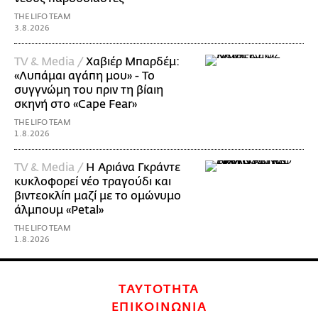
THE LIFO TEAM
3.8.2026
TV & Media /
Χαβιέρ Μπαρδέμ:
«Λυπάμαι αγάπη μου» - Το
συγγνώμη του πριν τη βίαιη
σκηνή στο «Cape Fear»
THE LIFO TEAM
1.8.2026
TV & Media /
Η Αριάνα Γκράντε
κυκλοφορεί νέο τραγούδι και
βιντεοκλίπ μαζί με το ομώνυμο
άλμπουμ «Petal»
THE LIFO TEAM
1.8.2026
ΤΑΥΤΟΤΗΤΑ
ΕΠΙΚΟΙΝΩΝΙΑ