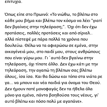
επιτυχία.
Όπως είπε στο Πρωινό: «Το νιώθω, το βλέπω στο
κάθε μου βήμα και βλέπω τον κόσμο να λέει "γιατί
δεν βγαίνεις στην τηλεόραση;". Όχι ότι δεν έχω
προτάσεις, πολλές προτάσεις και από σίριαλ..
αλλά πίστεψέ με πάρα πολλά τα χρόνια που
δουλεύω. Θέλω να τα αφιερώσω σε εμένα, στην
οικογένειά μου, στο παιδί μου, στους ανθρώπους
που είναι γύρω μου. Γι΄ αυτό δεν βγαίνω στην
τηλεόραση, όχι τίποτε άλλο. Δεν έχω κάτι με την
τηλεόραση, την αγαπώ τη βλέπων σας βλέπω
όλους, ίσα ίσα. Και θα δώσω και τόπο στα νιάτα ρε
γα… να μπουν και νέα παιδιά για όνομα του Θεού.
Δεν ήμουν ποτέ μονοφαγάς δεν τα ήθελα όλα
μόνο για εμένα, πάντα βοηθούσα τους νέους, γι'
αυτό βλέπω και πόσο πολύ με αγαπάνε».