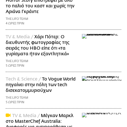
Horror Story επιστρέφει με όλο
το παλιό του καστ και χωρίς την
Αριάνα Γκράντε
THE LIFO TEAM
4 ΩΡΕΣ ΠΡΙΝ
TV & Media /
Χάρι Πότερ: Ο
διευθυντής φωτογραφίας της
σειράς του HBO είπε ότι «τα
γυρίσματα ήταν εξαντλητικά»
THE LIFO TEAM
5 ΩΡΕΣ ΠΡΙΝ
Τech & Science /
Το Vogue World
πηγαίνει στην πόλη των tech
δισεκατομμυριούχων
THE LIFO TEAM
5 ΩΡΕΣ ΠΡΙΝ
TV & Media /
Μέγκαν Μαρκλ
στο MasterChef Australia:
Αναφορές για αντιπαράθεση με