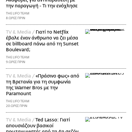
την παραγωγή - Τι την ενόχλησε
THE LIFO TEAM
8 ΩΡΕΣ ΠΡΙΝ
TV & Media /
Γιατί το Netflix
έβαλε έναν άνθρωπο να ζει μέσα
σε billboard πάνω από τη Sunset
Boulevard;
THE LIFO TEAM
9 ΩΡΕΣ ΠΡΙΝ
TV & Media /
«Πράσινο φως» από
τη Βρετανία για τη συμφωνία
της Warner Bros με την
Paramount
THE LIFO TEAM
20 ΩΡΕΣ ΠΡΙΝ
TV & Media /
Ted Lasso: Γιατί
απουσιάζουν βασικοί
πρωταγωνιστές από τη 4η σεζόν