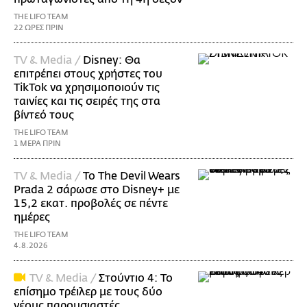
THE LIFO TEAM
22 ΩΡΕΣ ΠΡΙΝ
TV & Media /
Disney: Θα
επιτρέπει στους χρήστες του
TikTok να χρησιμοποιούν τις
ταινίες και τις σειρές της στα
βίντεό τους
THE LIFO TEAM
1 ΜΕΡΑ ΠΡΙΝ
TV & Media /
Το The Devil Wears
Prada 2 σάρωσε στo Disney+ με
15,2 εκατ. προβολές σε πέντε
ημέρες
THE LIFO TEAM
4.8.2026
TV & Media /
Στούντιο 4: Το
επίσημο τρέιλερ με τους δύο
νέους παρουσιαστές