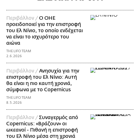
Περιβάλλον /
Ο ΟΗΕ
προειδοποιεί για την επιστροφή
του Ελ Νίνιο, το οποίο ενδέχεται
να είναι το ισχυρότερο του
αιώνα
THE LIFO TEAM
2.6.2026
Περιβάλλον /
Ανησυχία για την
επιστροφή του Ελ Νίνιο: Αυτή
θα είναι η πιο καυτή χρονιά,
σύμφωνα με το Copernicus
THE LIFO TEAM
8.5.2026
Περιβάλλον /
Συναγερμός από
Copernicus: «Βράζουν» οι
ωκεανοί - Πιθανή η επιστροφή
του Ελ Νίνιο μέσα στη χρονιά