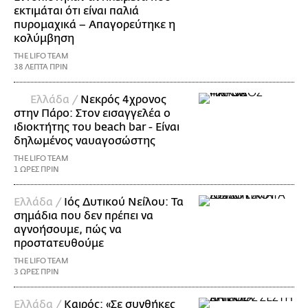
εκτιμάται ότι είναι παλιά
πυρομαχικά – Απαγορεύτηκε η
κολύμβηση
THE LIFO TEAM
38 ΛΕΠΤΑ ΠΡΙΝ
Ελλάδα /
Νεκρός 4χρονος
στην Πάρο: Στον εισαγγελέα ο
ιδιοκτήτης του beach bar - Είναι
δηλωμένος ναυαγοσώστης
THE LIFO TEAM
1 ΩΡΕΣ ΠΡΙΝ
Ελλάδα /
Ιός Δυτικού Νείλου: Τα
σημάδια που δεν πρέπει να
αγνοήσουμε, πώς να
προστατευθούμε
THE LIFO TEAM
3 ΩΡΕΣ ΠΡΙΝ
Ελλάδα /
Καιρός: «Σε συνθήκες