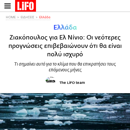
Παράκαμψη
προς
το
HOME
ΕΙΔΗΣΕΙΣ
Ελλάδα
κυρίως
Ελλάδα
περιεχόμενο
Ζιακόπουλος για Ελ Νίνιο: Οι νεότερες
προγνώσεις επιβεβαιώνουν ότι θα είναι
πολύ ισχυρό
Τι σημαίνει αυτό για το κλίμα που θα επικρατήσει τους
επόμενους μήνες
The LiFO team