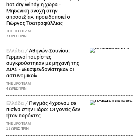
hot dry windy η χώρα -
Μηδενική ανοχή στην
απροσεξία», προειδοποιεί ο
Γιώργος Τσατραφύλλιας
THE LIFO TEAM
3 ΩΡΕΣ ΠΡΙΝ
Ελλάδα /
Αθηνών-Σουνίου:
Γερμανοί τουρίστες
συγκρούστηκαν με μηχανή της
ΔΙΑΣ - «Εκσφενδονίστηκαν οι
αστυνομικοί»
THE LIFO TEAM
4 ΩΡΕΣ ΠΡΙΝ
Ελλάδα /
Πνιγμός 4χρονου σε
πισίνα στην Πάρο: Οι γονείς δεν
ήταν παρόντες
THE LIFO TEAM
13 ΩΡΕΣ ΠΡΙΝ