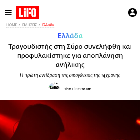
Παράκαμψη
προς
το
HOME
ΕΙΔΗΣΕΙΣ
Ελλάδα
κυρίως
Ελλάδα
περιεχόμενο
Τραγουδιστής στη Σύρο συνελήφθη και
προφυλακίστηκε για αποπλάνηση
ανήλικης
Η πρώτη αντίδραση της οικογένειας της 14χρονης
The LiFO team