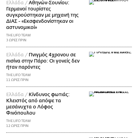
Ελλάδα /
Αθηνών-Σουνίου:
Γερμανοί τουρίστες
συγκρούστηκαν με μηχανή της
ΔΙΑΣ - «Εκσφενδονίστηκαν οι
αστυνομικοί»
THE LIFO TEAM
3 ΩΡΕΣ ΠΡΙΝ
Ελλάδα /
Πνιγμός 4χρονου σε
πισίνα στην Πάρο: Οι γονείς δεν
ήταν παρόντες
THE LIFO TEAM
11 ΩΡΕΣ ΠΡΙΝ
Ελλάδα /
Κίνδυνος φωτιάς:
Κλειστός από απόψε τα
μεσάνυχτα ο Λόφος
Φινόπουλου
THE LIFO TEAM
12 ΩΡΕΣ ΠΡΙΝ