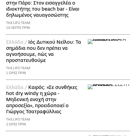
στην Πάρο: Στον εισαγγελέα ο
ιδιοκτήτης του beach bar - Είναι
δηλωμένος ναυαγοσώστης
THE LIFO TEAM
10 ΛΕΠΤΑ ΠΡΙΝ
Ελλάδα /
Ιός Δυτικού Νείλου: Τα
σημάδια που δεν πρέπει να
αγνοήσουμε, πώς να
προστατευθούμε
THE LIFO TEAM
1 ΩΡΕΣ ΠΡΙΝ
Ελλάδα /
Καιρός: «Σε συνθήκες
hot dry windy η χώρα -
Μηδενική ανοχή στην
απροσεξία», προειδοποιεί ο
Γιώργος Τσατραφύλλιας
THE LIFO TEAM
2 ΩΡΕΣ ΠΡΙΝ