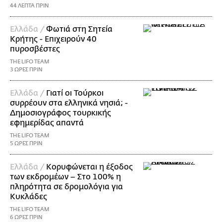
44 ΛΕΠΤΑ ΠΡΙΝ
Ελλάδα /
Φωτιά στη Σητεία
Κρήτης - Επιχειρούν 40
πυροσβέστες
THE LIFO TEAM
3 ΩΡΕΣ ΠΡΙΝ
Ελλάδα /
Γιατί οι Τούρκοι
συρρέουν στα ελληνικά νησιά; -
Δημοσιογράφος τουρκικής
εφημερίδας απαντά
THE LIFO TEAM
5 ΩΡΕΣ ΠΡΙΝ
Ελλάδα /
Κορυφώνεται η έξοδος
των εκδρομέων – Στο 100% η
πληρότητα σε δρομολόγια για
Κυκλάδες
THE LIFO TEAM
6 ΩΡΕΣ ΠΡΙΝ