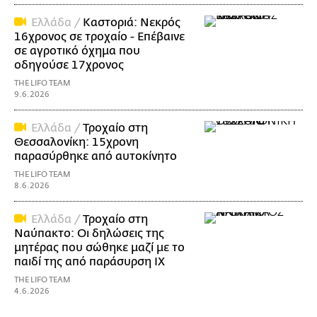
Ελλάδα /
Καστοριά: Νεκρός
16χρονος σε τροχαίο - Επέβαινε
σε αγροτικό όχημα που
οδηγούσε 17χρονος
THE LIFO TEAM
9.6.2026
Ελλάδα /
Τροχαίο στη
Θεσσαλονίκη: 15χρονη
παρασύρθηκε από αυτοκίνητο
THE LIFO TEAM
8.6.2026
Ελλάδα /
Τροχαίο στη
Ναύπακτο: Οι δηλώσεις της
μητέρας που σώθηκε μαζί με το
παιδί της από παράσυρση ΙΧ
THE LIFO TEAM
4.6.2026