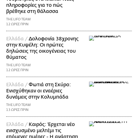
πληροφορίες για το πώς
βρέθηκε στη θάλασσα
THE LIFO TEAM
12 ΩΡΕΣ ΠΡΙΝ
Ελλάδα /
Δολοφονία 38χρονης
στην Κυψέλη: Οι πρώτες
δηλώσεις της οικογένειας του
θύματος
THE LIFO TEAM
12 ΩΡΕΣ ΠΡΙΝ
Ελλάδα /
Φωτιά στη Σκύρο:
Ενισχύθηκαν οι εναέριες
δυνάμεις στην Κολυμπάδα
THE LIFO TEAM
13 ΩΡΕΣ ΠΡΙΝ
Ελλάδα /
Καιρός: Έρχεται νέο
ενισχυσμένο μελτέμι τις
επόμενες ημέρες - Η ανάρτηση