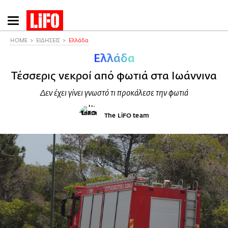
Παράκαμψη
προς
το
HOME
ΕΙΔΗΣΕΙΣ
Ελλάδα
κυρίως
Ελλάδα
περιεχόμενο
Τέσσερις νεκροί από φωτιά στα Ιωάννινα
Δεν έχει γίνει γνωστό τι προκάλεσε την φωτιά
The LiFO team