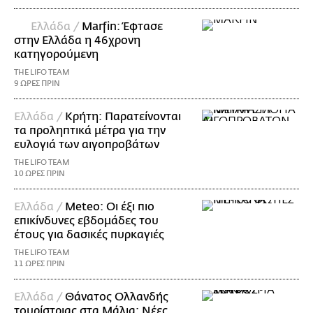
Ελλάδα /
Marfin: Έφτασε
στην Ελλάδα η 46χρονη
κατηγορούμενη
THE LIFO TEAM
9 ΩΡΕΣ ΠΡΙΝ
Ελλάδα /
Κρήτη: Παρατείνονται
τα προληπτικά μέτρα για την
ευλογιά των αιγοπροβάτων
THE LIFO TEAM
10 ΩΡΕΣ ΠΡΙΝ
Ελλάδα /
Meteo: Οι έξι πιο
επικίνδυνες εβδομάδες του
έτους για δασικές πυρκαγιές
THE LIFO TEAM
11 ΩΡΕΣ ΠΡΙΝ
Ελλάδα /
Θάνατος Ολλανδής
τουρίστριας στα Μάλια: Νέες