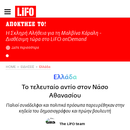
Παράκαμψη
προς
το
ΑΠΟΚΤΗΣΕ ΤΟ!
κυρίως
Η Σκληρή Αλήθεια για τη Μαλβίνα Κάραλη -
περιεχόμενο
Διαθέσιμη τώρα στo LiFO onDemand
Δείτε περισσότερα
HOME
ΕΙΔΗΣΕΙΣ
Ελλάδα
Ελλάδα
Το τελευταίο αντίο στον Νάσο
Αθανασίου
Παλιοί συνάδελφοι και πολιτικά πρόσωπα παρευρέθηκαν στην
κηδεία του δημοσιογράφου και πρώην βουλευτή
The LiFO team