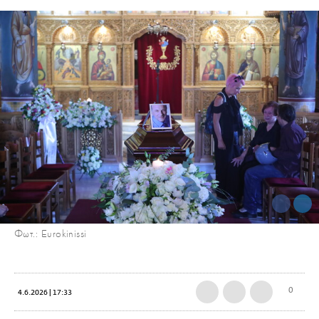
Φωτ.: Eurokinissi
0
4.6.2026 | 17:33