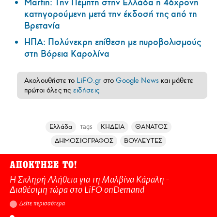
Marfin: Την Πέμπτη στην Ελλάδα η 46χρονη
κατηγορούμενη μετά την έκδοσή της από τη
Βρετανία
ΗΠΑ: Πολύνεκρη επίθεση με πυροβολισμούς
στη Βόρεια Καρολίνα
Ακολουθήστε το
LiFO.gr
στο
Google News
και μάθετε
πρώτοι όλες τις
ειδήσεις
Ελλάδα
ΚΗΔΕΙΑ
ΘΑΝΑΤΟΣ
Tags
ΔΗΜΟΣΙΟΓΡΑΦΟΣ
ΒΟΥΛΕΥΤΕΣ
ΑΠΟΚΤΗΣΕ ΤΟ!
Η Σκληρή Αλήθεια για τη Μαλβίνα Κάραλη -
Διαθέσιμη τώρα στo LiFO onDemand
Δείτε περισσότερα