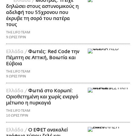
Ελλάδα /
Μυστράς: Τι είχε
δηλώσει στους αστυνομικούς η
αδελφή του 55χρονου που
έκρυβε τη σορό του πατέρα
τους
THE LIFO TEAM
9 ΩΡΕΣ ΠΡΙΝ
Ελλάδα /
Φωτιές: Red Code την
Πέμπτη σε Αττική, Βοιωτία και
Εύβοια
THE LIFO TEAM
9 ΩΡΕΣ ΠΡΙΝ
Ελλάδα /
Φωτιά στο Κορωπί:
Οριοθετημένη και χωρίς ενεργό
μέτωπο η πυρκαγιά
THE LIFO TEAM
10 ΩΡΕΣ ΠΡΙΝ
Ελλάδα /
Ο ΕΦΕΤ ανακαλεί
τρόφιμα τύπου ζελέ και