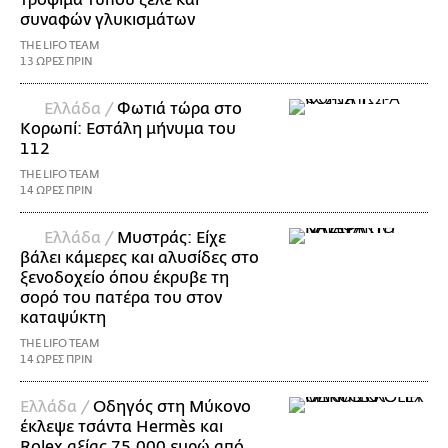
συναφών γλυκισμάτων
THE LIFO TEAM
13 ΩΡΕΣ ΠΡΙΝ
Ελλάδα /
Φωτιά τώρα στο
Κορωπί: Εστάλη μήνυμα του
112
THE LIFO TEAM
14 ΩΡΕΣ ΠΡΙΝ
Ελλάδα /
Μυστράς: Είχε
βάλει κάμερες και αλυσίδες στο
ξενοδοχείο όπου έκρυβε τη
σορό του πατέρα του στον
καταψύκτη
THE LIFO TEAM
14 ΩΡΕΣ ΠΡΙΝ
Ελλάδα /
Οδηγός στη Μύκονο
έκλεψε τσάντα Hermès και
Rolex αξίας 75.000 ευρώ από