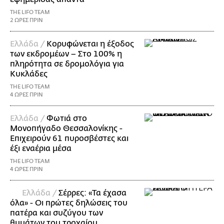
THE LIFO TEAM
2 ΩΡΕΣ ΠΡΙΝ
Ελλάδα /
Κορυφώνεται η έξοδος
των εκδρομέων – Στο 100% η
πληρότητα σε δρομολόγια για
Κυκλάδες
THE LIFO TEAM
4 ΩΡΕΣ ΠΡΙΝ
Ελλάδα /
Φωτιά στο
Μονοπήγαδο Θεσσαλονίκης -
Επιχειρούν 61 πυροσβέστες και
έξι εναέρια μέσα
THE LIFO TEAM
4 ΩΡΕΣ ΠΡΙΝ
Ελλάδα /
Σέρρες: «Τα έχασα
όλα» - Οι πρώτες δηλώσεις του
πατέρα και συζύγου των
θυμάτων του τροχαίου