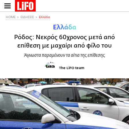
Παράκαμψη
προς
το
HOME
ΕΙΔΗΣΕΙΣ
Ελλάδα
κυρίως
Ελλάδα
περιεχόμενο
Ρόδος: Νεκρός 60χρονος μετά από
επίθεση με μαχαίρι από φίλο του
Άγνωστα παραμένουν τα αίτια της επίθεσης
The LiFO team