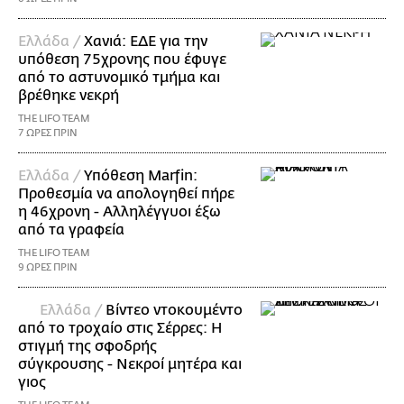
Ελλάδα /
Χανιά: ΕΔΕ για την
υπόθεση 75χρονης που έφυγε
από το αστυνομικό τμήμα και
βρέθηκε νεκρή
THE LIFO TEAM
7 ΩΡΕΣ ΠΡΙΝ
Ελλάδα /
Υπόθεση Marfin:
Προθεσμία να απολογηθεί πήρε
η 46χρονη - Αλληλέγγυοι έξω
από τα γραφεία
THE LIFO TEAM
9 ΩΡΕΣ ΠΡΙΝ
Ελλάδα /
Βίντεο ντοκουμέντο
από το τροχαίο στις Σέρρες: Η
στιγμή της σφοδρής
σύγκρουσης - Νεκροί μητέρα και
γιος