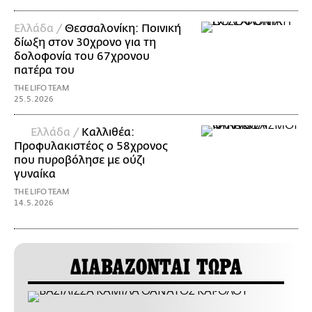
Ελλάδα /
Θεσσαλονίκη: Ποινική
δίωξη στον 30χρονο για τη
δολοφονία του 67χρονου
πατέρα του
THE LIFO TEAM
25.5.2026
Ελλάδα /
Καλλιθέα:
Προφυλακιστέος ο 58χρονος
που πυροβόλησε με ούζι
γυναίκα
THE LIFO TEAM
14.5.2026
ΔΙΑΒΑΖΟΝΤΑΙ ΤΩΡΑ