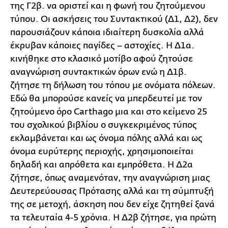
της Γ2β. να οριστεί και η φωνή του ζητούμενου
τύπου. Οι ασκήσεις του Συντακτικού (Δ1, Δ2), δεν
παρουσιάζουν κάποια ιδιαίτερη δυσκολία αλλά
έκρυβαν κάποιες παγίδες – αστοχίες. Η Δ1α.
κινήθηκε στο κλασικό μοτίβο αφού ζητούσε
αναγνώριση συντακτικών όρων ενώ η Δ1β.
ζήτησε τη δήλωση του τόπου με ονόματα πόλεων.
Εδώ θα μπορούσε κανείς να μπερδευτεί με τον
ζητούμενο όρο Carthago μια και στο κείμενο 25
του σχολικού βιβλίου ο συγκεκριμένος τύπος
εκλαμβάνεται και ως όνομα πόλης αλλά και ως
όνομα ευρύτερης περιοχής, χρησιμοποιείται
δηλαδή και απρόθετα και εμπρόθετα. Η Δ2α
ζήτησε, όπως αναμενόταν, την αναγνώριση μιας
Δευτερεύουσας Πρότασης αλλά και τη σύμπτυξή
της σε μετοχή, άσκηση που δεν είχε ζητηθεί ξανά
τα τελευταία 4-5 χρόνια. Η Δ2β ζήτησε, για πρώτη