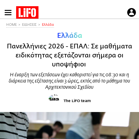
Παράκαμψη
προς
το
HOME
ΕΙΔΗΣΕΙΣ
Ελλάδα
κυρίως
Ελλάδα
περιεχόμενο
Πανελλήνιες 2026 - ΕΠΑΛ: Σε μαθήματα
ειδικότητας εξετάζονται σήμερα οι
υποψήφιοι
Η έναρξη των εξετάσεων έχει καθοριστεί για τις 08:30 και η
διάρκεια της εξέτασης είναι 3 ώρες, εκτός από το μάθημα του
Αρχιτεκτονικού Σχεδίου
The LiFO team