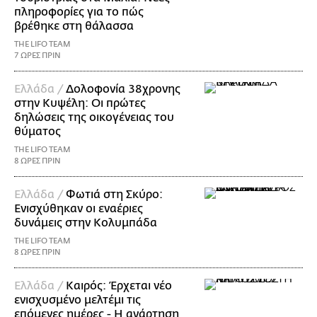
πληροφορίες για το πώς
βρέθηκε στη θάλασσα
THE LIFO TEAM
7 ΩΡΕΣ ΠΡΙΝ
Ελλάδα /
Δολοφονία 38χρονης
στην Κυψέλη: Οι πρώτες
δηλώσεις της οικογένειας του
θύματος
THE LIFO TEAM
8 ΩΡΕΣ ΠΡΙΝ
Ελλάδα /
Φωτιά στη Σκύρο:
Ενισχύθηκαν οι εναέριες
δυνάμεις στην Κολυμπάδα
THE LIFO TEAM
8 ΩΡΕΣ ΠΡΙΝ
Ελλάδα /
Καιρός: Έρχεται νέο
ενισχυσμένο μελτέμι τις
επόμενες ημέρες - Η ανάρτηση