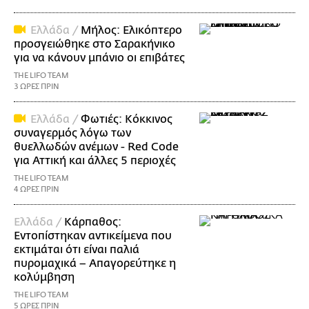
Ελλάδα /
Μήλος: Ελικόπτερο
προσγειώθηκε στο Σαρακήνικο
για να κάνουν μπάνιο οι επιβάτες
THE LIFO TEAM
3 ΩΡΕΣ ΠΡΙΝ
Ελλάδα /
Φωτιές: Κόκκινος
συναγερμός λόγω των
θυελλωδών ανέμων - Red Code
για Αττική και άλλες 5 περιοχές
THE LIFO TEAM
4 ΩΡΕΣ ΠΡΙΝ
Ελλάδα /
Κάρπαθος:
Εντοπίστηκαν αντικείμενα που
εκτιμάται ότι είναι παλιά
πυρομαχικά – Απαγορεύτηκε η
κολύμβηση
THE LIFO TEAM
5 ΩΡΕΣ ΠΡΙΝ