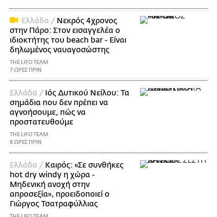
Ελλάδα /
Νεκρός 4χρονος
στην Πάρο: Στον εισαγγελέα ο
ιδιοκτήτης του beach bar - Είναι
δηλωμένος ναυαγοσώστης
THE LIFO TEAM
7 ΩΡΕΣ ΠΡΙΝ
Ελλάδα /
Ιός Δυτικού Νείλου: Τα
σημάδια που δεν πρέπει να
αγνοήσουμε, πώς να
προστατευθούμε
THE LIFO TEAM
8 ΩΡΕΣ ΠΡΙΝ
Ελλάδα /
Καιρός: «Σε συνθήκες
hot dry windy η χώρα -
Μηδενική ανοχή στην
απροσεξία», προειδοποιεί ο
Γιώργος Τσατραφύλλιας
THE LIFO TEAM