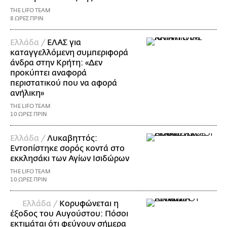
THE LIFO TEAM
8 ΩΡΕΣ ΠΡΙΝ
Ελλάδα /
ΕΛΑΣ για
καταγγελλόμενη συμπεριφορά
άνδρα στην Κρήτη: «Δεν
προκύπτει αναφορά
περιστατικού που να αφορά
ανήλικη»
THE LIFO TEAM
10 ΩΡΕΣ ΠΡΙΝ
Ελλάδα /
Λυκαβηττός:
Εντοπίστηκε σορός κοντά στο
εκκλησάκι των Αγίων Ισιδώρων
THE LIFO TEAM
10 ΩΡΕΣ ΠΡΙΝ
Ελλάδα /
Κορυφώνεται η
έξοδος του Αυγούστου: Πόσοι
εκτιμάται ότι φεύγουν σήμερα