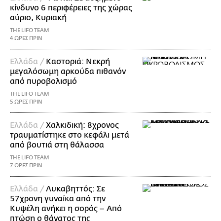
κίνδυνο 6 περιφέρειες της χώρας
αύριο, Κυριακή
THE LIFO TEAM
4 ΩΡΕΣ ΠΡΙΝ
Ελλάδα /
Καστοριά: Νεκρή
μεγαλόσωμη αρκούδα πιθανόν
από πυροβολισμό
THE LIFO TEAM
5 ΩΡΕΣ ΠΡΙΝ
Ελλάδα /
Χαλκιδική: 8χρονος
τραυματίστηκε στο κεφάλι μετά
από βουτιά στη θάλασσα
THE LIFO TEAM
7 ΩΡΕΣ ΠΡΙΝ
Ελλάδα /
Λυκαβηττός: Σε
57χρονη γυναίκα από την
Κυψέλη ανήκει η σορός – Από
πτώση ο θάνατος της