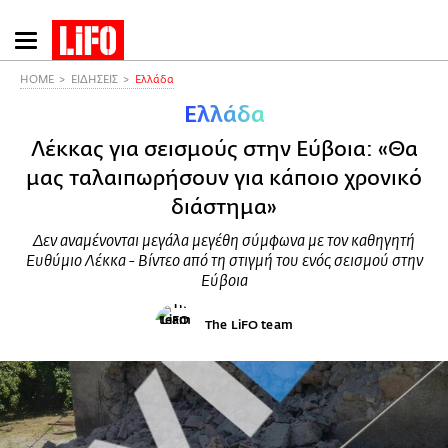
Παράκαμψη
προς
το
HOME
ΕΙΔΗΣΕΙΣ
Ελλάδα
κυρίως
Ελλάδα
περιεχόμενο
Λέκκας για σεισμούς στην Εύβοια: «Θα
μας ταλαιπωρήσουν για κάποιο χρονικό
διάστημα»
Δεν αναμένονται μεγάλα μεγέθη σύμφωνα με τον καθηγητή
Ευθύμιο Λέκκα - Βίντεο από τη στιγμή του ενός σεισμού στην
Εύβοια
The LiFO team