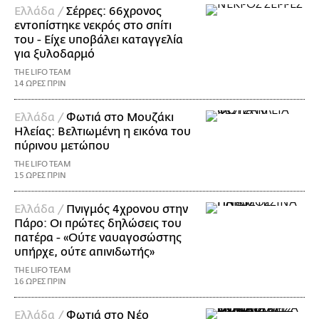
Ελλάδα /
Σέρρες: 66χρονος
εντοπίστηκε νεκρός στο σπίτι
του - Είχε υποβάλει καταγγελία
για ξυλοδαρμό
THE LIFO TEAM
14 ΩΡΕΣ ΠΡΙΝ
Ελλάδα /
Φωτιά στο Μουζάκι
Ηλείας: Βελτιωμένη η εικόνα του
πύρινου μετώπου
THE LIFO TEAM
15 ΩΡΕΣ ΠΡΙΝ
Ελλάδα /
Πνιγμός 4χρονου στην
Πάρο: Οι πρώτες δηλώσεις του
πατέρα - «Ούτε ναυαγοσώστης
υπήρχε, ούτε απινιδωτής»
THE LIFO TEAM
16 ΩΡΕΣ ΠΡΙΝ
Ελλάδα /
Φωτιά στο Νέο