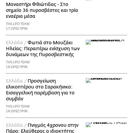
Μοναστήρι Φθιώτιδας - Στο
σημείο 36 πυροσβέστες και τρία
εναέρια μέσα
THE LIFO TEAM
17 ΩΡΕΣ ΠΡΙΝ
Ελλάδα /
Φωτιά στο Μουζάκι
Ηλείας: Περαιτέρω ενίσχυση των
δυνάμεων της Πυροσβεστικής
THE LIFO TEAM
18 ΩΡΕΣ ΠΡΙΝ
Ελλάδα /
Προσγείωση
ελικοπτέρου στο Σαρακήνικο:
Εισαγγελική παρέμβαση για το
συμβάν
THE LIFO TEAM
18 ΩΡΕΣ ΠΡΙΝ
Ελλάδα /
Πνιγμός 4χρονου στην
Πάρο: Ελεύθερος ο ιδιοκτήτης