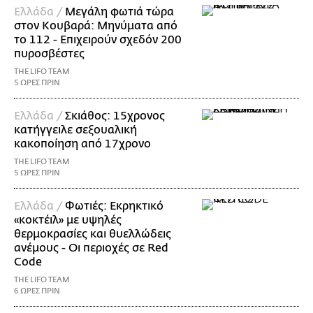
Ελλάδα /
Μεγάλη φωτιά τώρα
στον Κουβαρά: Μηνύματα από
το 112 - Επιχειρούν σχεδόν 200
πυροσβέστες
THE LIFO TEAM
5 ΩΡΕΣ ΠΡΙΝ
Ελλάδα /
Σκιάθος: 15χρονος
κατήγγειλε σεξουαλική
κακοποίηση από 17χρονο
THE LIFO TEAM
5 ΩΡΕΣ ΠΡΙΝ
Ελλάδα /
Φωτιές: Εκρηκτικό
«κοκτέιλ» με υψηλές
θερμοκρασίες και θυελλώδεις
ανέμους - Οι περιοχές σε Red
Code
THE LIFO TEAM
6 ΩΡΕΣ ΠΡΙΝ