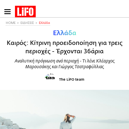
Παράκαμψη
προς
το
HOME
ΕΙΔΗΣΕΙΣ
Ελλάδα
κυρίως
Ελλάδα
περιεχόμενο
Καιρός: Κίτρινη προειδοποίηση για τρεις
περιοχές - Έρχονται 36άρια
Αναλυτική πρόγνωση ανά περιοχή - Τι λένε Κλέαρχος
Μαρουσάκης και Γιώργος Τσατραφύλλιας
The LiFO team