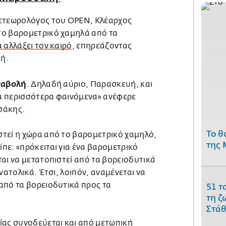
μετεωρολόγος του OPEN, Κλέαρχος
το βαρομετρικό χαμηλά από τα
 αλλάξει τον καιρό
, επηρεάζοντας
κή.
ταβολή
. Δηλαδή αύριο, Παρασκευή, και
α περισσότερα φαινόμενα» ανέφερε
σάκης.
Το θ
τεί η χώρα από το βαρομετρικό χαμηλό,
της 
πε: «πρόκειται για ένα βαρομετρικό
αι να μετατοπιστεί από τα βορειοδυτικά
νατολικά. Έτσι, λοιπόν, αναμένεται να
από τα βορειοδυτικά προς τα
51 τ
τη ζ
Στάθ
ίας συνοδεύεται και από μετωπική