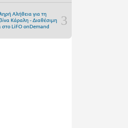
ληρή Αλήθεια για τη
ίνα Κάραλη - Διαθέσιμη
 στo LiFO onDemand