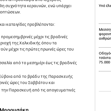
άλη συχνότητα κεραυνών, ενώ υπάρχει
Υπό έλ
ζοπτώσεων.
και καταιγίδες προβλέπονται:
Μεσσην
ψαροντ
 προμεσημβρινές μέχρι τις βραδινές
ανθρώπ
εριοχή της Χαλκιδικής όπου τα
ούν μέχρι τις πρώτες πρωινές ώρες του
Οδηγός
τσάντα
75.000
σσαλία από το μεσημέρι έως τις βραδινές
ν Εύβοια από το βράδυ της Παρασκευής
ρινές ώρες του Σαββάτου και
ά την Παρασκευή από τις απογευματινές
.
η Μαρουσάκη