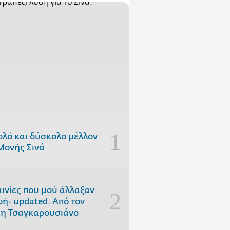
ολό και δύσκολο μέλλον
Μονής Σινά
αινίες που μού άλλαξαν
ωή- updated. Aπό τον
η Τσαγκαρουσιάνο