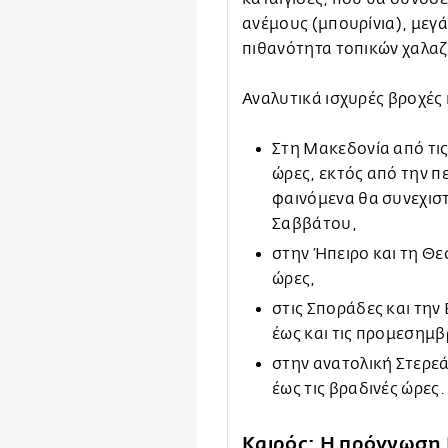
ανέμους (μπουρίνια), μεγ
πιθανότητα τοπικών χαλα
Αναλυτικά ισχυρές βροχές 
Στη Μακεδονία από τις
ώρες, εκτός από την π
φαινόμενα θα συνεχιστ
Σαββάτου,
στην Ήπειρο και τη Θε
ώρες,
στις Σποράδες και τη
έως και τις προμεσημβ
στην ανατολική Στερε
έως τις βραδινές ώρες
Καιρός: Η πρόγνωσ