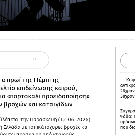
0
το πρωί της Πέμπτης
Κυψέ
αντικρ
δελτίο επιδείνωσης
καιρού
,
26χρον
ια «πορτοκαλί προειδοποίηση»
38χρον
ν βροχών και καταιγίδων.
Σύγκρο
Ψάθα: 
βλέπεται την Παρασκευή (12-06-2026)
πρόσωπ
κή Ελλάδα με τοπικά ισχυρές βροχές και
που δι
εύονται πρόσκαιρα από ισχυρούς