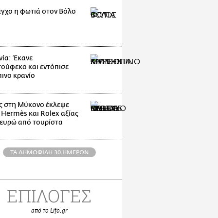
εγχο η φωτιά στον Βόλο
ία: Έκανε
ούφεκο και εντόπισε
ινο κρανίο
 στη Μύκονο έκλεψε
 Hermès και Rolex αξίας
 ευρώ από τουρίστα
ΤΑ ΔΗΜΟΦΙΛΗ 30 ΗΜΕΡΩΝ
ΕΠΙΛΟΓΕΣ
από το Lifo.gr