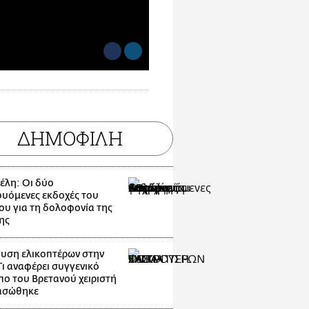
ΔΗΜΟΦΙΛΗ
λη: Οι δύο
ουόμενες εκδοχές του
ου για τη δολοφονία της
ης
υση ελικοπτέρων στην
Τι αναφέρει συγγενικό
ο του Βρετανού χειριστή
ασώθηκε