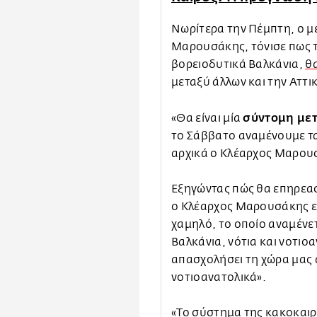
Νωρίτερα την Πέμπτη, ο 
Μαρουσάκης, τόνισε πως 
βορειοδυτικά Βαλκάνια,
θα
μεταξύ άλλων και την Αττι
σύντομη με
«Θα είναι μία
το Σάββατο αναμένουμε τ
αρχικά ο Κλέαρχος Μαρου
Εξηγώντας πώς θα επηρεασ
ο Κλέαρχος Μαρουσάκης εί
χαμηλό, το οποίο αναμένετ
Βαλκάνια, νότια και νοτιοα
απασχολήσει τη χώρα μας 
νοτιοανατολικά».
«Το σύστημα της κακοκαιρ