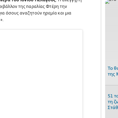
ριβάλλον της παραλίας Φτέρη την
ια όσους αναζητούν ηρεμία και μια
».
Το θ
της 
51 τ
τη ζ
Στάθ