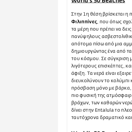
World’s 50 Beaches
Στην 1η θέση βρίσκεται η 
Φιλιππίνες
, που όπως σχολ
τα μέρη που πρέπει να δεις 
πανύψηλους ασβεστολιθικ
απότομα πίσω από μια αμμ
δημιουργώντας ένα από τα 
του κόσμου. Σε σύγκριση με
λιγότερους επισκέπτες, κα
άφιξη. Τα νερά είναι εξαι
διευκολύνουν το κολύμπι 
πρόσβαση μόνο με βάρκα, 
πιο φυσική της ατμόσφαιρα
βράχων, των καθαρών νερ
δίνει στην Entalula το πλ
ταυτόχρονα δραματικό και