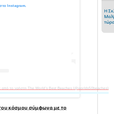
στο Instagram.
Η Σκ
Μαλβ
τώρα
ε από το χρήστη The World’s Best Beaches (@worlds50beaches)
 του κόσμου σύμφωνα με το