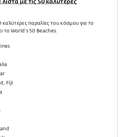
 λίστα με τις 50 καλύτερες
50 καλύτερες παραλίες του κόσμου για το
ι το World’s 50 Beaches.
pines
lia
ar
, Fiji
la
o
land