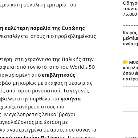
Οδηγός
εμία και η συνολική εμπειρία του
τσάντα
75.000
η καλύτερη παραλία της Ευρώπης
Καιρός
υγκαταλέγεται στους πιο προβεβλημένους
μελτέμι
ανάρτ
Φτέρη, στη χερσόνησο της Παλικής στην
Μυστ
άφεται από τον ιστότοπο του World’s 50
και αλ
όπου έ
επιβλητικούς
ιτριγυρισμένη από
πατέρα
σβάσιμη κυρίως με σκάφος ή μέσω μιας
ός απότομου μονοπατιού. Το γεγονός
ι γαλήνια
μβάλλει στην παρθένα κα
εχωρίζει ανάμεσα στους πιο
. Μεγαλοπρεπείς λευκοί βράχοι
αγκαλιάζοντας μια έκταση με
λα αναμεμειγμένα με άμμο, που συναντά
νερά του Ιονίου Πελάγους
. Η ανέγγιχτη