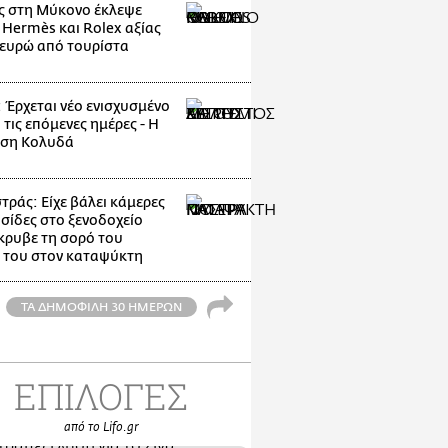
 στη Μύκονο έκλεψε
 Hermès και Rolex αξίας
 ευρώ από τουρίστα
: Έρχεται νέο ενισχυσμένο
 τις επόμενες ημέρες - Η
ηση Κολυδά
ράς: Είχε βάλει κάμερες
υσίδες στο ξενοδοχείο
κρυβε τη σορό του
 του στον καταψύκτη
ΤΑ ΔΗΜΟΦΙΛΗ 30 ΗΜΕΡΩΝ
ΕΠΙΛΟΓΕΣ
από το Lifo.gr