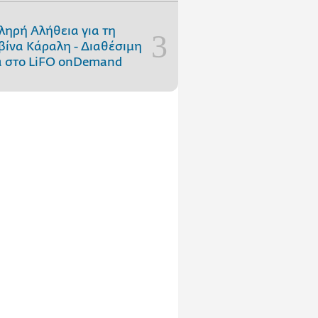
ληρή Αλήθεια για τη
ίνα Κάραλη - Διαθέσιμη
 στo LiFO onDemand