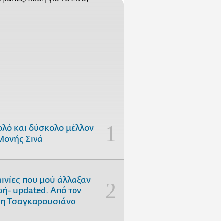
ολό και δύσκολο μέλλον
Μονής Σινά
αινίες που μού άλλαξαν
ωή- updated. Aπό τον
η Τσαγκαρουσιάνο