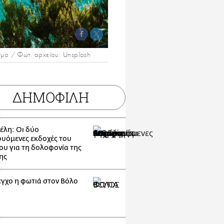
σμο / Φωτ. αρχείου: Unsplash
ΔΗΜΟΦΙΛΗ
λη: Οι δύο
ουόμενες εκδοχές του
ου για τη δολοφονία της
ης
εγχο η φωτιά στον Βόλο