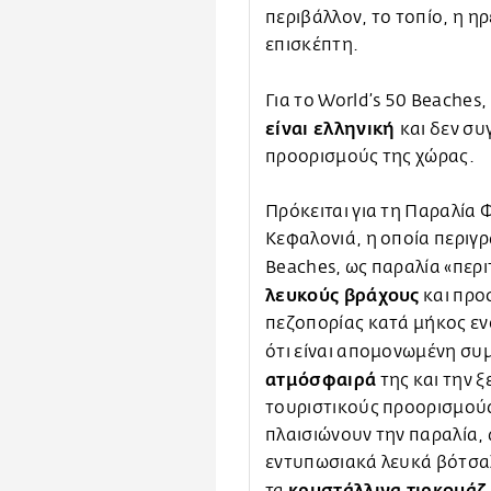
περιβάλλον, το τοπίο, η ηρ
επισκέπτη.
Για το World’s 50 Beaches,
είναι ελληνική
και δεν σ
προορισμούς της χώρας.
Πρόκειται για τη Παραλία 
Κεφαλονιά, η οποία περιγρ
Beaches, ως παραλία «περ
λευκούς βράχους
και προ
πεζοπορίας κατά μήκος εν
ότι είναι απομονωμένη συ
ατμόσφαιρά
της και την ξ
τουριστικούς προορισμούς
πλαισιώνουν την παραλία, 
εντυπωσιακά λευκά βότσα
κρυστάλλινα τιρκουάζ 
τα