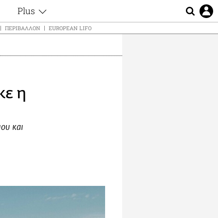
Plus
ς
Θέματα
ΠΕΡΙΒΆΛΛΟΝ
EUROPEAN LIFO
Συνεντεύξεις
ς
Videos
τα
Αφιερώματα
t
Ζώδια
κε η
Εξομολογήσεις
Blogs
μη
Οι Αθηναίοι
ς
μου και
Απώλειες
Lgbtqi+
Επιλογές