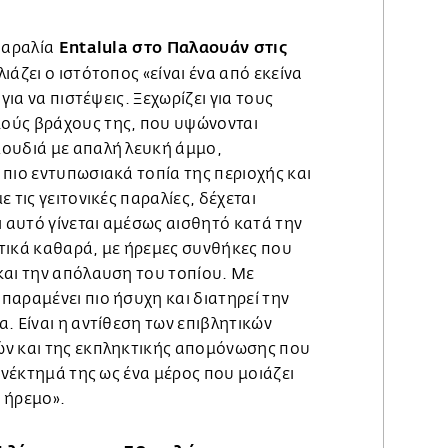
Entalula στο Παλαουάν στις
παραλία
ιάζει ο ιστότοπος «είναι ένα από εκείνα
για να πιστέψεις. Ξεχωρίζει για τους
ούς βράχους της, που υψώνονται
ουδιά με απαλή λευκή άμμο,
πιο εντυπωσιακά τοπία της περιοχής και
 τις γειτονικές παραλίες, δέχεται
ι αυτό γίνεται αμέσως αισθητό κατά την
ρετικά καθαρά, με ήρεμες συνθήκες που
και την απόλαυση του τοπίου. Με
παραμένει πιο ήσυχη και διατηρεί την
. Είναι η αντίθεση των επιβλητικών
ών και της εκπληκτικής απομόνωσης που
εονέκτημά της ως ένα μέρος που μοιάζει
 ήρεμο».