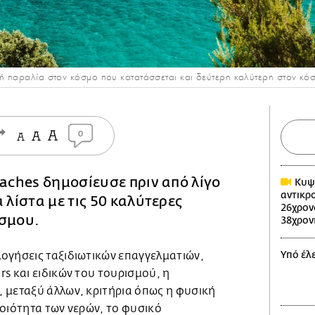
κή παραλία στον κόσμο που κατατάσσεται και δεύτερη καλύτερη στον κό
0
eaches δημοσίευσε πριν από λίγο
Κυψέ
αντικρ
 λίστα με τις 50 καλύτερες
26χρον
όσμου.
38χρον
Υπό έλ
ογήσεις ταξιδιωτικών επαγγελματιών,
s και ειδικών του τουρισμού, η
 μεταξύ άλλων, κριτήρια όπως η φυσική
οιότητα των νερών, το φυσικό