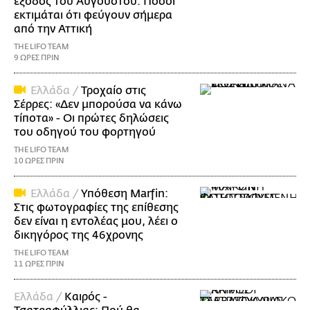
έξοδος του Αυγούστου: Πόσοι
εκτιμάται ότι φεύγουν σήμερα
από την Αττική
THE LIFO TEAM
9 ΩΡΕΣ ΠΡΙΝ
Ελλάδα /
Τροχαίο στις
Σέρρες: «Δεν μπορούσα να κάνω
τίποτα» - Οι πρώτες δηλώσεις
του οδηγού του φορτηγού
THE LIFO TEAM
10 ΩΡΕΣ ΠΡΙΝ
Ελλάδα /
Υπόθεση Marfin:
Στις φωτογραφίες της επίθεσης
δεν είναι η εντολέας μου, λέει ο
δικηγόρος της 46χρονης
THE LIFO TEAM
11 ΩΡΕΣ ΠΡΙΝ
Ελλάδα /
Καιρός -