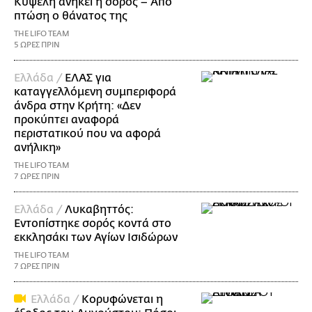
Κυψέλη ανήκει η σορός – Από
πτώση ο θάνατος της
THE LIFO TEAM
5 ΩΡΕΣ ΠΡΙΝ
Ελλάδα /
ΕΛΑΣ για
καταγγελλόμενη συμπεριφορά
άνδρα στην Κρήτη: «Δεν
προκύπτει αναφορά
περιστατικού που να αφορά
ανήλικη»
THE LIFO TEAM
7 ΩΡΕΣ ΠΡΙΝ
Ελλάδα /
Λυκαβηττός:
Εντοπίστηκε σορός κοντά στο
εκκλησάκι των Αγίων Ισιδώρων
THE LIFO TEAM
7 ΩΡΕΣ ΠΡΙΝ
Ελλάδα /
Κορυφώνεται η