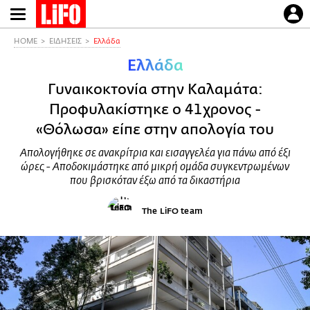
Παράκαμψη
προς
το
HOME
ΕΙΔΗΣΕΙΣ
Ελλάδα
κυρίως
Ελλάδα
περιεχόμενο
Γυναικοκτονία στην Καλαμάτα:
Προφυλακίστηκε ο 41χρονος -
«Θόλωσα» είπε στην απολογία του
Απολογήθηκε σε ανακρίτρια και εισαγγελέα για πάνω από έξι
ώρες - Αποδοκιμάστηκε από μικρή ομάδα συγκεντρωμένων
που βρισκόταν έξω από τα δικαστήρια
The LiFO team