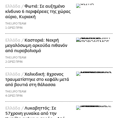
Ελλάδα /
Φωτιά: Σε αυξημένο
κίνδυνο 6 περιφέρειες της χώρας
αύριο, Κυριακή
THE LIFO TEAM
1 ΩΡΕΣ ΠΡΙΝ
Ελλάδα /
Καστοριά: Νεκρή
μεγαλόσωμη αρκούδα πιθανόν
από πυροβολισμό
THE LIFO TEAM
2 ΩΡΕΣ ΠΡΙΝ
Ελλάδα /
Χαλκιδική: 8χρονος
τραυματίστηκε στο κεφάλι μετά
από βουτιά στη θάλασσα
THE LIFO TEAM
4 ΩΡΕΣ ΠΡΙΝ
Ελλάδα /
Λυκαβηττός: Σε
57χρονη γυναίκα από την