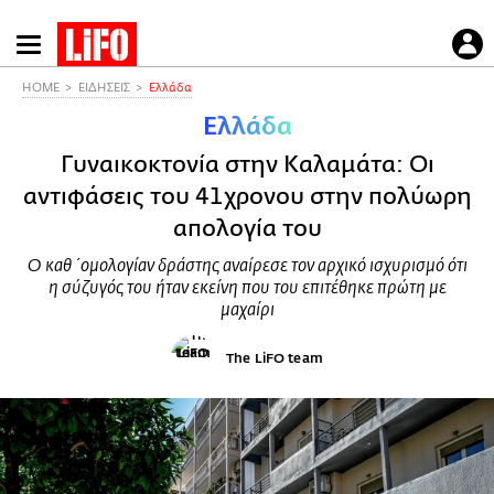
Παράκαμψη
προς
το
HOME
ΕΙΔΗΣΕΙΣ
Ελλάδα
κυρίως
Ελλάδα
περιεχόμενο
Γυναικοκτονία στην Καλαμάτα: Οι
αντιφάσεις του 41χρονου στην πολύωρη
απολογία του
Ο καθ΄ομολογίαν δράστης αναίρεσε τον αρχικό ισχυρισμό ότι
η σύζυγός του ήταν εκείνη που του επιτέθηκε πρώτη με
μαχαίρι
The LiFO team