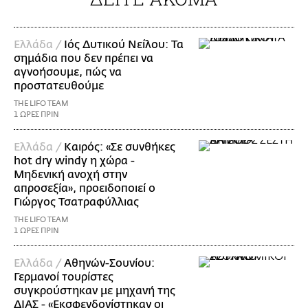
Ελλάδα /
Ιός Δυτικού Νείλου: Τα
σημάδια που δεν πρέπει να
αγνοήσουμε, πώς να
προστατευθούμε
THE LIFO TEAM
1 ΩΡΕΣ ΠΡΙΝ
Ελλάδα /
Καιρός: «Σε συνθήκες
hot dry windy η χώρα -
Μηδενική ανοχή στην
απροσεξία», προειδοποιεί ο
Γιώργος Τσατραφύλλιας
THE LIFO TEAM
1 ΩΡΕΣ ΠΡΙΝ
Ελλάδα /
Αθηνών-Σουνίου:
Γερμανοί τουρίστες
συγκρούστηκαν με μηχανή της
ΔΙΑΣ - «Εκσφενδονίστηκαν οι