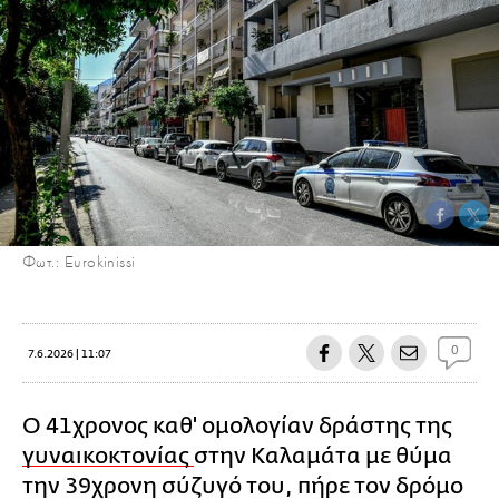
Φωτ.: Eurokinissi
0
7.6.2026 | 11:07
Ο 41χρονος καθ' ομολογίαν δράστης της
γυναικοκτονίας
στην Καλαμάτα με θύμα
την 39χρονη σύζυγό του, πήρε τον δρόμο