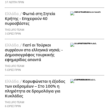
37 ΛΕΠΤΑ ΠΡΙΝ
Ελλάδα /
Φωτιά στη Σητεία
Κρήτης - Επιχειρούν 40
πυροσβέστες
THE LIFO TEAM
3 ΩΡΕΣ ΠΡΙΝ
Ελλάδα /
Γιατί οι Τούρκοι
συρρέουν στα ελληνικά νησιά; -
Δημοσιογράφος τουρκικής
εφημερίδας απαντά
THE LIFO TEAM
5 ΩΡΕΣ ΠΡΙΝ
Ελλάδα /
Κορυφώνεται η έξοδος
των εκδρομέων – Στο 100% η
πληρότητα σε δρομολόγια για
Κυκλάδες
THE LIFO TEAM
6 ΩΡΕΣ ΠΡΙΝ