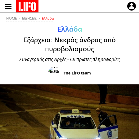
Παράκαμψη
προς
το
HOME
ΕΙΔΗΣΕΙΣ
Ελλάδα
κυρίως
Ελλάδα
περιεχόμενο
Εξάρχεια: Νεκρός άνδρας από
πυροβολισμούς
Συναγερμός στις Αρχές - Οι πρώτες πληροφορίες
The LiFO team