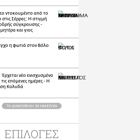
εο ντοκουμέντο από το
 στις Σέρρες: Η στιγμή
οδρής σύγκρουσης -
μητέρα και γιος
εγχο η φωτιά στον Βόλο
: Έρχεται νέο ενισχυσμένο
 τις επόμενες ημέρες - Η
ηση Κολυδά
ΤΑ ΔΗΜΟΦΙΛΗ 30 ΗΜΕΡΩΝ
ΕΠΙΛΟΓΕΣ