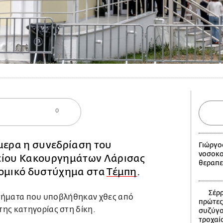
0
μερα η συνεδρίαση του
Γιώργο
νοσοκο
είου Κακουργημάτων Λάρισας
θεραπε
ρομικό δυστύχημα στα
Τέμπη
.
Σέρρ
αιτήματα που υποβλήθηκαν χθες από
πρώτες
ης κατηγορίας στη δίκη.
συζύγο
τροχαί