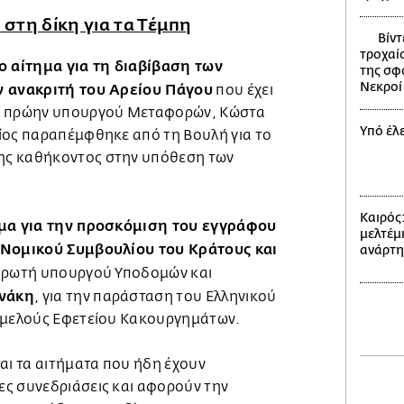
στη δίκη για τα Τέμπη
Βίντ
τροχαίο
ο αίτημα για τη διαβίβαση των
της σφ
Νεκροί 
ν ανακριτή του Αρείου Πάγου
που έχει
υ πρώην υπουργού Μεταφορών, Κώστα
Υπό έλ
ίος παραπέμφθηκε από τη Βουλή για το
ς καθήκοντος στην υπόθεση των
Καιρός
μα για την προσκόμιση του εγγράφου
μελτέμι
 Νομικού Συμβουλίου του Κράτους και
ανάρτ
ηρωτή υπουργού Υποδομών και
νάκη
, για την παράσταση του Ελληνικού
ριμελούς Εφετείου Κακουργημάτων.
αι τα αιτήματα που ήδη έχουν
ς συνεδριάσεις και αφορούν την