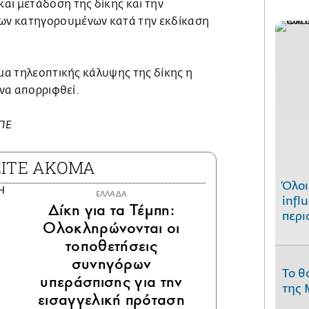
αι μετάδοση της δίκης και την
ν κατηγορουμένων κατά την εκδίκαση
ημα τηλεοπτικής κάλυψης της δίκης η
 να απορριφθεί.
ΜΠΕ
ΕΙΤΕ ΑΚΟΜΑ
Όλοι
ΕΛΛΑΔΑ
infl
Δίκη για τα Τέμπη:
περι
Ολοκληρώνονται οι
τοποθετήσεις
συνηγόρων
Το θ
υπεράσπισης για την
της 
εισαγγελική πρόταση