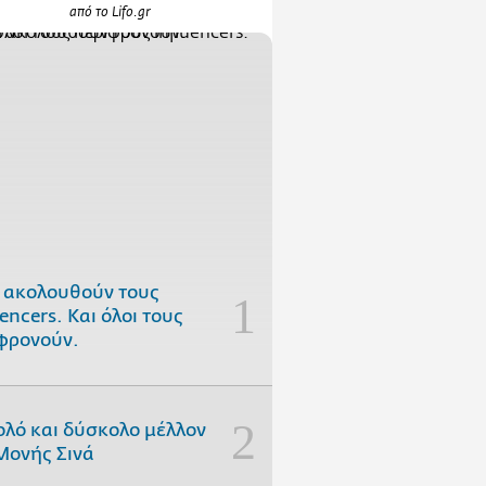
από το Lifo.gr
 ακολουθούν τους
uencers. Και όλοι τους
φρονούν.
ολό και δύσκολο μέλλον
Μονής Σινά