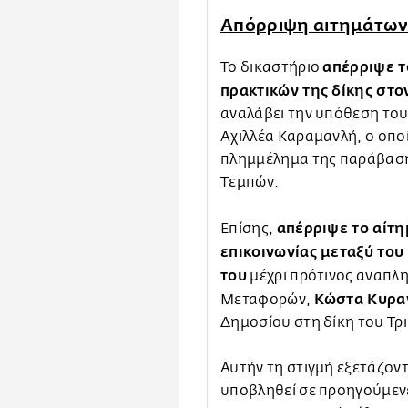
Απόρριψη αιτημάτων 
απέρριψε τ
Το δικαστήριο
πρακτικών της δίκης στο
αναλάβει την υπόθεση το
Αχιλλέα Καραμανλή, ο οπο
πλημμέλημα της παράβαση
Τεμπών.
απέρριψε το αίτη
Επίσης,
επικοινωνίας μεταξύ του
του
μέχρι πρότινος αναπλ
Κώστα Κυρα
Μεταφορών,
Δημοσίου στη δίκη του Τ
Αυτήν τη στιγμή εξετάζοντ
υποβληθεί σε προηγούμενε