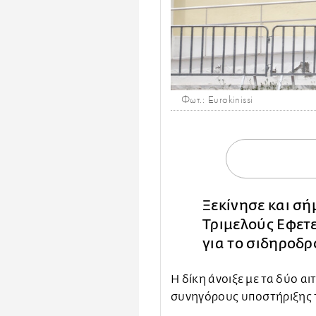
Φωτ.: Eurokinissi
Ξεκίνησε και σή
Τριμελούς Εφετ
για το σιδηροδ
Η δίκη άνοιξε με τα δύο 
συνηγόρους υποστήριξης τ