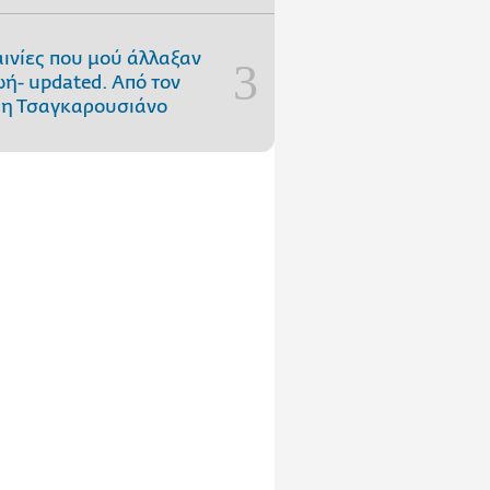
αινίες που μού άλλαξαν
ωή- updated. Aπό τον
η Τσαγκαρουσιάνο