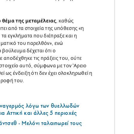
θέμα της μεταμέλειας
ο
, καθώς
τει από τα στοιχεία της υπόθεσης «η
α τα εγκλήματα που διέπραξε και η
ματικό του παρελθόν», ενώ
το βούλευμα δέχεται ότι ο
 αποδέχθηκε τις πράξεις του, ούτε
στοιχείο αυτό, σύμφωνα με τον 'Αρειο
ί ως ένδειξη ότι δεν έχει ολοκληρωθεί η
τροφή του.
υναγερμός λόγω των θυελλωδών
ια Αττική και άλλες 5 περιοχές
ντσεθ - Μελόνι ταλαιπωρεί τους