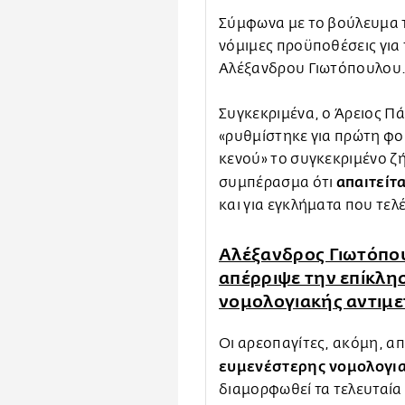
Σύμφωνα με το βούλευμα τ
νόμιμες προϋποθέσεις για
Αλέξανδρου Γιωτόπουλου
Συγκεκριμένα, ο Άρειος Πά
«ρυθμίστηκε για πρώτη φο
κενού» το συγκεκριμένο ζ
απαιτείτ
συμπέρασμα ότι
και για εγκλήματα που τελ
Αλέξανδρος Γιωτόπου
απέρριψε την επίκλη
νομολογιακής αντιμ
Οι αρεοπαγίτες, ακόμη, α
ευμενέστερης νομολογια
διαμορφωθεί τα τελευταία 