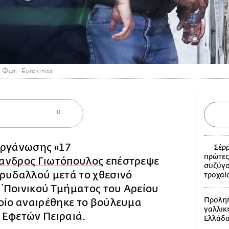
ωτ.: Eurokinissi
0
οργάνωσης «17
Σέρρ
πρώτες
ανδρος Γιωτόπουλος
επέστρεψε
συζύγο
ορυδαλλού μετά το χθεσινό
τροχαί
΄Ποινικού Τμήματος του Αρείου
Προληπ
οίο αναιρέθηκε το βούλευμα
γαλλικ
 Εφετών Πειραιά.
Ελλάδ