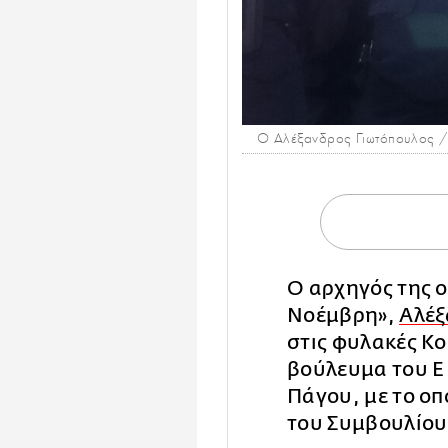
Ο Αλέξανδρος Γιωτόπουλος / Φ
Ο αρχηγός της 
Νοέμβρη»,
Αλέξ
στις φυλακές Κ
βούλευμα του Ε
Πάγου, με το οπ
του Συμβουλίου