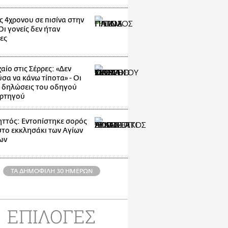
ς 4χρονου σε πισίνα στην
ι γονείς δεν ήταν
ες
αίο στις Σέρρες: «Δεν
σα να κάνω τίποτα» - Οι
 δηλώσεις του οδηγού
ρτηγού
ττός: Εντοπίστηκε σορός
στο εκκλησάκι των Αγίων
ων
ΤΑ ΔΗΜΟΦΙΛΗ 30 ΗΜΕΡΩΝ
ΕΠΙΛΟΓΕΣ