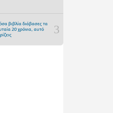
όσα βιβλία διάβασες τα
υταία 20 χρόνια, αυτό
ρίζεις