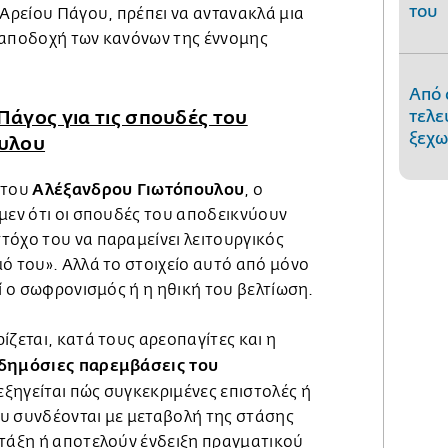
του
 Αρείου Πάγου, πρέπει να αντανακλά μια
 αποδοχή των κανόνων της έννομης
Από 
 Πάγος για τις σπουδές του
τελε
ξεχω
υλου
Αλέξανδρου Γιωτόπουλου
 του
, ο
μεν ότι οι σπουδές του αποδεικνύουν
τόχο του να παραμείνει λειτουργικός
ό του». Αλλά το στοιχείο αυτό από μόνο
εί ο σωφρονισμός ή η ηθική του βελτίωση.
ίζεται, κατά τους αρεοπαγίτες και η
 δημόσιες παρεμβάσεις του
εξηγείται πώς συγκεκριμένες επιστολές ή
υ συνδέονται με μεταβολή της στάσης
 τάξη ή αποτελούν ένδειξη πραγματικού