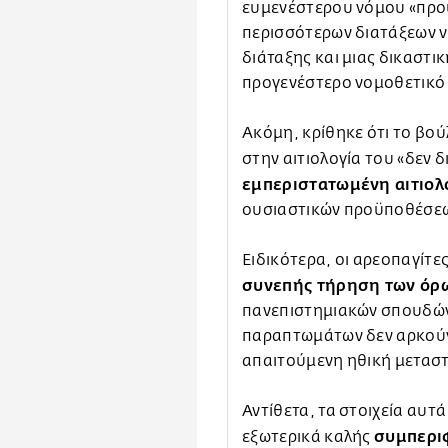
ευμενέστερου νόμου «προ
περισσότερων διατάξεων ν
διάταξης και μιας δικαστικ
προγενέστερο νομοθετικό 
Ακόμη, κρίθηκε ότι το βο
στην αιτιολογία του «δεν 
εμπεριστατωμένη αιτιολ
ουσιαστικών προϋποθέσεω
Ειδικότερα, οι αρεοπαγίτε
συνεπής τήρηση των όρ
πανεπιστημιακών σπουδών
παραπτωμάτων δεν αρκούν 
απαιτούμενη ηθική μετασ
Αντίθετα, τα στοιχεία αυτά
συμπεριφ
εξωτερικά καλής