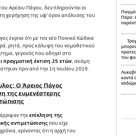
ου Αρείου Πάγου, δεν πληρούνται οι
Πνιγμό
 τη χορήγηση της υφ' όρον απόλυσης του
Πάρο: Ο
.
παρόντ
γος έκρινε ότι με τον νέο Ποινικό Κώδικα
Τροχ
ρά, ρητά, προς κάλυψη του νομοθετικού
μπορού
πρώτες
ήτημα, γεγονός που οδηγεί στο
του φο
αι πραγματική έκτιση 25 ετών
, ακόμη
έστηκαν πριν από την 1η Ιουλίου 2019.
Λυκαβη
κοντά 
Ισιδώρ
λος: Ο Άρειος Πάγος
ση της ευμενέστερης
ετώπισης
επίκληση της
πέρριψαν την
κής αντιμετώπισης
που είχε
χρόνια, κρίνοντας ότι η αρχή του