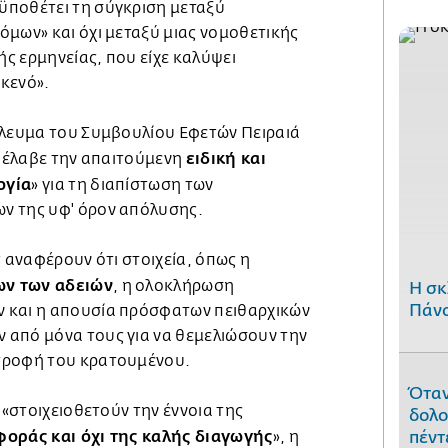
ϋποθέτει τη σύγκριση μεταξύ
όμων» και όχι μεταξύ μιας νομοθετικής
ής ερμηνείας, που είχε καλύψει
κενό».
ύλευμα του Συμβουλίου Εφετών Πειραιά
ειδική και
διέλαβε την απαιτούμενη
ογία
» για τη διαπίστωση των
ν της υφ' όρον απόλυσης.
ς αναφέρουν ότι στοιχεία, όπως η
ων των αδειών
, η ολοκλήρωση
H σκ
Πάνο
 και η απουσία πρόσφατων πειθαρχικών
από μόνα τους για να θεμελιώσουν την
τροφή του κρατουμένου.
Όταν
 «στοιχειοθετούν την έννοια της
δολο
οράς και όχι της καλής διαγωγής
», η
πέντ