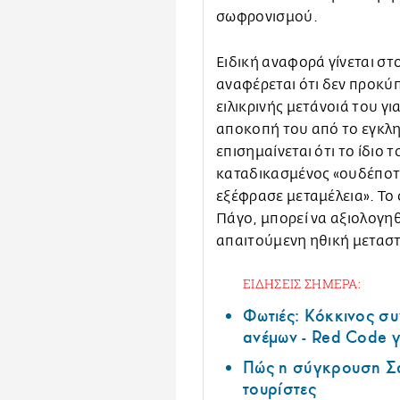
σωφρονισμού.
Ειδική αναφορά γίνεται στ
αναφέρεται ότι δεν προκύπ
ειλικρινής μετάνοιά του γι
αποκοπή του από το εγκλη
επισημαίνεται ότι το ίδιο 
καταδικασμένος «ουδέποτε
εξέφρασε μεταμέλεια». Το 
Πάγο, μπορεί να αξιολογηθε
απαιτούμενη ηθική μετασ
ΕΙΔΗΣΕΙΣ ΣΗΜΕΡΑ:
Φωτιές: Κόκκινος σ
ανέμων - Red Code γ
Πώς η σύγκρουση Σά
τουρίστες