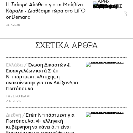
Η Σκληρή Αλήθεια για τη Μαλβίνα
Κάραλη - Διαθέσιμη τώρα στo LiFO
onDemand
31.7.2026
ΣΧΕΤΙΚΑ ΑΡΘΡΑ
Ελλάδα /
Ένωση Δικαστών &
Εισαγγελέων κατά Στέιτ
Ντιπάρτμεντ: «Ατυχής η
ανακοίνωση» για τον Αλέξανδρο
Γιωτόπουλο
THE LIFO TEAM
2.6.2026
Διεθνή /
Στέιτ Ντιπάρτμεντ για
Γιωτόπουλο: «Η ελληνική
κυβέρνηση να κάνει ό,τι είναι