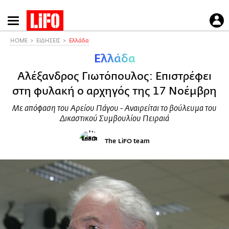
Παράκαμψη
προς
το
HOME
ΕΙΔΗΣΕΙΣ
Ελλάδα
κυρίως
Ελλάδα
περιεχόμενο
Αλέξανδρος Γιωτόπουλος: Επιστρέφει
στη φυλακή ο αρχηγός της 17 Νοέμβρη
Με απόφαση του Αρείου Πάγου - Αναιρείται το βούλευμα του
Δικαστικού Συμβουλίου Πειραιά
The LiFO team