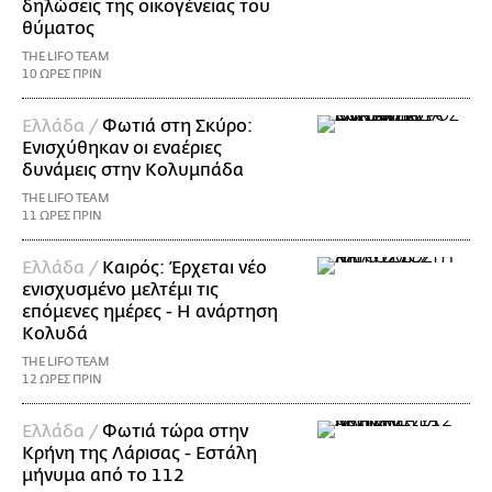
δηλώσεις της οικογένειας του
θύματος
THE LIFO TEAM
10 ΩΡΕΣ ΠΡΙΝ
Ελλάδα /
Φωτιά στη Σκύρο:
Ενισχύθηκαν οι εναέριες
δυνάμεις στην Κολυμπάδα
THE LIFO TEAM
11 ΩΡΕΣ ΠΡΙΝ
Ελλάδα /
Καιρός: Έρχεται νέο
ενισχυσμένο μελτέμι τις
επόμενες ημέρες - Η ανάρτηση
Κολυδά
THE LIFO TEAM
12 ΩΡΕΣ ΠΡΙΝ
Ελλάδα /
Φωτιά τώρα στην
Κρήνη της Λάρισας - Εστάλη
μήνυμα από το 112