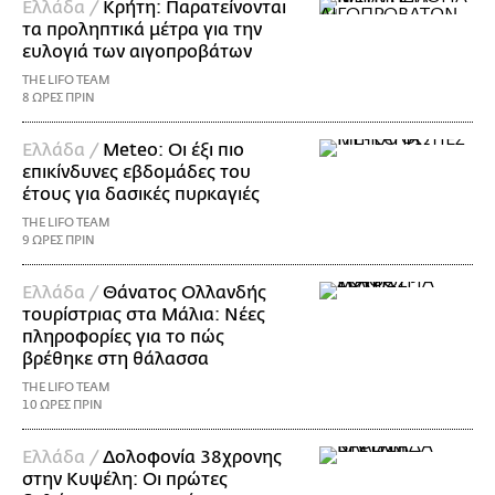
Ελλάδα /
Κρήτη: Παρατείνονται
τα προληπτικά μέτρα για την
ευλογιά των αιγοπροβάτων
THE LIFO TEAM
8 ΩΡΕΣ ΠΡΙΝ
Ελλάδα /
Meteo: Οι έξι πιο
επικίνδυνες εβδομάδες του
έτους για δασικές πυρκαγιές
THE LIFO TEAM
9 ΩΡΕΣ ΠΡΙΝ
Ελλάδα /
Θάνατος Ολλανδής
τουρίστριας στα Μάλια: Νέες
πληροφορίες για το πώς
βρέθηκε στη θάλασσα
THE LIFO TEAM
10 ΩΡΕΣ ΠΡΙΝ
Ελλάδα /
Δολοφονία 38χρονης
στην Κυψέλη: Οι πρώτες