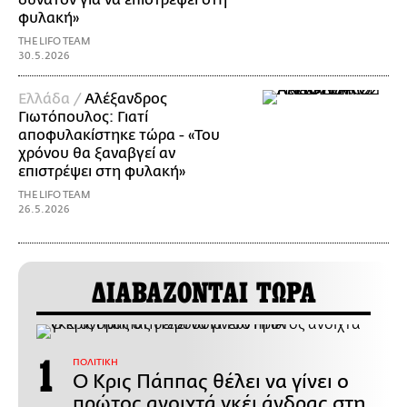
δυνατόν για να επιστρέψει στη
φυλακή»
THE LIFO TEAM
30.5.2026
Ελλάδα /
Αλέξανδρος
Γιωτόπουλος: Γιατί
αποφυλακίστηκε τώρα - «Του
χρόνου θα ξαναβγεί αν
επιστρέψει στη φυλακή»
THE LIFO TEAM
26.5.2026
ΔΙΑΒΑΖΟΝΤΑΙ ΤΩΡΑ
ΠΟΛΙΤΙΚΗ
Ο Κρις Πάππας θέλει να γίνει ο
πρώτος ανοιχτά γκέι άνδρας στη