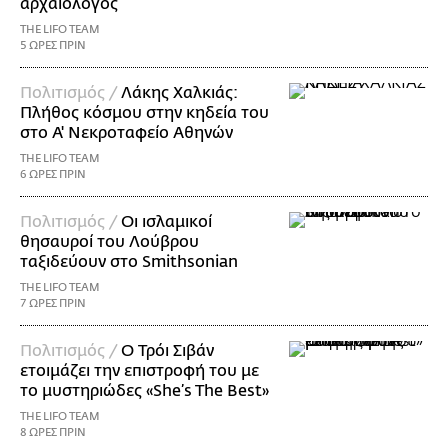
αρχαιολόγος
THE LIFO TEAM
5 ΩΡΕΣ ΠΡΙΝ
Πολιτισμός /
Λάκης Χαλκιάς:
Πλήθος κόσμου στην κηδεία του
στο Α' Νεκροταφείο Αθηνών
THE LIFO TEAM
6 ΩΡΕΣ ΠΡΙΝ
Πολιτισμός /
Οι ισλαμικοί
θησαυροί του Λούβρου
ταξιδεύουν στο Smithsonian
THE LIFO TEAM
7 ΩΡΕΣ ΠΡΙΝ
Πολιτισμός /
Ο Τρόι Σιβάν
ετοιμάζει την επιστροφή του με
το μυστηριώδες «She’s The Best»
THE LIFO TEAM
8 ΩΡΕΣ ΠΡΙΝ