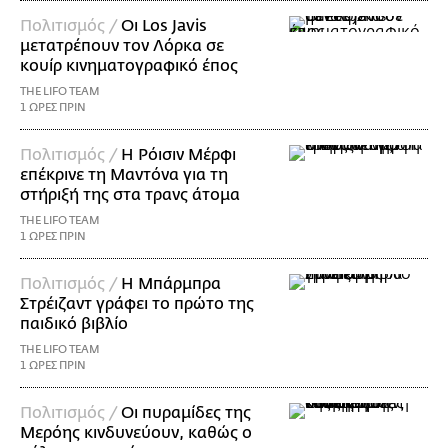
Πολιτισμός /
Οι Los Javis
μετατρέπουν τον Λόρκα σε
κουίρ κινηματογραφικό έπος
THE LIFO TEAM
1 ΩΡΕΣ ΠΡΙΝ
Πολιτισμός /
Η Ρόισιν Μέρφι
επέκρινε τη Μαντόνα για τη
στήριξή της στα τρανς άτομα
THE LIFO TEAM
1 ΩΡΕΣ ΠΡΙΝ
Πολιτισμός /
Η Μπάρμπρα
Στρέιζαντ γράφει το πρώτο της
παιδικό βιβλίο
THE LIFO TEAM
1 ΩΡΕΣ ΠΡΙΝ
Πολιτισμός /
Οι πυραμίδες της
Μερόης κινδυνεύουν, καθώς ο