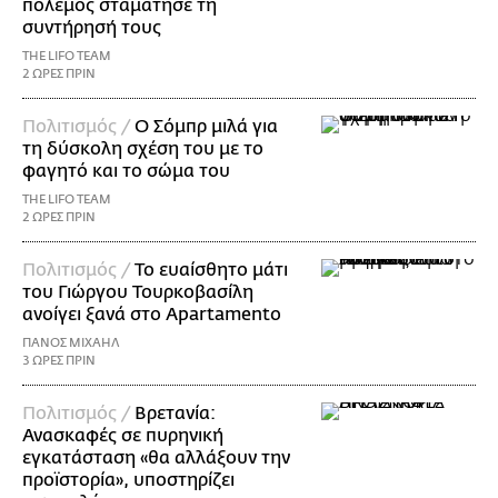
πόλεμος σταμάτησε τη
συντήρησή τους
THE LIFO TEAM
2 ΩΡΕΣ ΠΡΙΝ
Πολιτισμός /
Ο Σόμπρ μιλά για
τη δύσκολη σχέση του με το
φαγητό και το σώμα του
THE LIFO TEAM
2 ΩΡΕΣ ΠΡΙΝ
Πολιτισμός /
Το ευαίσθητο μάτι
του Γιώργου Τουρκοβασίλη
ανοίγει ξανά στο Apartamento
ΠΑΝΟΣ ΜΙΧΑΗΛ
3 ΩΡΕΣ ΠΡΙΝ
Πολιτισμός /
Βρετανία:
Ανασκαφές σε πυρηνική
εγκατάσταση «θα αλλάξουν την
προϊστορία», υποστηρίζει