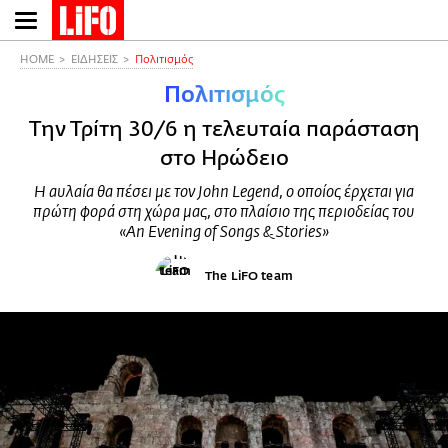
Παράκαμψη
προς
το
HOME
ΕΙΔΗΣΕΙΣ
Πολιτισμός
κυρίως
Πολιτισμός
περιεχόμενο
Την Τρίτη 30/6 η τελευταία παράσταση
στο Ηρώδειο
Η αυλαία θα πέσει με τον John Legend, ο οποίος έρχεται για
πρώτη φορά στη χώρα μας, στο πλαίσιο της περιοδείας του
«An Evening of Songs & Stories»
The LiFO team