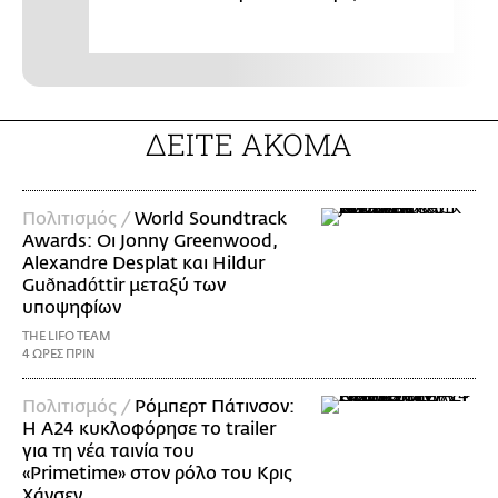
ΔΕΙΤΕ ΑΚΟΜΑ
Πολιτισμός /
World Soundtrack
Awards: Οι Jonny Greenwood,
Alexandre Desplat και Hildur
Guðnadóttir μεταξύ των
υποψηφίων
THE LIFO TEAM
4 ΩΡΕΣ ΠΡΙΝ
Πολιτισμός /
Ρόμπερτ Πάτινσον:
Η Α24 κυκλοφόρησε το trailer
για τη νέα ταινία του
«Primetime» στον ρόλο του Κρις
Χάνσεν