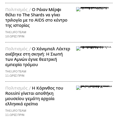
Πολιτισμός /
Ο Ράιαν Μέρφι
θέλει το The Shards να γίνει
τριλογία με το AIDS στο κέντρο
της ιστορίας
THE LIFO TEAM
10 ΩΡΕΣ ΠΡΙΝ
Πολιτισμός /
Ο Χάνιμπαλ Λέκτερ
ανέβηκε στη σκηνή: Η Σιωπή
των Αμνών έγινε θεατρική
εμπειρία τρόμου
THE LIFO TEAM
11 ΩΡΕΣ ΠΡΙΝ
Πολιτισμός /
Η Κόρινθος του
Rossini γίνεται αποθήκη
μουσείου γεμάτη αρχαία
ελληνικά ερείπια
THE LIFO TEAM
11 ΩΡΕΣ ΠΡΙΝ