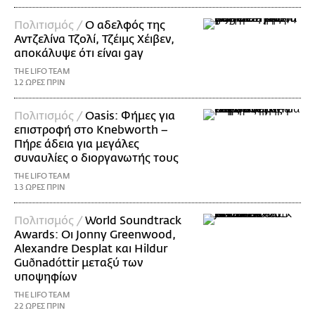
Πολιτισμός /
Ο αδελφός της
Αντζελίνα Τζολί, Τζέιμς Χέιβεν,
αποκάλυψε ότι είναι gay
THE LIFO TEAM
12 ΩΡΕΣ ΠΡΙΝ
Πολιτισμός /
Oasis: Φήμες για
επιστροφή στο Knebworth –
Πήρε άδεια για μεγάλες
συναυλίες ο διοργανωτής τους
THE LIFO TEAM
13 ΩΡΕΣ ΠΡΙΝ
Πολιτισμός /
World Soundtrack
Awards: Οι Jonny Greenwood,
Alexandre Desplat και Hildur
Guðnadóttir μεταξύ των
υποψηφίων
THE LIFO TEAM
22 ΩΡΕΣ ΠΡΙΝ