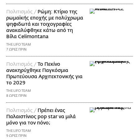
Πολιτισμός /
Ρώμη: Κτίριο της
ρωμαϊκής εποχής με πολύχρωμα
ψηφιδωτά και τοιχογραφίες
ανακαλύφθηκε κάτω από τη
Βίλα Celimontana
THE LIFO TEAM
7 ΩΡΕΣ ΠΡΙΝ
Πολιτισμός /
Το Πεκίνο
ανακηρύχθηκε Παγκόσμια
Πρωτεύουσα Αρχιτεκτονικής για
το 2029
THE LIFO TEAM
8 ΩΡΕΣ ΠΡΙΝ
Πολιτισμός /
Πρέπει ένας
Παλαιστίνιος pop star να μιλά
μόνο για τον πόνο;
THE LIFO TEAM
9 ΩΡΕΣ ΠΡΙΝ