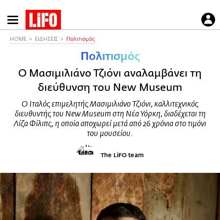
Παράκαμψη
προς
το
HOME
ΕΙΔΗΣΕΙΣ
Πολιτισμός
κυρίως
Πολιτισμός
περιεχόμενο
Ο Μασιμιλιάνο Τζιόνι αναλαμβάνει τη
διεύθυνση του New Museum
Ο Ιταλός επιμελητής Μασιμιλιάνο Τζιόνι, καλλιτεχνικός
διευθυντής του New Museum στη Νέα Υόρκη, διαδέχεται τη
Λίζα Φίλιπς, η οποία αποχωρεί μετά από 26 χρόνια στο τιμόνι
του μουσείου.
The LiFO team