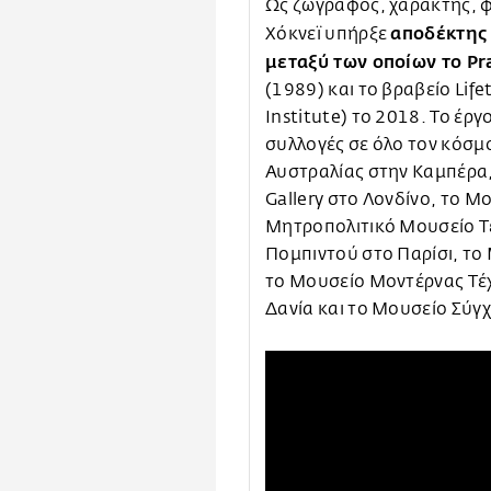
Ως ζωγράφος, χαράκτης, 
αποδέκτης
Χόκνεϊ υπήρξε
μεταξύ των οποίων το P
(1989) και το βραβείο Lifet
Institute) το 2018. Το έργ
συλλογές σε όλο τον κόσμ
Αυστραλίας στην Καμπέρα, η
Gallery στο Λονδίνο, το Μ
Μητροπολιτικό Μουσείο Τέ
Πομπιντού στο Παρίσι, το
το Μουσείο Μοντέρνας Τέχ
Δανία και το Μουσείο Σύγχ