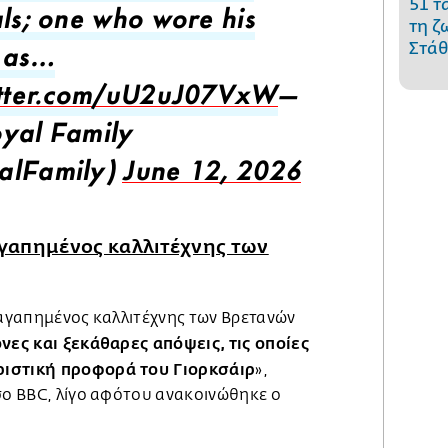
51 τ
als; one who wore his
τη ζ
Στάθ
 as…
itter.com/uU2uJ07VxW
—
yal Family
alFamily)
June 12, 2026
 αγαπημένος καλλιτέχνης των
 αγαπημένος καλλιτέχνης των Βρετανών
νες και ξεκάθαρες απόψεις, τις οποίες
ριστική προφορά του Γιορκσάιρ
»,
έσο BBC, λίγο αφότου ανακοινώθηκε ο