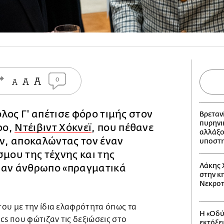
0
λος Γ' απέτισε φόρο τιμής στον
Βρεταν
πυρηνι
φο,
Ντέιβιντ Χόκνεϊ
, που πέθανε
αλλάξο
ών, αποκαλώντας τον έναν
υποστη
σμου της τέχνης και της
Λάκης 
ναν άνθρωπο «πραγματικά
στην κη
Νεκροτ
ου με την ίδια ελαφρότητα όπως τα
Η «Οδύ
cs που φώτιζαν τις δεξιώσεις στο
εκτόξε