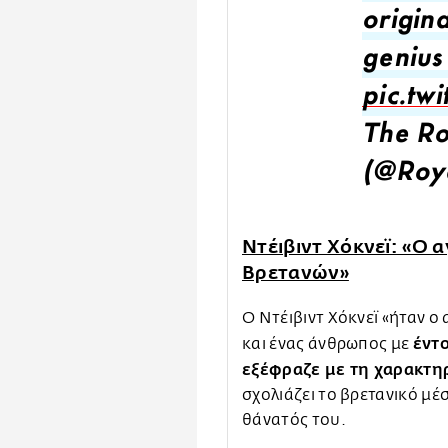
origin
genius
pic.tw
The Ro
(@Roy
Ντέιβιντ Χόκνεϊ: «Ο
Βρετανών»
Ο Ντέιβιντ Χόκνεϊ «ήταν ο
έντο
και ένας άνθρωπος με
εξέφραζε με τη χαρακτη
σχολιάζει το βρετανικό μ
θάνατός του.