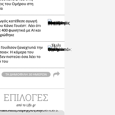
ις του Ομήρου στη
ία
γός κατέθεσε αγωγή
υ Κάνιε Γουέστ: Λέει ότι
 400 φωνητικά με AI και
ηρώθηκε
ι Γουίλσον ξαναχτυπά την
εια»: Η κάμερα του
εν πιστεύει όσα λέει το
ό του
ΤΑ ΔΗΜΟΦΙΛΗ 30 ΗΜΕΡΩΝ
ΕΠΙΛΟΓΕΣ
από το Lifo.gr