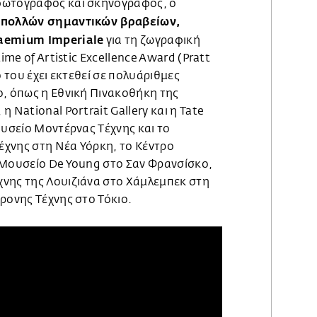
φωτογράφος και σκηνογράφος, ο
 πολλών σημαντικών βραβείων,
raemium Imperiale
για τη ζωγραφική
ime of Artistic Excellence Award (Pratt
ο του έχει εκτεθεί σε πολυάριθμες
ο, όπως η Εθνική Πινακοθήκη της
 National Portrait Gallery και η Tate
ουσείο Μοντέρνας Τέχνης και το
χνης στη Νέα Υόρκη, το Κέντρο
 Μουσείο De Young στο Σαν Φρανσίσκο,
νης της Λουιζιάνα στο Χάμλεμπεκ στη
ρονης Τέχνης στο Τόκιο.