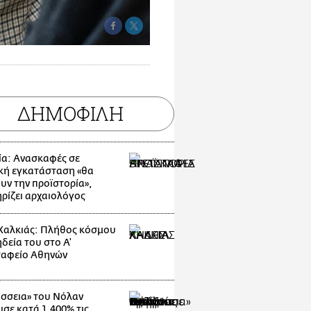
ΔΗΜΟΦΙΛΗ
ία: Ανασκαφές σε
κή εγκατάσταση «θα
υν την προϊστορία»,
ρίζει αρχαιολόγος
Χαλκιάς: Πλήθος κόσμου
δεία του στο Α'
αφείο Αθηνών
σσεια» του Νόλαν
υσε κατά 1.400% τις