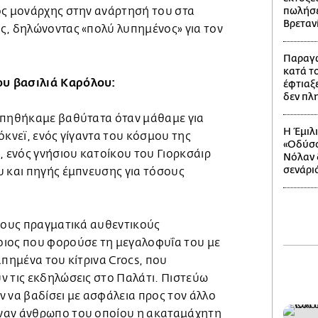
ός μονάρχης στην ανάρτησή του στα
πωλήσε
Βρεταν
ς, δηλώνοντας «πολύ λυπημένος» για τον
Παραγω
κατά το
υ βασιλιά Καρόλου:
έφτιαξε
δεν πλ
υπηθήκαμε βαθύτατα όταν μάθαμε για
Η Έμιλ
όκνεϊ, ενός γίγαντα του κόσμου της
«Οδύσσ
, ενός γνήσιου κατοίκου του Γιορκσάιρ
Νόλαν δ
σενάρι
υ και πηγής έμπνευσης για τόσους
 τους πραγματικά αυθεντικούς
οιος που φορούσε τη μεγαλοφυΐα του με
απημένα του κίτρινα Crocs, που
ν τις εκδηλώσεις στο Παλάτι. Πιστεύω
 να βαδίσει με ασφάλεια προς τον άλλο
ναν άνθρωπο του οποίου η ακαταμάχητη