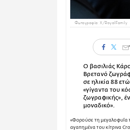
Φωτογραφία: Χ/RoyalFamily
Ο βασιλιάς Κάρο
Βρετανό ζωγρά
σε ηλικία 88 ετ
«γίγαντα του κό
ζωγραφικής», έ
μοναδικό».
«Φορούσε τη μεγαλοφυΐα τ
αγαπημένα του κίτρινα Cro