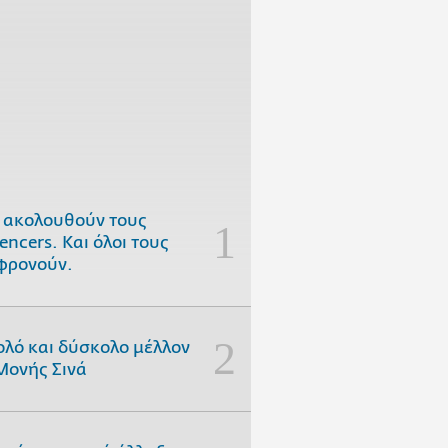
 ακολουθούν τους
uencers. Και όλοι τους
φρονούν.
ολό και δύσκολο μέλλον
Μονής Σινά