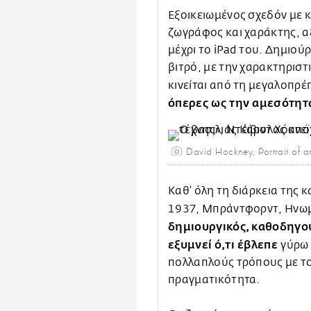
Εξοικειωμένος σχεδόν με κ
ζωγράφος και χαράκτης, α
μέχρι το iPad του. Δημιού
βιτρό, με την χαρακτηριστ
κινείται από τη μεγαλοπρέ
όπερες ως την αμεσότητα
David Hockney, Portrait of an
Καθ’ όλη τη διάρκεια της κ
1937, Μπράντφορντ, Ηνωμ
δημιουργικός, καθοδηγού
εξυμνεί
ό,τι έβλεπε
γύρω 
πολλαπλούς τρόπους με το
πραγματικότητα.