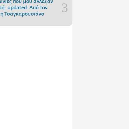
αινίες που μού άλλαξαν
ωή- updated. Aπό τον
η Τσαγκαρουσιάνο