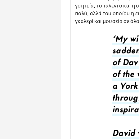
γοητεία, το ταλέντο και η
πολύ, αλλά του οποίου η 
γκαλερί και μουσεία σε όλ
‘My wi
sadden
of Dav
of the 
a York
throug
inspira
David w