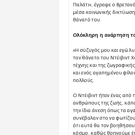
Παλάτι», έγραψε ο Βρεταν
μέσα κοινωνικής δικτύωση
θάνατό του.
Ολόκληρη η ανάρτηση το
«Η σύζυγός μου και εγώ λ
τον θάνατο του Ντέιβιντ Χ
τέχνης και της ζωγραφικής
και ενός αγαπημένου φίλο
πολλούς.
Ο Ντέιβιντ ήταν ένας από
ανθρώπους της ζωής, κάπ
την ίδια άνεση όπως τα αγ
συνέβαλαν στο να φωτίζου
ότι αυτά θα τον βοηθήσουν
κόσμο, καθώς θρηνούμε έ