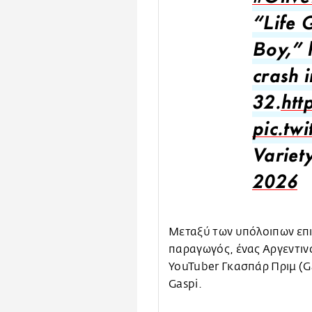
#Olive
“Life 
Boy,” 
crash i
32.
htt
pic.tw
Variet
2026
Μεταξύ των υπόλοιπων επι
παραγωγός, ένας Αργεντιν
YouTuber Γκασπάρ Πριμ (G
Gaspi.