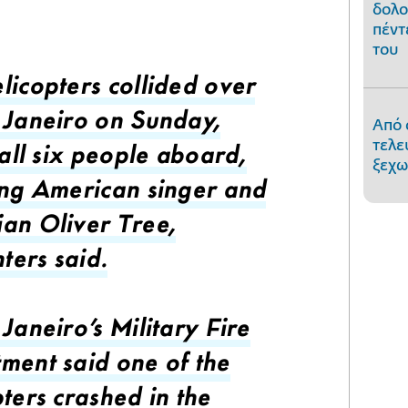
δολο
πέντ
του
licopters collided over
Από 
 Janeiro on Sunday,
τελε
 all six people aboard,
ξεχω
ing American singer and
an Oliver Tree,
hters said.
Janeiro's Military Fire
ment said one of the
ters crashed in the