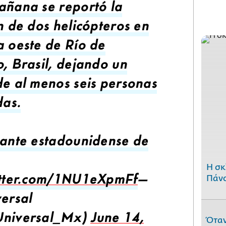
añana se reportó la
ón de dos helicópteros en
a oeste de Río de
o, Brasil, dejando un
de al menos seis personas
das.
tante estadounidense de
H σκ
Πάνο
itter.com/1NU1eXpmFf
—
versal
Όταν
Universal_Mx)
June 14,