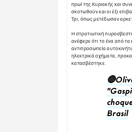
πρωί της Κυριακής και συ
σκοτωθούν και οι έξι επιβ
Τρι, όπως μετέδωσαν αρκε
Η στρατιωτική πυροσβεστι
ανέφερε ότι το ένα από τα
αντιπροσωπεία αυτοκινήτ
ηλεκτρικά οχήματα, προκα
κατασβέστηκε.
🔴Oliv
"Gaspi
choque
Brasil