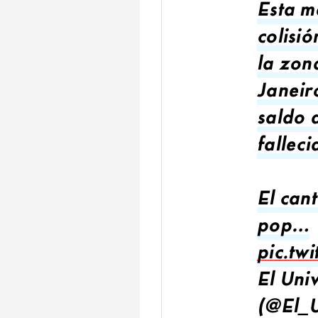
Esta m
colisi
la zon
Janeir
saldo 
falleci
El can
pop…
pic.tw
El Uni
(@El_