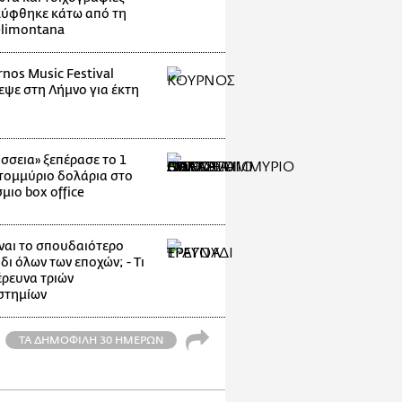
ύφθηκε κάτω από τη
elimontana
rnos Music Festival
εψε στη Λήμνο για έκτη
σσεια» ξεπέρασε το 1
τομμύριο δολάρια στο
μιο box office
ίναι το σπουδαιότερο
ι όλων των εποχών; - Τι
έρευνα τριών
στημίων
ΤΑ ΔΗΜΟΦΙΛΗ 30 ΗΜΕΡΩΝ