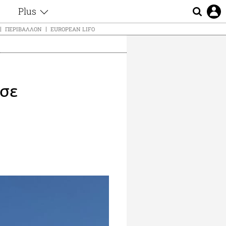
Plus
ς
Θέματα
ΠΕΡΙΒΆΛΛΟΝ
EUROPEAN LIFO
Συνεντεύξεις
ς
Videos
τα
Αφιερώματα
t
Ζώδια
 σε
Εξομολογήσεις
Blogs
μη
Οι Αθηναίοι
ς
Απώλειες
Lgbtqi+
Επιλογές