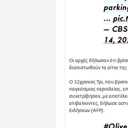
parking
…
pic
— CBS
14, 20
Οι αρχές δήλωσαν ότι βρίσκ
διαπιστωθούν τα αίτια τη
Ο 32χρονος Τρι, που βρισκ
παγκόσμιας περιοδείας, επ
συνετρίβησαν, με αποτέλεσ
επιβαίνοντες, δήλωσε αστ
Ειδήσεων (AFP).