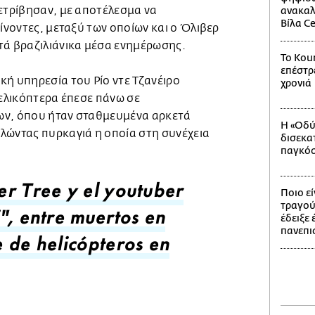
νετρίβησαν, με αποτέλεσμα να
ανακαλ
Βίλα C
αίνοντες, μεταξύ των οποίων και ο Όλιβερ
τά βραζιλιάνικα μέσα ενημέρωσης.
Το Kou
επέστρ
κή υπηρεσία του Ρίο ντε Τζανέιρο
χρονιά
 ελικόπτερα έπεσε πάνω σε
ων, όπου ήταν σταθμευμένα αρκετά
Η «Οδύ
λώντας πυρκαγιά η οποία στη συνέχεια
δισεκα
παγκόσ
Ποιο ε
er Tree y el youtuber
τραγούδ
έδειξε 
", entre muertos en
πανεπι
 de helicópteros en