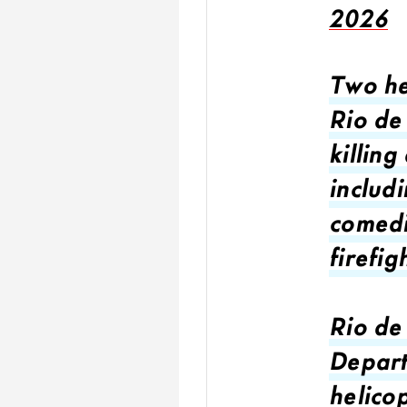
2026
Two he
Rio de
killing
includ
comedi
firefig
Rio de 
Depart
helicop