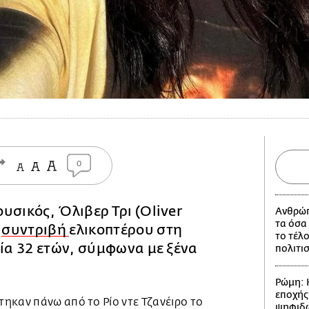
0
υσικός, Όλιβερ Τρι (Oliver
Ανθρώπ
τα όσα
ε
συντριβή
ελικοπτέρου στη
το τέλ
κία 32 ετών, σύμφωνα με ξένα
πολιτι
Ρώμη: 
εποχής
ηκαν πάνω από το Ρίο ντε Τζανέιρο το
ψηφιδω