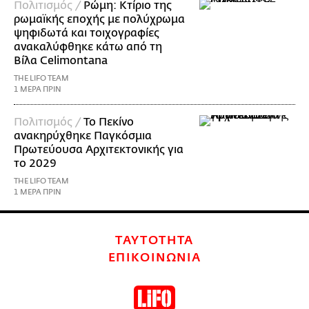
Πολιτισμός /
Ρώμη: Κτίριο της
ρωμαϊκής εποχής με πολύχρωμα
ψηφιδωτά και τοιχογραφίες
ανακαλύφθηκε κάτω από τη
Βίλα Celimontana
THE LIFO TEAM
1 ΜΕΡΑ ΠΡΙΝ
Πολιτισμός /
Το Πεκίνο
ανακηρύχθηκε Παγκόσμια
Πρωτεύουσα Αρχιτεκτονικής για
το 2029
THE LIFO TEAM
1 ΜΕΡΑ ΠΡΙΝ
ΤΑΥΤΟΤΗΤΑ
ΕΠΙΚΟΙΝΩΝΙΑ