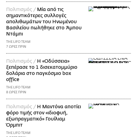
Πολιτισμός /
Μία από τις
σημαντικότερες συλλογές
απολιθωμάτων του Ηνωμένου
Βασιλείου πωλήθηκε στο Άμπου
Ντάμπι
THE LIFO TEAM
7 ΩΡΕΣ ΠΡΙΝ
Πολιτισμός /
Η «Οδύσσεια»
ξεπέρασε το 1 δισεκατομμύριο
δολάρια στο παγκόσμιο box
office
THE LIFO TEAM
8 ΩΡΕΣ ΠΡΙΝ
Πολιτισμός /
Η Μαντόνα αποτίει
φόρο τιμής στον «ιδιοφυή,
εξωπραγματικό» Γουίλιαμ
Όρμπιτ
THE LIFO TEAM