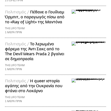
23 ΩΡΕΣ ΠΡΙΝ
Πολιτισμός /
Πέθανε ο Γουίλιαμ
Όρμπιτ, ο παραγωγός πίσω από
το «Ray of Light» της Μαντόνα
THE LIFO TEAM
1 ΜΕΡΑ ΠΡΙΝ
Πολιτισμός /
Το λερωμένο
φόρεμα της Άντι Σακς από το
The Devil Wears Prada 2 βγαίνει
σε δημοπρασία
THE LIFO TEAM
1 ΜΕΡΑ ΠΡΙΝ
Πολιτισμός /
Η queer ιστορία
αγάπης από την Ουκρανία που
φτάνει στο Λοκάρνο
THE LIFO TEAM
1 ΜΕΡΑ ΠΡΙΝ