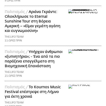
9 ΩΡΕΣ ΠΡΙΝ
Πολιτισμός /
Αριάνα Γκράντε:
Ολοκλήρωσε το Eternal
Sunshine Tour στη Βόρεια
Αμερική – «Είμαι γεμάτη αγάπη
και ευγνωμοσύνη»
THE LIFO TEAM
11 ΩΡΕΣ ΠΡΙΝ
Πολιτισμός /
Υπήρχαν άνθρωποι
«ξυπνητήρια»; - Ένα από τα πιο
παράξενα επαγγέλματα στη
Βιομηχανική Επανάσταση
THE LIFO TEAM
21 ΩΡΕΣ ΠΡΙΝ
Πολιτισμός /
Το Kournos Music
Festival επέστρεψε στη Λήμνο
για έκτη χρονιά
THE LIFO TEAM