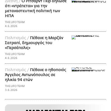
Διεθνή /
Ο Ρίτσαρντ Γκιρ δήλωσε
ότι «ντρέπεται» για την
μεταναστευτική πολιτική των
ΗΠΑ
THE LIFO TEAM
4.6.2026
Πολιτισμός /
Πέθανε η Μαρζάν
Σατραπί, δημιουργός του
«Περσέπολις»
THE LIFO TEAM
4.6.2026
Πολιτισμός /
Πέθανε ο ηθοποιός
Άγγελος Αντωνόπουλος σε
ηλικία 94 ετών
THE LIFO TEAM
3.6.2026