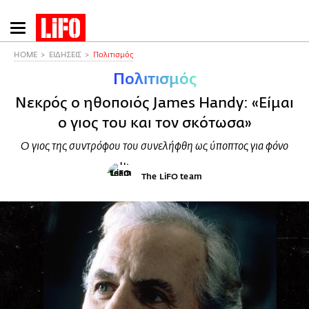
Παράκαμψη
προς
το
HOME
ΕΙΔΗΣΕΙΣ
Πολιτισμός
κυρίως
Πολιτισμός
περιεχόμενο
Νεκρός ο ηθοποιός James Handy: «Είμαι
ο γιος του και τον σκότωσα»
Ο γιος της συντρόφου του συνελήφθη ως ύποπτος για φόνο
The LiFO team