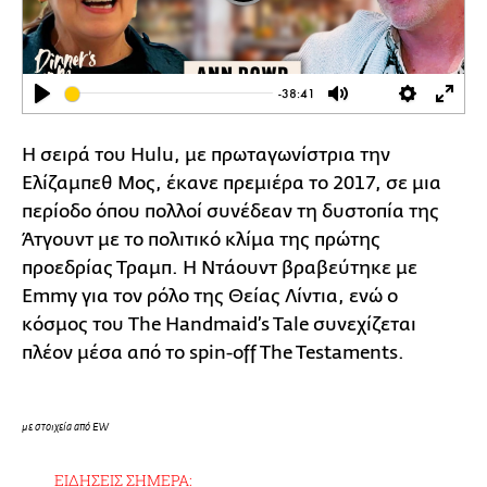
-38:41
Play
Mute
Settings
Ente
full
Η σειρά του Hulu, με πρωταγωνίστρια την
Ελίζαμπεθ Μος, έκανε πρεμιέρα το 2017, σε μια
περίοδο όπου πολλοί συνέδεαν τη δυστοπία της
Άτγουντ με το πολιτικό κλίμα της πρώτης
προεδρίας Τραμπ. Η Ντάουντ βραβεύτηκε με
Emmy για τον ρόλο της Θείας Λίντια, ενώ ο
κόσμος του The Handmaid’s Tale συνεχίζεται
πλέον μέσα από το spin-off The Testaments.
με στοιχεία από EW
ΕΙΔΗΣΕΙΣ ΣΗΜΕΡΑ: