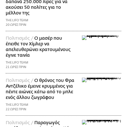
δαπανά 250.000 λίρες για να
ακούσει 50 πολίτες για το
μέλλον της
THE LIFO TEAM
20 ΩΡΕΣ ΠΡΙΝ
Πολιτισμός /
Ο μασέρ που
έπειθε τον Χίμλερ να
απελευθερώνει κρατουμένους
έγινε ταινία
THE LIFO TEAM
21 ΩΡΕΣ ΠΡΙΝ
Πολιτισμός /
Ο θρόνος του Φρα
Αντζέλικο έμεινε κρυμμένος για
πέντε αιώνες κάτω από το μπλε
ενός άλλου ζωγράφου
THE LIFO TEAM
22 ΩΡΕΣ ΠΡΙΝ
Πολιτισμός /
Παραγωγός