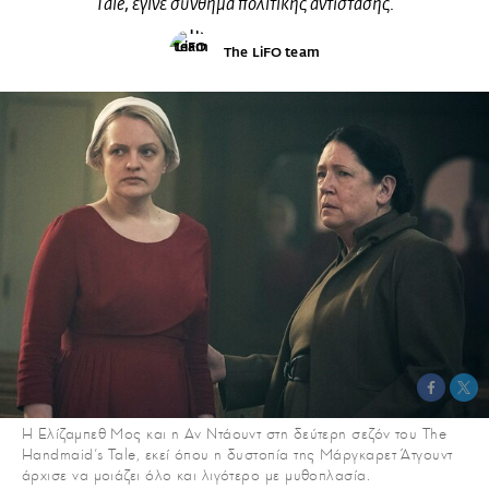
Tale, έγινε σύνθημα πολιτικής αντίστασης.
The LiFO team
Η Ελίζαμπεθ Μος και η Αν Ντάουντ στη δεύτερη σεζόν του The
Handmaid’s Tale, εκεί όπου η δυστοπία της Μάργκαρετ Άτγουντ
άρχισε να μοιάζει όλο και λιγότερο με μυθοπλασία.