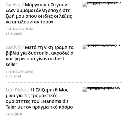
Διεθνή /
Μάργκαρετ Άτγουντ:
«Δεν θυμάμαι άλλη εποχή στη
ζωή μου όπου οι ίδιες οι λέξεις
να απειλούνταν τόσο»
LIFO NEWSROOM
13.5.2025
Διεθνή /
Mετά τη νίκη Τραμπ τα
βιβλία για δυστοπία, ακροδεξιά
και φεμινισμό γίνονται best
seller
LIFO NEWSROOM
7.11.2024
Lifo Picks /
Η Ελίζαμπεθ Μος
μιλά για τις τρομακτικές
ομοιότητες του «Handmaid's
Tale» με τον πραγματικό κόσμο
29.5.2018