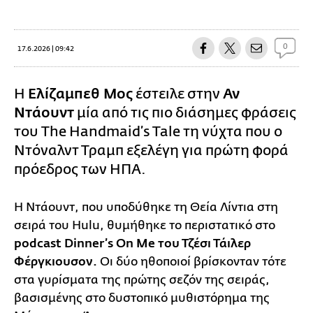
0
17.6.2026 | 09:42
Η
Ελίζαμπεθ Μος
έστειλε στην
Αν
Ντάουντ
μία από τις πιο διάσημες φράσεις
του The Handmaid’s Tale τη νύχτα που ο
Ντόναλντ Τραμπ εξελέγη για πρώτη φορά
πρόεδρος των ΗΠΑ.
Η Ντάουντ, που υποδύθηκε τη Θεία Λίντια στη
σειρά του Hulu, θυμήθηκε το περιστατικό στο
podcast Dinner’s On Me του Τζέσι Τάιλερ
Φέργκιουσον.
Οι δύο ηθοποιοί βρίσκονταν τότε
στα γυρίσματα της πρώτης σεζόν της σειράς,
βασισμένης στο δυστοπικό μυθιστόρημα της