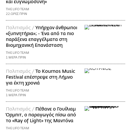
και ευγνωμοσύνη»
THE LIFO TEAM
22 ΩΡΕΣ ΠΡΙΝ
Πολιτισμός /
Υπήρχαν άνθρωποι
«ξυπνητήρια»; - Ένα από τα πιο
παράξενα επαγγέλματα στη
Βιομηχανική Επανάσταση
THE LIFO TEAM
1 ΜΕΡΑ ΠΡΙΝ
Πολιτισμός /
Το Kournos Music
Festival επέστρεψε στη Λήμνο
για έκτη χρονιά
THE LIFO TEAM
1 ΜΕΡΑ ΠΡΙΝ
Πολιτισμός /
Πέθανε ο Γουίλιαμ
Όρμπιτ, ο παραγωγός πίσω από
το «Ray of Light» της Μαντόνα
THE LIFO TEAM