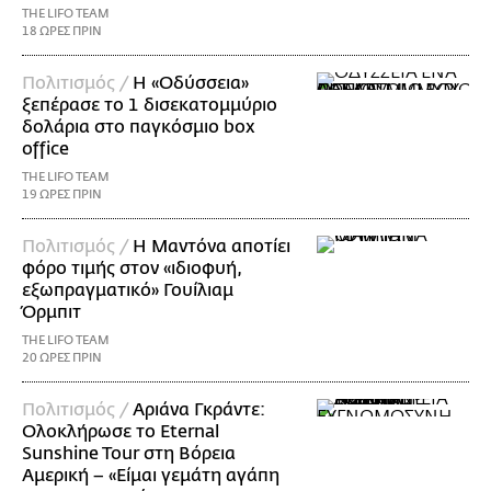
THE LIFO TEAM
18 ΩΡΕΣ ΠΡΙΝ
Πολιτισμός /
Η «Οδύσσεια»
ξεπέρασε το 1 δισεκατομμύριο
δολάρια στο παγκόσμιο box
office
THE LIFO TEAM
19 ΩΡΕΣ ΠΡΙΝ
Πολιτισμός /
Η Μαντόνα αποτίει
φόρο τιμής στον «ιδιοφυή,
εξωπραγματικό» Γουίλιαμ
Όρμπιτ
THE LIFO TEAM
20 ΩΡΕΣ ΠΡΙΝ
Πολιτισμός /
Αριάνα Γκράντε:
Ολοκλήρωσε το Eternal
Sunshine Tour στη Βόρεια
Αμερική – «Είμαι γεμάτη αγάπη