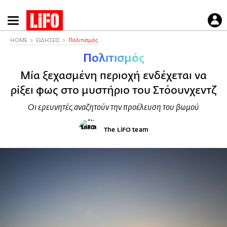
Παράκαμψη
προς
το
HOME
ΕΙΔΗΣΕΙΣ
Πολιτισμός
κυρίως
Πολιτισμός
περιεχόμενο
Μία ξεχασμένη περιοχή ενδέχεται να
ρίξει φως στο μυστήριο του Στόουνχεντζ
Οι ερευνητές αναζητούν την προέλευση του βωμού
The LiFO team