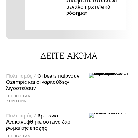
«Σκεφτείτε το σαν ένα
μεγάλο πρωτεϊνικό
ρόφημα»
ΔΕΙΤΕ ΑΚΟΜΑ
Πολιτισμός /
Οι bears παίρνουν
Ozempic και οι «αρκούδες»
λιγοστεύουν
THE LIFO TEAM
2 ΩΡΕΣ ΠΡΙΝ
Πολιτισμός /
Βρετανία:
Ανακαλύφθηκε οστέινο ζάρι
ρωμαϊκής εποχής
THE LIFO TEAM