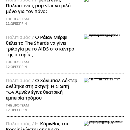
Πολιτισμός /
Πρέπει ένας
Παλαιστίνιος pop star να μιλά
μόνο για τον πόνο;
THE LIFO TEAM
11 ΩΡΕΣ ΠΡΙΝ
Πολιτισμός /
Ο Ράιαν Μέρφι
θέλει το The Shards να γίνει
τριλογία με το AIDS στο κέντρο
της ιστορίας
THE LIFO TEAM
12 ΩΡΕΣ ΠΡΙΝ
Πολιτισμός /
Ο Χάνιμπαλ Λέκτερ
ανέβηκε στη σκηνή: Η Σιωπή
των Αμνών έγινε θεατρική
εμπειρία τρόμου
THE LIFO TEAM
12 ΩΡΕΣ ΠΡΙΝ
Πολιτισμός /
Η Κόρινθος του
Rossini γίνεται αποθήκη