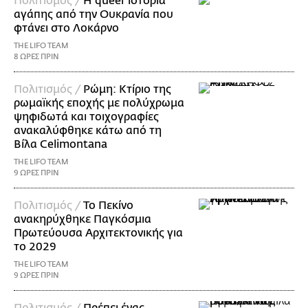
Πολιτισμός /
Η queer ιστορία
αγάπης από την Ουκρανία που
φτάνει στο Λοκάρνο
THE LIFO TEAM
8 ΩΡΕΣ ΠΡΙΝ
Πολιτισμός /
Ρώμη: Κτίριο της
ρωμαϊκής εποχής με πολύχρωμα
ψηφιδωτά και τοιχογραφίες
ανακαλύφθηκε κάτω από τη
Βίλα Celimontana
THE LIFO TEAM
9 ΩΡΕΣ ΠΡΙΝ
Πολιτισμός /
Το Πεκίνο
ανακηρύχθηκε Παγκόσμια
Πρωτεύουσα Αρχιτεκτονικής για
το 2029
THE LIFO TEAM
9 ΩΡΕΣ ΠΡΙΝ