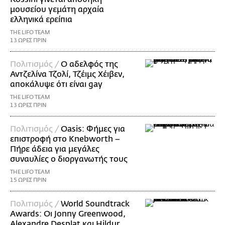
μουσείου γεμάτη αρχαία
ελληνικά ερείπια
THE LIFO TEAM
13 ΩΡΕΣ ΠΡΙΝ
Πολιτισμός /
Ο αδελφός της
Αντζελίνα Τζολί, Τζέιμς Χέιβεν,
αποκάλυψε ότι είναι gay
THE LIFO TEAM
13 ΩΡΕΣ ΠΡΙΝ
Πολιτισμός /
Oasis: Φήμες για
επιστροφή στο Knebworth –
Πήρε άδεια για μεγάλες
συναυλίες ο διοργανωτής τους
THE LIFO TEAM
15 ΩΡΕΣ ΠΡΙΝ
Πολιτισμός /
World Soundtrack
Awards: Οι Jonny Greenwood,
Alexandre Desplat και Hildur