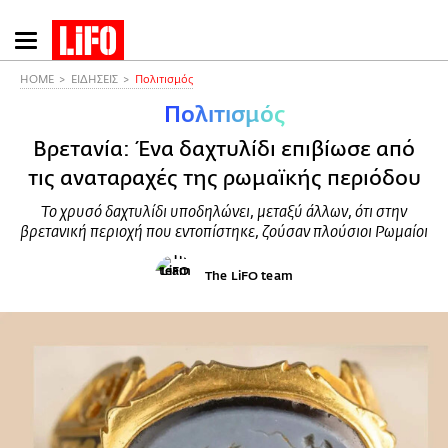
Παράκαμψη
προς
το
HOME
ΕΙΔΗΣΕΙΣ
Πολιτισμός
κυρίως
Πολιτισμός
περιεχόμενο
Βρετανία: Ένα δαχτυλίδι επιβίωσε από
τις αναταραχές της ρωμαϊκής περιόδου
Το χρυσό δαχτυλίδι υποδηλώνει, μεταξύ άλλων, ότι στην
βρετανική περιοχή που εντοπίστηκε, ζούσαν πλούσιοι Ρωμαίοι
The LiFO team