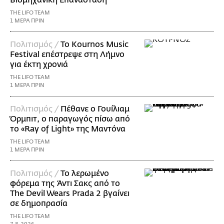
THE LIFO TEAM
1 ΜΕΡΑ ΠΡΙΝ
Πολιτισμός /
Το Kournos Music
Festival επέστρεψε στη Λήμνο
για έκτη χρονιά
THE LIFO TEAM
1 ΜΕΡΑ ΠΡΙΝ
Πολιτισμός /
Πέθανε ο Γουίλιαμ
Όρμπιτ, ο παραγωγός πίσω από
το «Ray of Light» της Μαντόνα
THE LIFO TEAM
1 ΜΕΡΑ ΠΡΙΝ
Πολιτισμός /
Το λερωμένο
φόρεμα της Άντι Σακς από το
The Devil Wears Prada 2 βγαίνει
σε δημοπρασία
THE LIFO TEAM