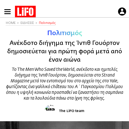
Παράκαμψη
προς
το
HOME
ΕΙΔΗΣΕΙΣ
Πολιτισμός
κυρίως
Πολιτισμός
περιεχόμενο
Ανέκδοτο διήγημα της Ίντιθ Γουόρτον
δημοσιεύεται για πρώτη φορά μετά από
έναν αιώνα
Το The Men Who Saved the World, ανέκδοτο και ημιτελές
διήγημα της Ίντιθ Γουόρτον, δημοσιεύεται στο Strand
Magazine μετά τον εντοπισμό του στο αρχείο της στο Yale,
φωτίζοντας ένα γαλλικό château του Α΄ Παγκοσμίου Πολέμου
όπου η υψηλή κοινωνία προσπαθεί να ξαναστήσει τη σαμπάνια
και τα λουλούδια πάνω στα ίχνη της φρίκης.
The LiFO team