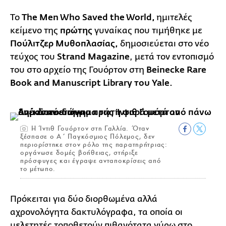
Το
The Men Who Saved the World,
ημιτελές
κείμενο της
πρώτης
γυναίκας που τιμήθηκε με
Πούλιτζερ Μυθοπλασίας,
δημοσιεύεται στο νέο
τεύχος του
Strand Magazine
, μετά τον εντοπισμό
του στο αρχείο της Γουόρτον στη
Beinecke Rare
Book and Manuscript Library του Yale.
Η Ίντιθ Γουόρτον στη Γαλλία. Όταν
ξέσπασε ο Α΄ Παγκόσμιος Πόλεμος, δεν
περιορίστηκε στον ρόλο της παρατηρήτριας:
οργάνωσε δομές βοήθειας, στήριξε
πρόσφυγες και έγραψε ανταποκρίσεις από
το μέτωπο.
Πρόκειται για δύο διορθωμένα αλλά
αχρονολόγητα δακτυλόγραφα, τα οποία οι
μελετητές τοποθετούν πιθανότατα γύρω στο