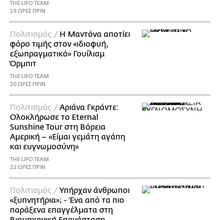
THE LIFO TEAM
19 ΩΡΕΣ ΠΡΙΝ
Πολιτισμός /
Η Μαντόνα αποτίει
φόρο τιμής στον «ιδιοφυή,
εξωπραγματικό» Γουίλιαμ
Όρμπιτ
THE LIFO TEAM
20 ΩΡΕΣ ΠΡΙΝ
Πολιτισμός /
Αριάνα Γκράντε:
Ολοκλήρωσε το Eternal
Sunshine Tour στη Βόρεια
Αμερική – «Είμαι γεμάτη αγάπη
και ευγνωμοσύνη»
THE LIFO TEAM
22 ΩΡΕΣ ΠΡΙΝ
Πολιτισμός /
Υπήρχαν άνθρωποι
«ξυπνητήρια»; - Ένα από τα πιο
παράξενα επαγγέλματα στη
Βιομηχανική Επανάσταση