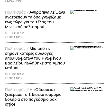
6 ΩΡΕΣ ΠΡΙΝ
Πολιτισμός /
Ανθρώπινα λείψανα
ανατρέπουν τα όσα γνωρίζαμε
έως τώρα για το τέλος του
Μινωικού πολιτισμού
THE LIFO TEAM
17 ΩΡΕΣ ΠΡΙΝ
Πολιτισμός /
Μία από τις
σημαντικότερες συλλογές
απολιθωμάτων του Ηνωμένου
Βασιλείου πωλήθηκε στο Άμπου
Ντάμπι
THE LIFO TEAM
18 ΩΡΕΣ ΠΡΙΝ
Πολιτισμός /
Η «Οδύσσεια»
ξεπέρασε το 1 δισεκατομμύριο
δολάρια στο παγκόσμιο box
office