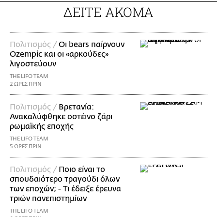
ΔΕΙΤΕ ΑΚΟΜΑ
Πολιτισμός /
Οι bears παίρνουν
Ozempic και οι «αρκούδες»
λιγοστεύουν
THE LIFO TEAM
2 ΩΡΕΣ ΠΡΙΝ
Πολιτισμός /
Βρετανία:
Ανακαλύφθηκε οστέινο ζάρι
ρωμαϊκής εποχής
THE LIFO TEAM
5 ΩΡΕΣ ΠΡΙΝ
Πολιτισμός /
Ποιο είναι το
σπουδαιότερο τραγούδι όλων
των εποχών; - Τι έδειξε έρευνα
τριών πανεπιστημίων
THE LIFO TEAM