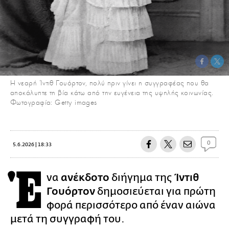
Η νεαρή Ίντιθ Γουόρτον, πολύ πριν γίνει η συγγραφέας που θα
αποκάλυπτε τη βία κάτω από την ευγένεια της υψηλής κοινωνίας.
Φωτογραφία: Getty images
0
5.6.2026 | 18:33
Έ
να
ανέκδοτο
διήγημα της
Ίντιθ
Γουόρτον
δημοσιεύεται για πρώτη
φορά περισσότερο από έναν αιώνα
μετά τη συγγραφή του.