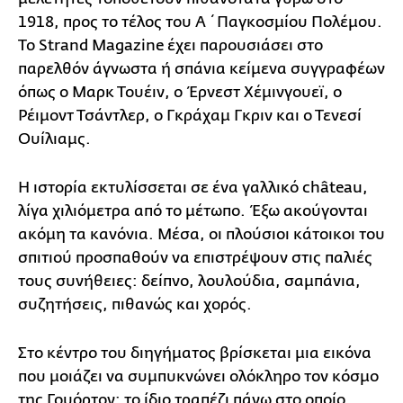
1918, προς το τέλος του Α΄ Παγκοσμίου Πολέμου.
Το Strand Magazine έχει παρουσιάσει στο
παρελθόν άγνωστα ή σπάνια κείμενα συγγραφέων
όπως ο Μαρκ Τουέιν, ο Έρνεστ Χέμινγουεϊ, ο
Ρέιμοντ Τσάντλερ, ο Γκράχαμ Γκριν και ο Τενεσί
Ουίλιαμς.
Η ιστορία εκτυλίσσεται σε ένα γαλλικό château,
λίγα χιλιόμετρα από το μέτωπο. Έξω ακούγονται
ακόμη τα κανόνια. Μέσα, οι πλούσιοι κάτοικοι του
σπιτιού προσπαθούν να επιστρέψουν στις παλιές
τους συνήθειες: δείπνο, λουλούδια, σαμπάνια,
συζητήσεις, πιθανώς και χορός.
Στο κέντρο του διηγήματος βρίσκεται μια εικόνα
που μοιάζει να συμπυκνώνει ολόκληρο τον κόσμο
της Γουόρτον: το ίδιο τραπέζι πάνω στο οποίο