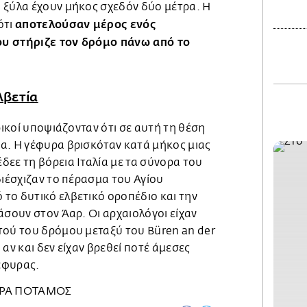
 ξύλα έχουν μήκος σχεδόν δύο μέτρα. Η
αποτελούσαν μέρος ενός
ότι
υ στήριζε τον δρόμο πάνω από το
λβετία
ρικοί υποψιάζονταν ότι σε αυτή τη θέση
α. Η γέφυρα βρισκόταν κατά μήκος μιας
εε τη βόρεια Ιταλία με τα σύνορα του
διέσχιζαν το πέρασμα του Αγίου
το δυτικό ελβετικό οροπέδιο και την
άσουν στον Άαρ. Οι αρχαιολόγοι είχαν
τού του δρόμου μεταξύ του Büren an der
 αν και δεν είχαν βρεθεί ποτέ άμεσες
γέφυρας.