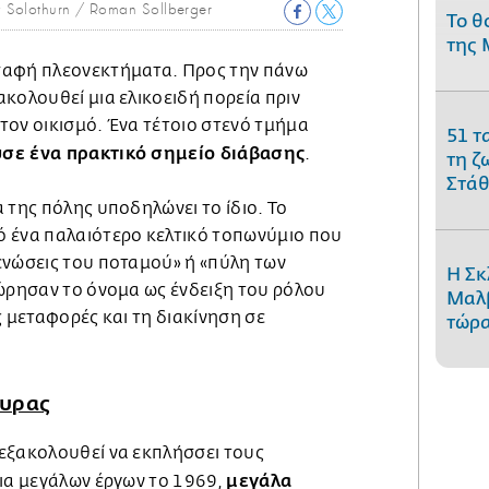
 Solothurn / Roman Sollberger
Το θ
της 
σαφή πλεονεκτήματα. Προς την πάνω
κολουθεί μια ελικοειδή πορεία πριν
τον οικισμό. Ένα τέτοιο στενό τμήμα
51 τ
σε ένα πρακτικό σημείο διάβασης
.
τη ζ
Στάθ
 της πόλης υποδηλώνει το ίδιο. Το
 ένα παλαιότερο κελτικό τοπωνύμιο που
ενώσεις του ποταμού» ή «πύλη των
Η Σκ
εώρησαν το όνομα ως ένδειξη του ρόλου
Μαλβ
ς μεταφορές και τη διακίνηση σε
τώρα
φυρας
εξακολουθεί να εκπλήσσει τους
μεγάλα
εια μεγάλων έργων το 1969,