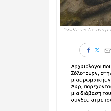
Φωτ.: Cantonal Archaeology So
Αρχαιολόγοι πο
Σόλοτουρν, στη
μιας ρωμαϊκής 
Άαρ, παρέχοντας
μια διάβαση το
συνδέεται με το