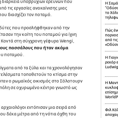
η διάρκεια υποβρύχιων ερευνών που
Η Σαμά
ό τις εργασίες ανακαίνισης μιας
“Οδύσσ
το Χόλ
ου διασχίζει τον ποταμό.
τηλεφω
 δύτες που προσλήφθηκαν από την
Πώς έν
τασαν την κοίτη του ποταμού για ίχνη
πορνοσ
από τι
 Κοντά στη σύγχρονη γέφυρα Wengi,
«Οδύσσ
νους πασσάλους που ήταν ακόμα
υ ποταμού.
Η Γιαγ
ρεκόρ 
Ludwi
ίγματα από τα ξύλα και τα χρονολόγησαν
οτελέσματα τοποθετούν το κτίσμα στην
όταν ο ρωμαϊκός οικισμός στο Σόλοτουρν
Η Μαντ
 πόλη σε οχυρωμένο κέντρο γνωστό ως
κυκλοφ
επίσημ
WorldP
 αρχαιολόγοι εντόπισαν μια σειρά από
Φιλ Κόλ
ου δέκα μέτρα από τη νότια όχθη του
αποχαι