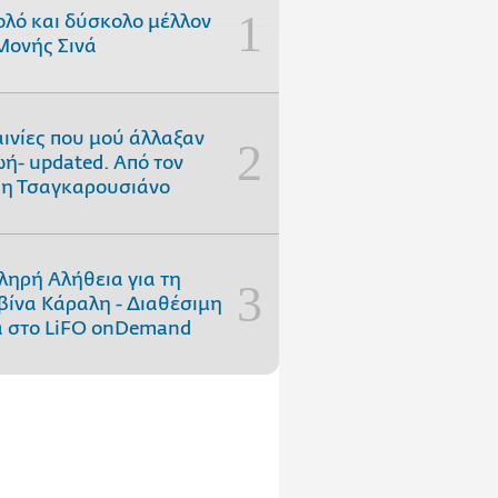
ολό και δύσκολο μέλλον
Μονής Σινά
αινίες που μού άλλαξαν
ωή- updated. Aπό τον
η Τσαγκαρουσιάνο
ληρή Αλήθεια για τη
ίνα Κάραλη - Διαθέσιμη
 στo LiFO onDemand