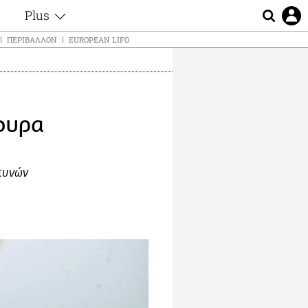
Plus
ς
Θέματα
ΠΕΡΙΒΆΛΛΟΝ
EUROPEAN LIFO
Συνεντεύξεις
ς
Videos
τα
Αφιερώματα
t
Ζώδια
φυρα
Εξομολογήσεις
Blogs
μη
Οι Αθηναίοι
ς
ρευνών
Απώλειες
Lgbtqi+
Επιλογές