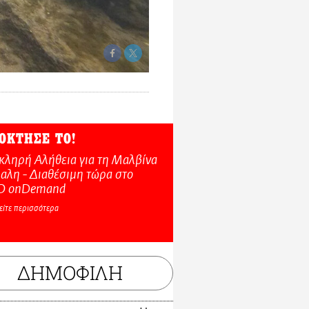
ΟΚΤΗΣΕ ΤΟ!
κληρή Αλήθεια για τη Μαλβίνα
αλη - Διαθέσιμη τώρα στo
O onDemand
είτε περισσότερα
ΔΗΜΟΦΙΛΗ