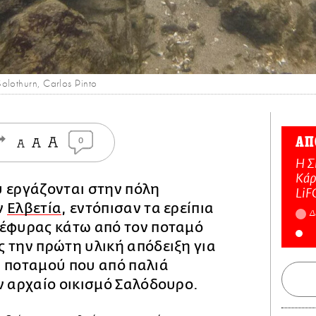
lothurn, Carlos Pinto
ΑΠ
0
Η Σ
Κάρ
υ εργάζονται στην πόλη
LiF
ν
Ελβετία
, εντόπισαν τα ερείπια
Δ
γέφυρας κάτω από τον ποταμό
 την πρώτη υλική απόδειξη για
υ ποταμού που από παλιά
ν αρχαίο οικισμό Σαλόδουρο.