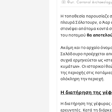
Φωτ.: Cantonal Archaeology
Η τοποθεσία παρουσίαζε 
πλευρά Σόλοτουρν, ο Άαρ α
στενέψει απότομα κοντά σ
θα αποτελού
του ποταμού
Ακόμη και το αρχαίο όνομα
Σαλόδουρο προέρχεται από
συχνά ερμηνεύεται ως «στ
κυμάτων». Οι ιστορικοί θ
της περιοχής στις ποτάμιε
ολόκληρη την περιοχή.
Η διατήρηση της γέ
Η διατήρηση της γέφυρας 
ερευνητές. Κατά τη διάρκ