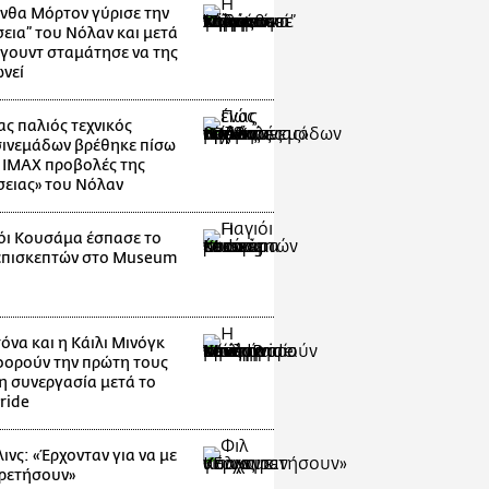
νθα Μόρτον γύρισε την
εια” του Νόλαν και μετά
ιγουντ σταμάτησε να της
νεί
ας παλιός τεχνικός
ινεμάδων βρέθηκε πίσω
ς IMAX προβολές της
ειας» του Νόλαν
ιόι Κουσάμα έσπασε το
επισκεπτών στο Museum
g
όνα και η Κάιλι Μινόγκ
ορούν την πρώτη τους
η συνεργασία μετά το
ride
ινς: «Έρχονταν για να με
ρετήσουν»