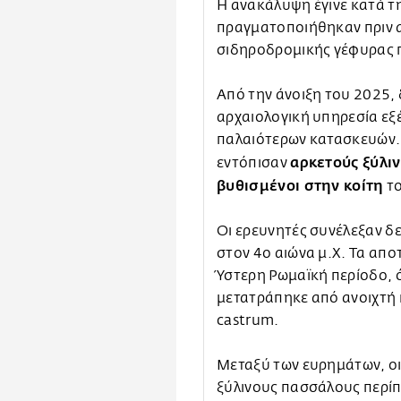
Η ανακάλυψη έγινε κατά τ
πραγματοποιήθηκαν πριν απ
σιδηροδρομικής γέφυρας π
Από την άνοιξη του 2025,
αρχαιολογική υπηρεσία εξέ
παλαιότερων κατασκευών.
αρκετούς ξύλι
εντόπισαν
βυθισμένοι στην κοίτη
το
Οι ερευνητές συνέλεξαν δε
στον 4ο αιώνα μ.Χ. Τα απ
Ύστερη Ρωμαϊκή περίοδο, 
μετατράπηκε από ανοιχτή
castrum.
Μεταξύ των ευρημάτων, οι
ξύλινους πασσάλους περίπ