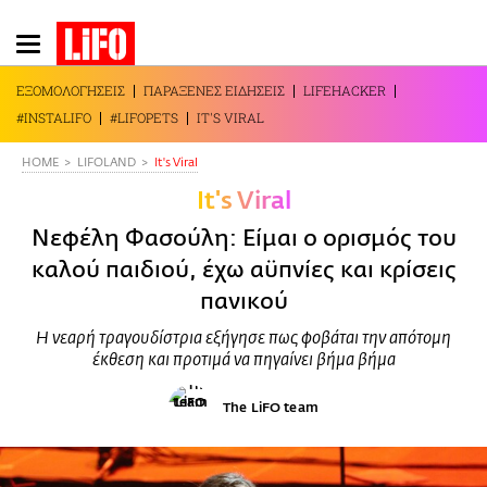
Παράκαμψη
προς
το
ΕΞΟΜΟΛΟΓΗΣΕΙΣ
ΠΑΡΑΞΕΝΕΣ ΕΙΔΗΣΕΙΣ
LIFEHACKER
κυρίως
#INSTALIFO
#LIFOPETS
IT'S VIRAL
περιεχόμενο
HOME
LIFOLAND
It's Viral
It's Viral
Νεφέλη Φασούλη: Είμαι ο ορισμός του
καλού παιδιού, έχω αϋπνίες και κρίσεις
πανικού
Η νεαρή τραγουδίστρια εξήγησε πως φοβάται την απότομη
έκθεση και προτιμά να πηγαίνει βήμα βήμα
The LiFO team