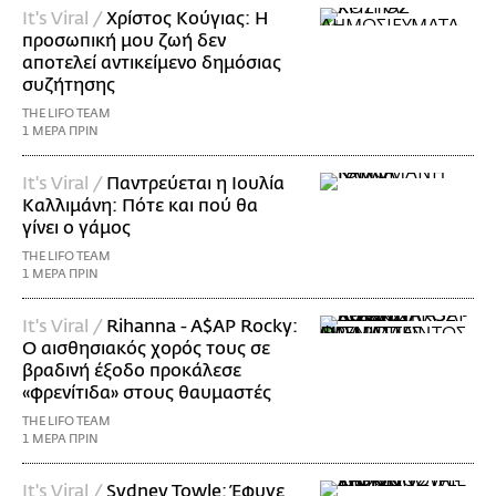
It's Viral /
Χρίστος Κούγιας: Η
προσωπική μου ζωή δεν
αποτελεί αντικείμενο δημόσιας
συζήτησης
THE LIFO TEAM
1 ΜΕΡΑ ΠΡΙΝ
It's Viral /
Παντρεύεται η Ιουλία
Καλλιμάνη: Πότε και πού θα
γίνει ο γάμος
THE LIFO TEAM
1 ΜΕΡΑ ΠΡΙΝ
It's Viral /
Rihanna - A$AP Rocky:
Ο αισθησιακός χορός τους σε
βραδινή έξοδο προκάλεσε
«φρενίτιδα» στους θαυμαστές
THE LIFO TEAM
1 ΜΕΡΑ ΠΡΙΝ
It's Viral /
Sydney Towle: Έφυγε