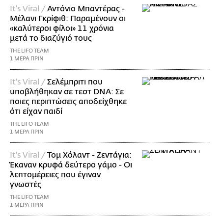
It's Viral /
Αντόνιο Μπαντέρας -
Μέλανι Γκρίφιθ: Παραμένουν οι
«καλύτεροι φίλοι» 11 χρόνια
μετά το διαζύγιό τους
THE LIFO TEAM
1 ΜΕΡΑ ΠΡΙΝ
It's Viral /
Σελέμπριτι που
υποβλήθηκαν σε τεστ DNA: Σε
ποιες περιπτώσεις αποδείχθηκε
ότι είχαν παιδί
THE LIFO TEAM
1 ΜΕΡΑ ΠΡΙΝ
It's Viral /
Τομ Χόλαντ - Ζεντάγια:
Έκαναν κρυφά δεύτερο γάμο - Οι
λεπτομέρειες που έγιναν
γνωστές
THE LIFO TEAM
1 ΜΕΡΑ ΠΡΙΝ