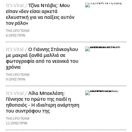
It's Viral /
Τζίνα Ντέιβις: Μου
είπαν «δεν είσαι αρκετά
ελκυστική για να παίξεις αυτόν
τον ρόλο»
THE LIFO TEAM
6 ΩΡΕΣ ΠΡΙΝ
It's Viral /
Ο Γιάννης Στάνκογλου
με μακριά ξανθά μαλλιά σε
φωτογραφία από τα νεανικά του
χρόνια
THE LIFO TEAM
9 ΩΡΕΣ ΠΡΙΝ
It's Viral /
Λίλα Μπακλέση:
Γέννησε το πρώτο της παιδί η
ηθοποιός - Η ιδιαίτερη ανάρτηση
του συντρόφου της
THE LIFO TEAM
11 ΩΡΕΣ ΠΡΙΝ