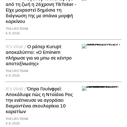
από τη ζωή η 26χρονη TikToker -
Είχε μοιραστεί δημόσια τη
διάγνωση της με σπάνια μορφή
καρκίνου
THE LIFO TEAM
6.8.2026
It's Viral /
Ο ράπερ Kurupt
αποκαλύπτει: «Ο Eminem
πλήρωσε για να μπω σε κέντρο
αποτοξίνωσης»
THE LIFO TEAM
6.8.2026
It's Viral /
Όπρα Γουίνφρεϊ:
Αποκάλυψε πώς η Νταϊάνα Ρος
την ενέπνευσε να αγοράσει
διαμαντένια σκουλαρίκια 10
καρατίων
THE LIFO TEAM
6.8.2026