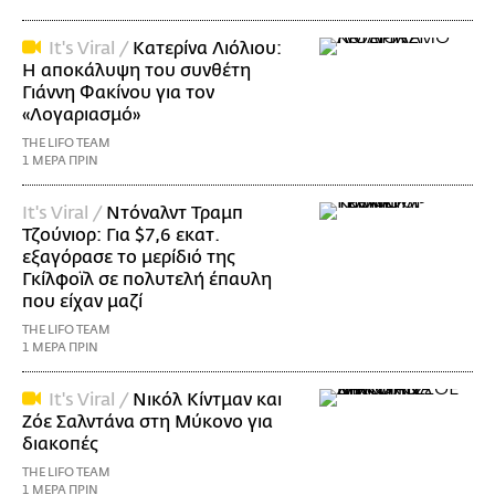
It's Viral /
Κατερίνα Λιόλιου:
Η αποκάλυψη του συνθέτη
Γιάννη Φακίνου για τον
«Λογαριασμό»
THE LIFO TEAM
1 ΜΕΡΑ ΠΡΙΝ
It's Viral /
Ντόναλντ Τραμπ
Τζούνιορ: Για $7,6 εκατ.
εξαγόρασε το μερίδιό της
Γκίλφοϊλ σε πολυτελή έπαυλη
που είχαν μαζί
THE LIFO TEAM
1 ΜΕΡΑ ΠΡΙΝ
It's Viral /
Νικόλ Κίντμαν και
Ζόε Σαλντάνα στη Μύκονο για
διακοπές
THE LIFO TEAM
1 ΜΕΡΑ ΠΡΙΝ