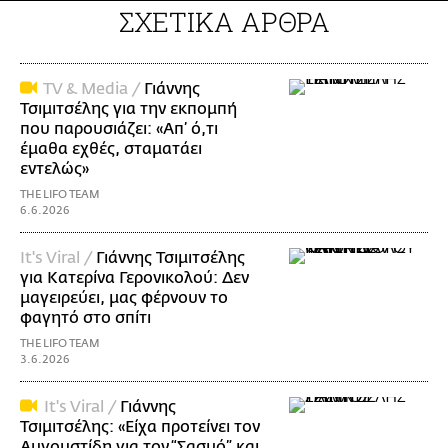
ΣΧΕΤΙΚΑ ΑΡΘΡΑ
TV & Media /
Γιάννης
Τσιμιτσέλης για την εκπομπή
που παρουσιάζει: «Απ’ ό,τι
έμαθα εχθές, σταματάει
εντελώς»
THE LIFO TEAM
6.6.2026
It's Viral /
Γιάννης Τσιμιτσέλης
για Κατερίνα Γερονικολού: Δεν
μαγειρεύει, μας φέρνουν το
φαγητό στο σπίτι
THE LIFO TEAM
3.6.2026
It's Viral /
Γιάννης
Τσιμιτσέλης: «Είχα προτείνει τον
Αυγουστίδη για τον “Σασμό” και