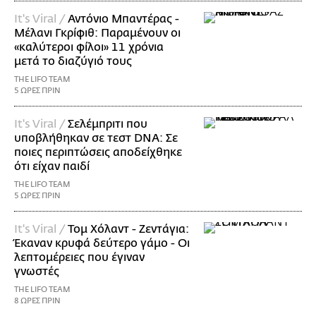
It's Viral /
Αντόνιο Μπαντέρας -
Μέλανι Γκρίφιθ: Παραμένουν οι
«καλύτεροι φίλοι» 11 χρόνια
μετά το διαζύγιό τους
THE LIFO TEAM
5 ΩΡΕΣ ΠΡΙΝ
It's Viral /
Σελέμπριτι που
υποβλήθηκαν σε τεστ DNA: Σε
ποιες περιπτώσεις αποδείχθηκε
ότι είχαν παιδί
THE LIFO TEAM
5 ΩΡΕΣ ΠΡΙΝ
It's Viral /
Τομ Χόλαντ - Ζεντάγια:
Έκαναν κρυφά δεύτερο γάμο - Οι
λεπτομέρειες που έγιναν
γνωστές
THE LIFO TEAM
8 ΩΡΕΣ ΠΡΙΝ