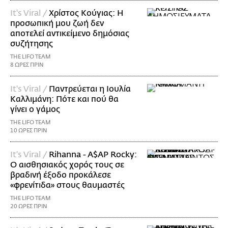
It's Viral /
Χρίστος Κούγιας: Η
προσωπική μου ζωή δεν
αποτελεί αντικείμενο δημόσιας
συζήτησης
THE LIFO TEAM
8 ΩΡΕΣ ΠΡΙΝ
It's Viral /
Παντρεύεται η Ιουλία
Καλλιμάνη: Πότε και πού θα
γίνει ο γάμος
THE LIFO TEAM
10 ΩΡΕΣ ΠΡΙΝ
It's Viral /
Rihanna - A$AP Rocky:
Ο αισθησιακός χορός τους σε
βραδινή έξοδο προκάλεσε
«φρενίτιδα» στους θαυμαστές
THE LIFO TEAM
20 ΩΡΕΣ ΠΡΙΝ