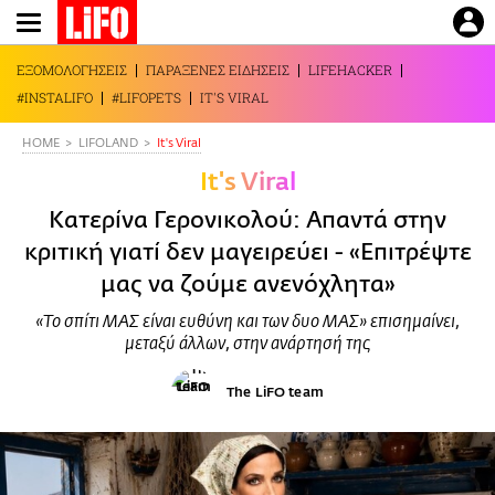
Παράκαμψη
προς
το
ΕΞΟΜΟΛΟΓΗΣΕΙΣ
ΠΑΡΑΞΕΝΕΣ ΕΙΔΗΣΕΙΣ
LIFEHACKER
κυρίως
#INSTALIFO
#LIFOPETS
IT'S VIRAL
περιεχόμενο
HOME
LIFOLAND
It's Viral
It's Viral
Κατερίνα Γερονικολού: Απαντά στην
κριτική γιατί δεν μαγειρεύει - «Επιτρέψτε
μας να ζούμε ανενόχλητα»
«Το σπίτι ΜΑΣ είναι ευθύνη και των δυο ΜΑΣ» επισημαίνει,
μεταξύ άλλων, στην ανάρτησή της
The LiFO team