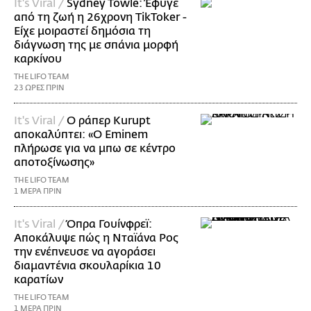
It's Viral /
Sydney Towle: Έφυγε
από τη ζωή η 26χρονη TikToker -
Είχε μοιραστεί δημόσια τη
διάγνωση της με σπάνια μορφή
καρκίνου
THE LIFO TEAM
23 ΩΡΕΣ ΠΡΙΝ
It's Viral /
Ο ράπερ Kurupt
αποκαλύπτει: «Ο Eminem
πλήρωσε για να μπω σε κέντρο
αποτοξίνωσης»
THE LIFO TEAM
1 ΜΕΡΑ ΠΡΙΝ
It's Viral /
Όπρα Γουίνφρεϊ:
Αποκάλυψε πώς η Νταϊάνα Ρος
την ενέπνευσε να αγοράσει
διαμαντένια σκουλαρίκια 10
καρατίων
THE LIFO TEAM
1 ΜΕΡΑ ΠΡΙΝ