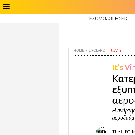
ΕΞΟΜΟΛΟΓΗΣΕΙΣ
Παράκαμψη
προς
το
κυρίως
HOME
LIFOLAND
It's Viral
περιεχόμενο
It's Vi
Κατε
εξυπ
αερο
Η ανάρτησ
αεροδρόμ
The LiFO 