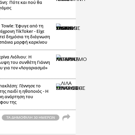
άνη: Πότε και πού θα
 γάμος
 Towle: Έφυγε από τη
6χρονη TikToker - Είχε
τεί δημόσια τη διάγνωση
 σπάνια μορφή καρκίνου
ρίνα Λιόλιου: Η
υψη του συνθέτη Γιάννη
υ για τον «Λογαριασμό»
πακλέση: Γέννησε το
ης παιδί η ηθοποιός - Η
ερη ανάρτηση του
φου της
ΤΑ ΔΗΜΟΦΙΛΗ 30 ΗΜΕΡΩΝ