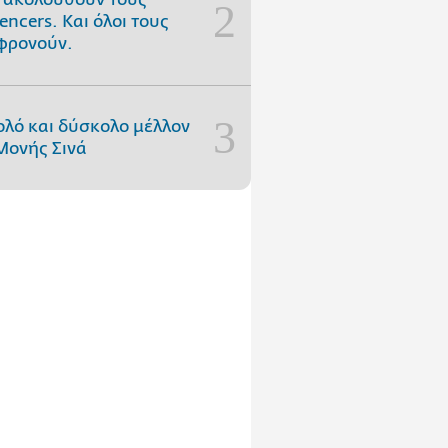
uencers. Και όλοι τους
φρονούν.
ολό και δύσκολο μέλλον
Μονής Σινά