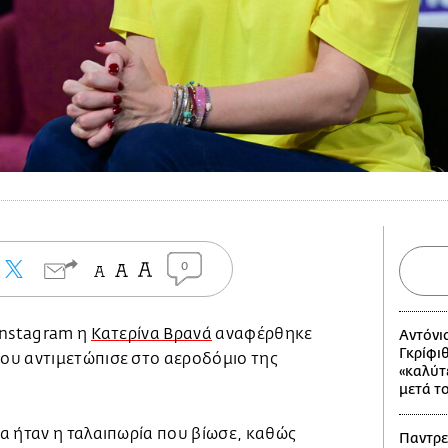
0
Instagram η
Κατερίνα Βρανά
αναφέρθηκε
Αντόνι
Γκρίφι
ου αντιμετώπισε στο αεροδόμιο της
«καλύτε
μετά τ
α ήταν η ταλαιπωρία που βίωσε, καθώς
Παντρε