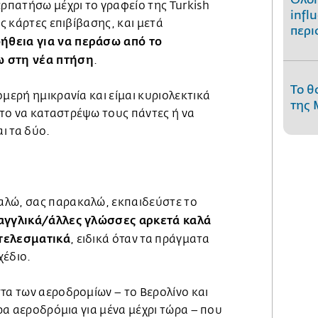
ερπατήσω μέχρι το γραφείο της Turkish
infl
ις κάρτες επιβίβασης, και μετά
περι
ήθεια για να περάσω από το
ω στη νέα πτήση
.
Το θ
ομερή ημικρανία και είμαι κυριολεκτικά
της 
το να καταστρέψω τους πάντες ή να
ι τα δύο.
αλώ, σας παρακαλώ, εκπαιδεύστε το
 αγγλικά/άλλες γλώσσες αρκετά καλά
οτελεσματικά
, ειδικά όταν τα πράγματα
χέδιο.
τα των αεροδρομίων – το Βερολίνο και
ερα αεροδρόμια για μένα μέχρι τώρα – που