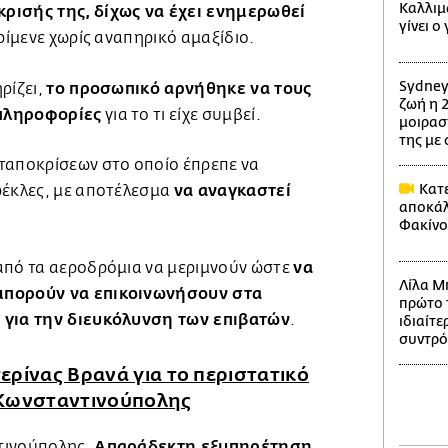
Καλλιμ
ρισής της, δίχως να έχει ενημερωθεί
γίνει ο
ρίμενε χωρίς αναπηρικό αμαξίδιο.
Sydney
το προσωπικό αρνήθηκε να τους
ρίζει,
ζωή η 2
πληροφορίες
για το τι είχε συμβεί.
μοιρασ
της με
ταποκρίσεων στο οποίο έπρεπε να
να αναγκαστεί
Κατε
ρέκλες, με αποτέλεσμα
αποκάλ
Φακίνο
να
από τα αεροδρόμια να μεριμνούν ώστε
Λίλα Μ
μπορούν να επικοινωνήσουν στα
πρώτο τ
 για την διευκόλυνση των επιβατών
.
ιδιαίτ
συντρό
ερίνας Βρανά για το περιστατικό
 Κωνσταντινούπολης
Απαράδεκτη εξυπηρέτηση
τινούπολης.