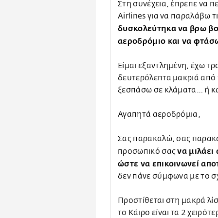
Στη συνέχεια, έπρεπε να π
Airlines για να παραλάβω τ
δυσκολεύτηκα να βρω βο
αεροδρόμιο και να φτάσ
Είμαι εξαντλημένη, έχω τρ
δευτερόλεπτα μακριά από 
ξεσπάσω σε κλάματα… ή κα
Αγαπητά αεροδρόμια,
Σας παρακαλώ, σας παρακ
να μιλάει
προσωπικό σας
ώστε να επικοινωνεί απ
δεν πάνε σύμφωνα με το σ
Προστίθεται στη μακρά λίσ
το Κάιρο είναι τα 2 χειρότ