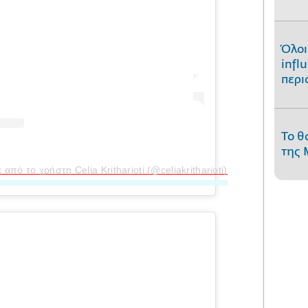
Όλοι
infl
περι
Το θ
της 
πό το χρήστη Celia Kritharioti (@celiakritharioti)