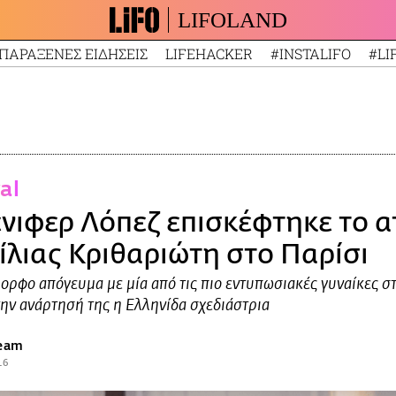
LIFOLAND
ΠΑΡΑΞΕΝΕΣ ΕΙΔΗΣΕΙΣ
LIFEHACKER
#INSTALIFO
#LI
ral
ένιφερ Λόπεζ επισκέφτηκε το α
Σίλιας Κριθαριώτη στο Παρίσι
μορφο απόγευμα με μία από τις πιο εντυπωσιακές γυναίκες σ
ην ανάρτησή της η Ελληνίδα σχεδιάστρια
team
16