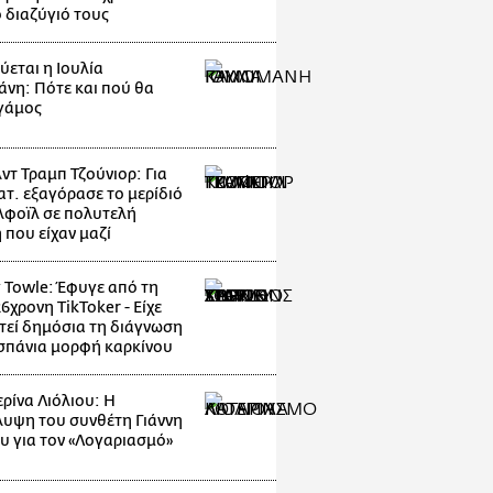
ο διαζύγιό τους
ύεται η Ιουλία
άνη: Πότε και πού θα
 γάμος
ντ Τραμπ Τζούνιορ: Για
ατ. εξαγόρασε το μερίδιό
ίλφοϊλ σε πολυτελή
 που είχαν μαζί
 Towle: Έφυγε από τη
6χρονη TikToker - Είχε
τεί δημόσια τη διάγνωση
 σπάνια μορφή καρκίνου
ρίνα Λιόλιου: Η
υψη του συνθέτη Γιάννη
υ για τον «Λογαριασμό»