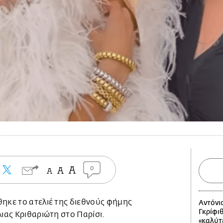
0
ηκε το ατελιέ της διεθνούς φήμης
Αντόνι
Γκρίφι
λιας Κριθαριώτη στο Παρίσι.
«καλύτε