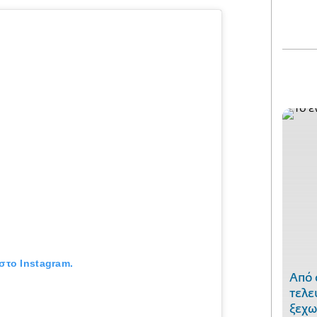
στο Instagram.
Από 
τελε
ξεχω