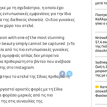
μετά τ
ε με τη σχεδιάστρια, η οποία έχει
 εντυπωσιακές εμφανίσεις για την ίδια
Παντρε
Καλλιμ
α της διεθνούς showbiz. Οι δύο γυναίκες
γίνει ο
ν χώρο του ατελιέ.
noon with one of the most stunning
Ντόναλ
$7,6 εκ
 beauty simply cannot be captured. («Το
της Γκ
α από τις πιο εντυπωσιακές γυναίκες
έπαυλη
 ομορφιάς απλώς δεν μπορεί να
ια Κριθαριώτη στο βίντεο που ανέβασε
Sydney
ζωή η 2
της στο Instagram.
μοιρασ
της με
Κατε
εργαστεί αρκετές φορές με τη Σίλια
αποκάλ
 φορέσει μερικές από τις πιο
Φακίνο
της στις συναυλίες της.