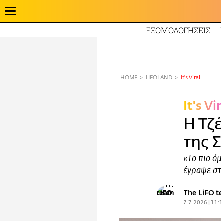
ΕΞΟΜΟΛΟΓΗΣΕΙΣ
Παράκαμψη
προς
το
κυρίως
HOME
LIFOLAND
It's Viral
περιεχόμενο
It's Vi
Η Τζ
της 
«Το πιο ό
έγραψε στ
The LiFO 
7.7.2026 | 11: