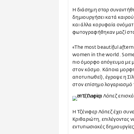
Η διάσημη σταρ συναντήθηκ
δημιουργήσει κατά καιρούς
και άλλα κορυφαία ονόματ
φωτογραφήθηκαν μαζί στο
«The most beautiful after
women in the world. Some
πιο όμορφο απόγευμα με μί
στον κόσμο. Κάποια μορφή
αποτυπωθεί), έγραψε η Σίλ
στον επίσημο λογαριασμό 
Η Τζένιφερ Λόπεζ έχει συν
Κριθαριώτη, επιλέγοντας να
εντυπωσιακές δημιουργίες 