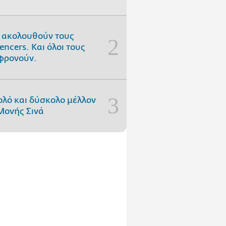
 ακολουθούν τους
uencers. Και όλοι τους
φρονούν.
ολό και δύσκολο μέλλον
Μονής Σινά