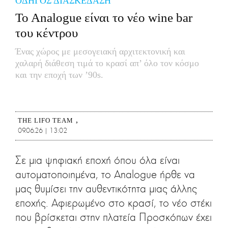
ΟΔΗΓΟΣ ΔΙΑΣΚΕΔΑΣΗ
CITY GUIDE
To Analogue είναι το νέο wine bar
ΑΜΠΑ
του κέντρου
PRINT
Ένας χώρος με μεσογειακή αρχιτεκτονική και
χαλαρή διάθεση τιμά το κρασί απ’ όλο τον κόσμο
και την εποχή των ’90s.
THE LIFO TEAM
09.06.26 | 13:02
Σε μια ψηφιακή εποχή όπου όλα είναι
αυτοματοποιημένα, το Analogue ήρθε να
μας θυμίσει την αυθεντικότητα μιας άλλης
εποχής. Αφιερωμένο στο κρασί, το νέο στέκι
που βρίσκεται στην πλατεία Προσκόπων έχει