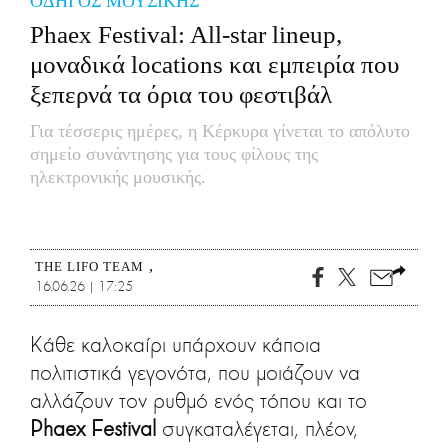
ΟΔΗΓΟΣ ΜΟΥΣΙΚΗΣ
CITY GUIDE
Phaex Festival: All-star lineup,
ΑΜΠΑ
μοναδικά locations και εμπειρία που
PRINT
ξεπερνά τα όρια του φεστιβάλ
Για τέσσερις ημέρες, η Κέρκυρα γίνεται το απόλυτο
σημείο συνάντησης για τους φίλους της
ηλεκτρονικής μουσικής.
THE LIFO TEAM
16.06.26 | 17:25
Κάθε καλοκαίρι υπάρχουν κάποια
πολιτιστικά γεγονότα, που μοιάζουν να
αλλάζουν τον ρυθμό ενός τόπου και το
Phaex Festival
συγκαταλέγεται, πλέον,