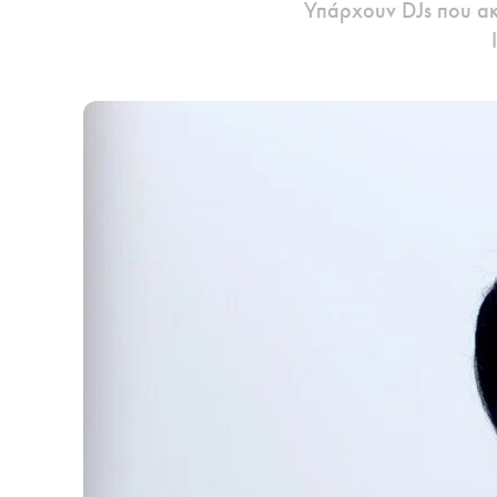
Υπάρχουν DJs που ακο