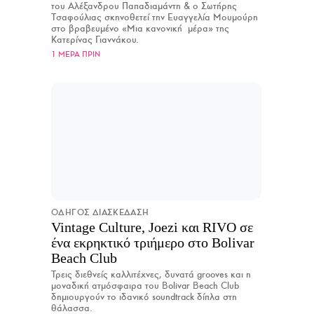
του Αλέξανδρου Παπαδιαμάντη & ο Σωτήρης
Τσαφούλιας σκηνοθετεί την Ευαγγελία Μουμούρη
στο βραβευμένο «Μια κανονική μέρα» της
Κατερίνας Γιαννάκου.
1 ΜΕΡΑ ΠΡΙΝ
ΟΔΗΓΟΣ ΔΙΑΣΚΕΔΑΣΗ
Vintage Culture, Joezi και RIVO σε
ένα εκρηκτικό τριήμερο στο Bolivar
Beach Club
Τρεις διεθνείς καλλιτέχνες, δυνατά grooves και η
μοναδική ατμόσφαιρα του Bolivar Beach Club
δημιουργούν το ιδανικό soundtrack δίπλα στη
θάλασσα.