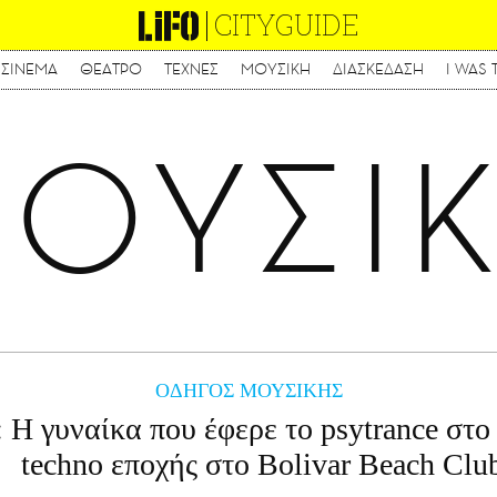
CITYGUIDE
ΣΙΝΕΜΑ
ΘΕΑΤΡΟ
ΤΕΧΝΕΣ
ΜΟΥΣΙΚΗ
ΔΙΑΣΚΕΔΑΣΗ
I WAS 
Παράκαμψη
προς
το
ΟΥΣΙ
κυρίως
περιεχόμενο
ΟΔΗΓΟΣ ΜΟΥΣΙΚΗΣ
: Η γυναίκα που έφερε το psytrance στο
techno εποχής στο Bolivar Beach Clu