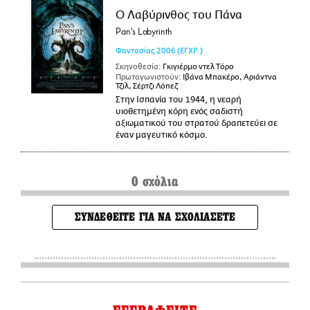
Ο Λαβύρινθος του Πάνα
Pan's Labyrinth
Φαντασίας
2006
(ΕΓΧΡ.)
Σκηνοθεσία:
Γκιγιέρμο ντελ Τόρο
Πρωταγωνιστούν:
Ιβάνα Μπακέρο, Αριάντνα
Τζιλ, Σέρτζι Λόπεζ
Στην Ισπανία του 1944, η νεαρή
υιοθετημένη κόρη ενός σαδιστή
αξιωματικού του στρατού δραπετεύει σε
έναν μαγευτικό κόσμο.
0 σχόλια
ΣΥΝΔΕΘΕΙΤΕ ΓΙΑ ΝΑ ΣΧΟΛΙΑΣΕΤΕ