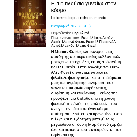
Η πιο πλούσια γυναίκα στον
κόσμο
La femme la plus riche du monde
Βιογραφική
2025
(ΕΓΧΡ.)
Σκηνοθεσία:
Τιερί Κλιφά
Πρωταγωνιστούν:
Ιζαμπέλ Ιπέρ, Λοράν
Λαφίτ, Μαρινά Φουά, Ραφαέλ Περσονάζ,
Αντρέ Μαρκόν, Ματιέ Ντεμί
Η Μαριάν Φαρέρ, κληρονόμος μιας
αμύθητης αυτοκρατορίας καλλυντικών,
μοιάζει να τα έχει όλα, εκτός από αγάπη
και ελευθερία. Όταν γνωρίζει τον Πιερ-
Αλέν Φαντέν, έναν εκκεντρικό και
φιλόδοξο φωτογράφο, κατά τη διάρκεια
μιας φωτογράφισης, ανάμεσά τους
γεννιέται μια φιλία απρόβλεπτη,
αμφίσημη και επικίνδυνη. Εκείνος της
προσφέρει μια διέξοδο από τη χρυσή
φυλακή της ζωής της, ενώ εκείνη του
ανοίγει την πόρτα σε έναν κόσμο
αμύθητου πλούτου και προνομίων. Όσο
η έλξη και η εξάρτηση μεταξύ τους
μεγαλώνουν, τόσο η Μαριάν τού χαρίζει
όλο και περισσότερα, εκνευρίζοντας τον
περίγυρό της.