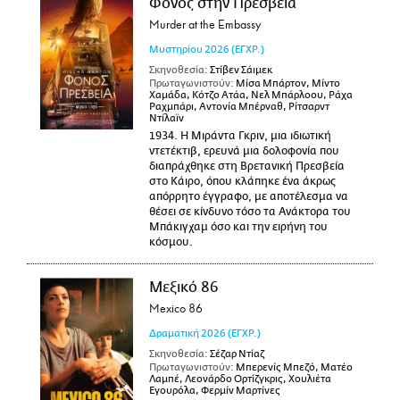
Φόνος στην Πρεσβεία
Murder at the Embassy
Μυστηρίου
2026
(ΕΓΧΡ.)
Σκηνοθεσία:
Στίβεν Σάιμεκ
Πρωταγωνιστούν:
Μίσα Μπάρτον, Μίντο
Χαμάδα, Κότζο Ατάα, Νελ Μπάρλοου, Ράχα
Ραχμπάρι, Αντονία Μπέρναθ, Ρίτσαρντ
Ντίλαϊν
1934. Η Μιράντα Γκριν, μια ιδιωτική
ντετέκτιβ, ερευνά μια δολοφονία που
διαπράχθηκε στη Βρετανική Πρεσβεία
στο Κάιρο, όπου κλάπηκε ένα άκρως
απόρρητο έγγραφο, με αποτέλεσμα να
θέσει σε κίνδυνο τόσο τα Ανάκτορα του
Μπάκιγχαμ όσο και την ειρήνη του
κόσμου.
Μεξικό 86
Mexico 86
Δραματική
2026
(ΕΓΧΡ.)
Σκηνοθεσία:
Σέζαρ Ντίαζ
Πρωταγωνιστούν:
Μπερενίς Μπεζό, Ματέο
Λαμπέ, Λεονάρδο Ορτίζγκρις, Χουλιέτα
Εγουρόλα, Φερμίν Μαρτίνες