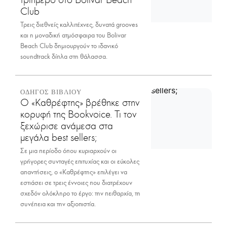
Club
Τρεις διεθνείς καλλιτέχνες, δυνατά grooves
και η μοναδική ατμόσφαιρα του Bolivar
Beach Club δημιουργούν το ιδανικό
soundtrack δίπλα στη θάλασσα.
ΟΔΗΓΟΣ ΒΙΒΛΙΟΥ
Ο «Καθρέφτης» βρέθηκε στην
κορυφή της Bookvoice. Τι τον
ξεχώρισε ανάμεσα στα
μεγάλα best sellers;
Σε μια περίοδο όπου κυριαρχούν οι
γρήγορες συνταγές επιτυχίας και οι εύκολες
απαντήσεις, ο «Καθρέφτης» επιλέγει να
εστιάσει σε τρεις έννοιες που διατρέχουν
σχεδόν ολόκληρο το έργο: την πειθαρχία, τη
συνέπεια και την αξιοπιστία.