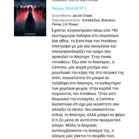
Τρόμου
2026
(ΕΓΧΡ.)
Σκηνοθεσία:
Jacob Chase
Πρωταγωνιστούν:
Amelia Eve, Brandon
Perea, Lin Shaye
Έχοντας συγκεντρώσει πάνω από 740
εκατομμύρια δολάρια στο παγκόσμιο
box office, το franchise του Insidious
επιστρέφει με μία νέα οικογένεια και
επαναπροσδιορίζει τον τρόμο που
προκαλεί το Απώτερο. Στην ταινία
«Insidious: Έξω από το Απώτερο», η
Gemma, μία νεαρή μητέρα που
μεγαλώνει την κόρη της στο πατρικό της
σπίτι, ανακαλύπτει ότι μπορεί να
ταξιδέψει στο Απώτερο, το καθαρτήριο
των χαμένων ψυχών, στην καρδιά του
σύμπαντος του Insidious. Όταν κάτι
δαιμονικό την κυνηγάει, η Gemma
διαπιστώνει ότι έχει μία ικανότητα που
αλλάζει τα πάντα: δεν επισκέπτεται
απλώς το Απώτερο, αλλά μπορεί να φέρει
ό,τι ζει μέσα σε αυτό στον πραγματικό
κόσμο. Μόλις οι δαίμονες
αντιλαμβάνονται τη δύναμή της, ο
κόσμος μας γίνεται το παιχνίδι τους.