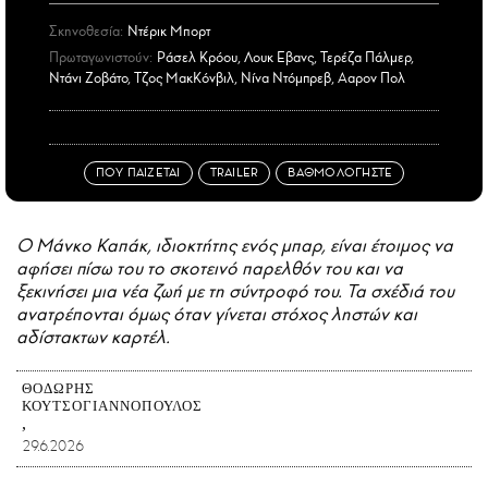
Σκηνοθεσία:
Ντέρικ Μπορτ
Πρωταγωνιστούν:
Ράσελ Κρόου, Λουκ Εβανς, Τερέζα Πάλμερ,
Ντάνι Ζοβάτο, Τζος ΜακΚόνβιλ, Νίνα Ντόμπρεβ, Ααρον Πολ
ΠΟΥ ΠΑΙΖΕΤΑΙ
TRAILER
ΒΑΘΜΟΛΟΓΗΣΤΕ
Ο Μάνκο Καπάκ, ιδιοκτήτης ενός μπαρ, είναι έτοιμος να
αφήσει πίσω του το σκοτεινό παρελθόν του και να
ξεκινήσει μια νέα ζωή με τη σύντροφό του. Τα σχέδιά του
ανατρέπονται όμως όταν γίνεται στόχος ληστών και
αδίστακτων καρτέλ.
ΘΟΔΩΡΉΣ
ΚΟΥΤΣΟΓΙΑΝΝΌΠΟΥΛΟΣ
29.6.2026