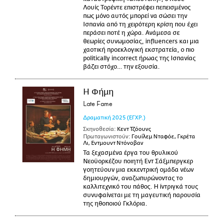
Λουίς Τορέντε επιστρέφει πεπεισμένος
πως μόνο αυτός μπορεί να σώσει την
Ισπανία από τη χειρότερη κρίση που έχει
περάσει ποτέ η χώρα. Ανάμεσα σε
θεωρίες συνωμοσίας, influencers και μια
χαοτική προεκλογική εκστρατεία, ο πιο
politically incorrect ήρωας της Ισπανίας
βάζει στόχο… την εξουσία.
Η Φήμη
Late Fame
Δραματική
2025
(ΕΓΧΡ.)
Σκηνοθεσία:
Κεντ Τζόουνς
Πρωταγωνιστούν:
Γουίλεμ Νταφόε, Γκρέτα
Λι, Εντμουντ Ντόνοβαν
Τα ξεχασμένα έργα του θρυλικού
Νεοϋορκέζου ποιητή Εντ Σάξμπεργκερ
γοητεύουν μια εκκεντρική ομάδα νέων
δημιουργών, αναζωπυρώνοντας το
καλλιτεχνικό του πάθος. Η ίντριγκά τους
συνυφαίνεται με τη μαγευτική παρουσία
της ηθοποιού Γκλόρια.