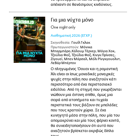
απέναντι σε θανάσιμους κινδύνους.
Για μια νύχτα μόνο
One night only
Αισθηματική
2026
(ΕΓΧΡ.)
Σκηνοθεσία:
Γουίλ Γκλακ
Πρωταγωνιστούν:
Μόνικα
Μπαρμπάρο,Κάλουμ Τέρνερ, Μάγια Χοκ,
Τζούλια Φοξ, Τζούλια Φοξ, Κινγκ Πρίνσες,
Ζίγουεϊ, Μπεν Μάρσαλ, Μόλι Ρίνγκγουολντ,
ΛεΒάρ Μπέρτον
Ο πληγωμένος Όουεν και η ρομαντική
Άλι είναι οι ίσως μοναδικές μοναχικές
ψυχές στην πόλη που αναζητούν κάτι
περισσότερο από ένα περιστασιακό
ειδύλλιο. Από τη στιγμή που γνωρίζονται
νιώθουν μια έντονη σπίθα, όμως μια
σειρά από ατοπήματα και τυχαία
περιστατικά τους βάζουν σε μπελάδες
που τους κρατούν χώρια. Σε ένα
κυνηγητό μέσα στην πόλη, που μία του
απομακρύνει και μία τους φέρνει κοντά,
θα συνειδητοποιήσουν ότι αυτό που
αναζητούν βρίσκεται ακριβώς δίπλα