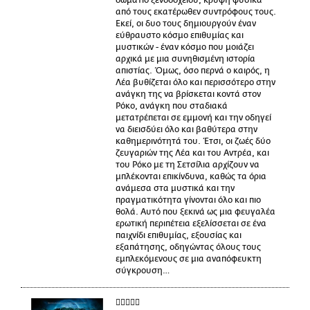
δωμάτιο ξενοδοχείου, κρυφή φυσικά
από τους εκατέρωθεν συντρόφους τους.
Εκεί, οι δυο τους δημιουργούν έναν
εύθραυστο κόσμο επιθυμίας και
μυστικών - έναν κόσμο που μοιάζει
αρχικά με μια συνηθισμένη ιστορία
απιστίας. Όμως, όσο περνά ο καιρός, η
Λέα βυθίζεται όλο και περισσότερο στην
ανάγκη της να βρίσκεται κοντά στον
Ρόκο, ανάγκη που σταδιακά
μετατρέπεται σε εμμονή και την οδηγεί
να διεισδύει όλο και βαθύτερα στην
καθημερινότητά του. Έτσι, οι ζωές δύο
ζευγαριών της Λέα και του Αντρέα, και
του Ρόκο με τη Σετσίλια αρχίζουν να
μπλέκονται επικίνδυνα, καθώς τα όρια
ανάμεσα στα μυστικά και την
πραγματικότητα γίνονται όλο και πιο
θολά. Αυτό που ξεκινά ως μια φευγαλέα
ερωτική περιπέτεια εξελίσσεται σε ένα
παιχνίδι επιθυμίας, εξουσίας και
εξαπάτησης, οδηγώντας όλους τους
εμπλεκόμενους σε μια αναπόφευκτη
σύγκρουση…