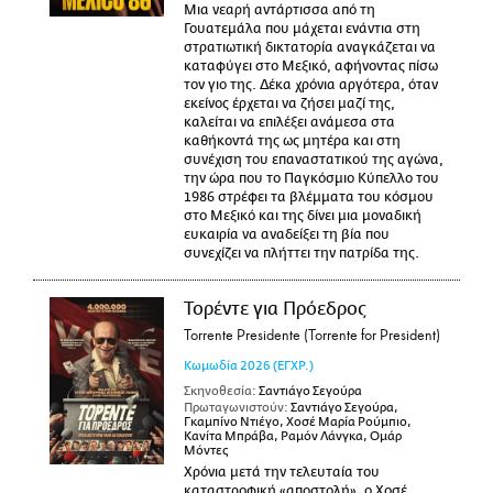
Μια νεαρή αντάρτισσα από τη
Γουατεμάλα που μάχεται ενάντια στη
στρατιωτική δικτατορία αναγκάζεται να
καταφύγει στο Μεξικό, αφήνοντας πίσω
τον γιο της. Δέκα χρόνια αργότερα, όταν
εκείνος έρχεται να ζήσει μαζί της,
καλείται να επιλέξει ανάμεσα στα
καθήκοντά της ως μητέρα και στη
συνέχιση του επαναστατικού της αγώνα,
την ώρα που το Παγκόσμιο Κύπελλο του
1986 στρέφει τα βλέμματα του κόσμου
στο Μεξικό και της δίνει μια μοναδική
ευκαιρία να αναδείξει τη βία που
συνεχίζει να πλήττει την πατρίδα της.
Τορέντε για Πρόεδρος
Torrente Presidente (Torrente for President)
Κωμωδία
2026
(ΕΓΧΡ.)
Σκηνοθεσία:
Σαντιάγο Σεγούρα
Πρωταγωνιστούν:
Σαντιάγο Σεγούρα,
Γκαμπίνο Ντιέγο, Χοσέ Μαρία Ρούμπιο,
Κανίτα Μπράβα, Ραμόν Λάνγκα, Ομάρ
Μόντες
Χρόνια μετά την τελευταία του
καταστροφική «αποστολή», ο Χοσέ