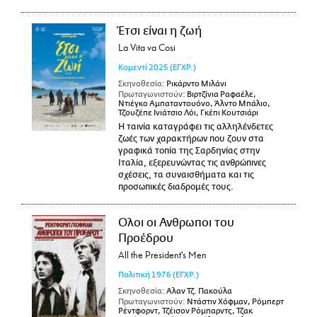
Έτσι είναι η ζωή
La Vita va Cosi
Κομεντί
2025
(ΕΓΧΡ.)
Σκηνοθεσία:
Ρικάρντο Μιλάνι
Πρωταγωνιστούν:
Βιρτζίνια Ραφαέλε,
Ντιέγκο Αμπαταντουόνο, Άλντο Μπάλιο,
Τζουζέπε Ινιάτσιο Λόι, Γκέπι Κουτσιάρι
Η ταινία καταγράφει τις αλληλένδετες
ζωές των χαρακτήρων που ζουν στα
γραφικά τοπία της Σαρδηνίας στην
Ιταλία, εξερευνώντας τις ανθρώπινες
σχέσεις, τα συναισθήματα και τις
προσωπικές διαδρομές τους.
Ολοι οι Ανθρωποι του
Προέδρου
All the President's Men
Πολιτική
1976
(ΕΓΧΡ.)
Σκηνοθεσία:
Αλαν Τζ. Πακούλα
Πρωταγωνιστούν:
Ντάστιν Χόφμαν, Ρόμπερτ
Ρέντφορντ, Τζέισον Ρόμπαρντς, Τζακ