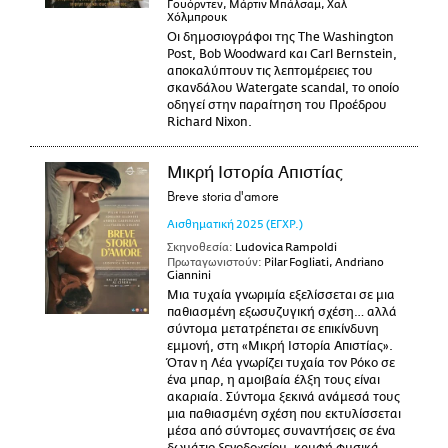
Γουόρντεν, Μάρτιν Μπάλσαμ, Χαλ
Χόλμπρουκ
Οι δημοσιογράφοι της The Washington
Post, Bob Woodward και Carl Bernstein,
αποκαλύπτουν τις λεπτομέρειες του
σκανδάλου Watergate scandal, το οποίο
οδηγεί στην παραίτηση του Προέδρου
Richard Nixon.
Μικρή Ιστορία Απιστίας
Breve storia d'amore
Αισθηματική
2025
(ΕΓΧΡ.)
Σκηνοθεσία:
Ludovica Rampoldi
Πρωταγωνιστούν:
Pilar Fogliati, Andriano
Giannini
Μια τυχαία γνωριμία εξελίσσεται σε μια
παθιασμένη εξωσυζυγική σχέση… αλλά
σύντομα μετατρέπεται σε επικίνδυνη
εμμονή, στη «Μικρή Ιστορία Απιστίας».
Όταν η Λέα γνωρίζει τυχαία τον Ρόκο σε
ένα μπαρ, η αμοιβαία έλξη τους είναι
ακαριαία. Σύντομα ξεκινά ανάμεσά τους
μια παθιασμένη σχέση που εκτυλίσσεται
μέσα από σύντομες συναντήσεις σε ένα