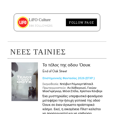
LiFO Culture
FOLLOW PAGE
58K FOLLOWERS
ΝΕΕΣ ΤΑΙΝΙΕΣ
Το τέλος της οδου Όουκ
End of Oak Street
Επιστημονικής Φαντασίας
2026
(ΕΓΧΡ.)
Σκηνοθεσία:
Ντέιβιντ Ρόμπερτ Μίτσελ
Πρωταγωνιστούν:
Αν Χάθαγουεϊ, Γιούαν
ΜακΓκρέγκορ, Μέισι Στέλα, Κρίστιαν Κόνβερι
Ένα μυστηριώδες υπερφυσικό φαινόμενο
μεταφέρει την ήσυχη γειτονιά της οδού
Όουκ σε έναν άγνωστο προϊστορικό
κόσμο. Εκεί, η οικογένεια Πλατ καλείται
να προσαρμοστεί και να επιβιώσει