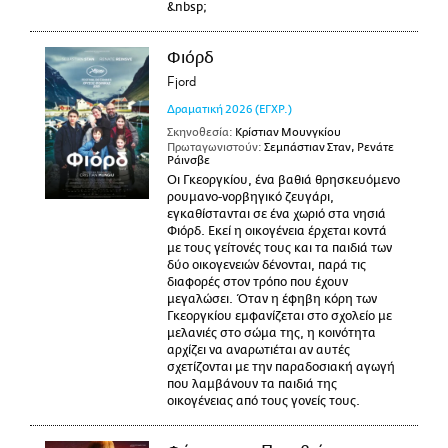
&nbsp;
Φιόρδ
Fjord
Δραματική
2026
(ΕΓΧΡ.)
Σκηνοθεσία:
Κρίστιαν Μουνγκίου
Πρωταγωνιστούν:
Σεμπάστιαν Σταν, Ρενάτε
Ράινσβε
Οι Γκεοργκίου, ένα βαθιά θρησκευόμενο
ρουμανο-νορβηγικό ζευγάρι,
εγκαθίστανται σε ένα χωριό στα νησιά
Φιόρδ. Εκεί η οικογένεια έρχεται κοντά
με τους γείτονές τους και τα παιδιά των
δύο οικογενειών δένονται, παρά τις
διαφορές στον τρόπο που έχουν
μεγαλώσει. Όταν η έφηβη κόρη των
Γκεοργκίου εμφανίζεται στο σχολείο με
μελανιές στο σώμα της, η κοινότητα
αρχίζει να αναρωτιέται αν αυτές
σχετίζονται με την παραδοσιακή αγωγή
που λαμβάνουν τα παιδιά της
οικογένειας από τους γονείς τους.