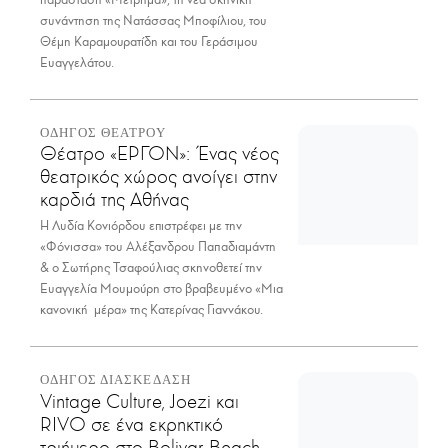
συνάντηση της Νατάσσας Μποφίλιου, του
Θέμη Καραμουρατίδη και του Γεράσιμου
Ευαγγελάτου.
ΟΔΗΓΟΣ ΘΕΑΤΡΟΥ
Θέατρο «ΕΡΓΟΝ»: Ένας νέος
θεατρικός χώρος ανοίγει στην
καρδιά της Αθήνας
Η Λυδία Κονιόρδου επιστρέφει με την
«Φόνισσα» του Αλέξανδρου Παπαδιαμάντη
& ο Σωτήρης Τσαφούλιας σκηνοθετεί την
Ευαγγελία Μουμούρη στο βραβευμένο «Μια
κανονική μέρα» της Κατερίνας Γιαννάκου.
ΟΔΗΓΟΣ ΔΙΑΣΚΕΔΑΣΗ
Vintage Culture, Joezi και
RIVO σε ένα εκρηκτικό
τριήμερο στο Bolivar Beach