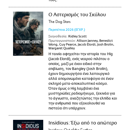
τους.
Ο Αστερισμός του Σκύλου
The Dog Stars
Περιπέτεια
2026
(ΕΓΧΡ.)
Σκηνοθεσία:
Ridley Scott
Πρωταγωνιστούν:
Allison Janney, Benedict
Wong, Guy Pearce, Jacob Elordi, Josh Brolin,
Margaret Qualley
Η ταινία αφηγείται την ιστορία του Hig
(Jacob Elordi), ενός νεαρού πιλότου ο
οποίος, μαζί με έναν ειδικό στην
επιβίωση, τον Bangley (Josh Brolin),
έχουν δημιουργήσει ένα λειτουργικό
αλλά απομονωμένο καταφύγιο σε έναν
σκληρό μετα-αποκαλυπτικό κόσμο.
Όταν όμως ο Hig λαμβάνει ένα
μυστηριώδες ραδιομήνυμα, ξεκινάει για
το άγνωστο, αναζητώντας την ελπίδα και
την ανθρωπιά που εξακολουθεί να
πιστεύει ότι υπάρχουν.
Insidious: Έξω από το απώτερο
Insidious: Out of the Further