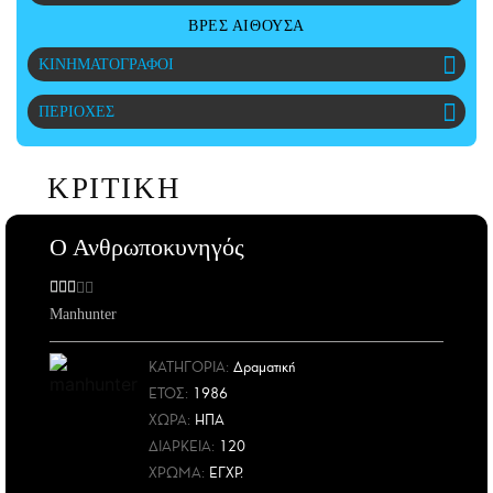
CITY GUIDE
ΒΡΕΣ ΑΙΘΟΥΣΑ
ΑΜΠΑ
ΚΙΝΗΜΑΤΟΓΡΑΦΟΙ
PRINT
ΠΕΡΙΟΧΕΣ
ΚΡΙΤΙΚΗ
Ο Ανθρωποκυνηγός
Manhunter
ΚΑΤΗΓΟΡΙΑ:
Δραματική
ΕΤΟΣ
:
1986
ΧΩΡΑ
:
ΗΠΑ
ΔΙΑΡΚΕΙΑ:
120
ΧΡΩΜΑ:
ΕΓΧΡ.