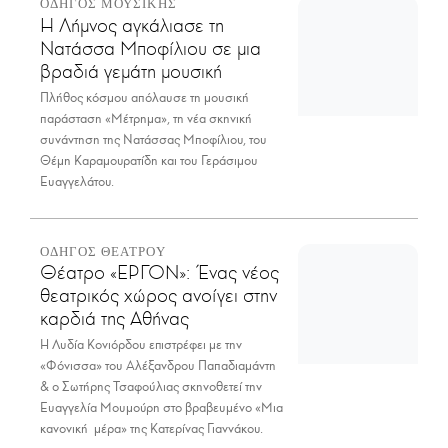
ΟΔΗΓΟΣ ΜΟΥΣΙΚΗΣ
Η Λήμνος αγκάλιασε τη
Νατάσσα Μποφίλιου σε μια
βραδιά γεμάτη μουσική
Πλήθος κόσμου απόλαυσε τη μουσική
παράσταση «Μέτρημα», τη νέα σκηνική
συνάντηση της Νατάσσας Μποφίλιου, του
Θέμη Καραμουρατίδη και του Γεράσιμου
Ευαγγελάτου.
ΟΔΗΓΟΣ ΘΕΑΤΡΟΥ
Θέατρο «ΕΡΓΟΝ»: Ένας νέος
θεατρικός χώρος ανοίγει στην
καρδιά της Αθήνας
Η Λυδία Κονιόρδου επιστρέφει με την
«Φόνισσα» του Αλέξανδρου Παπαδιαμάντη
& ο Σωτήρης Τσαφούλιας σκηνοθετεί την
Ευαγγελία Μουμούρη στο βραβευμένο «Μια
κανονική μέρα» της Κατερίνας Γιαννάκου.