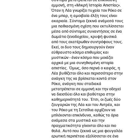
σύντομα μετατρέπεται σε επικίνδυνη
εμμονή, στη «Μικρή Ιστορία Απιστίας».
Όταν η Λέα γνωρίζει τυχαία τον Ρόκο σε
ένα μπαρ, η αμοιβαία έλξη τους είναι
ακαριαία. Σύντομα ξεκινά ανάμεσά τους
μια παθιασμένη σχέση που εκτυλίσσεται
μέσα από σύντομες συναντήσεις σε ένα
δωμάτιο ξενοδοχείου, κρυφή φυσικά
από τους εκατέρωθεν συντρόφους τους.
Εκεί, οι δυο τους δημιουργούν έναν
εύθραυστο κόσμο επιθυμίας και
μυστικών - έναν κόσμο που μοιάζει
αρχικά με μια συνηθισμένη ιστορία
απιστίας. Όμως, όσο περνά ο καιρός, η
Λέα βυθίζεται όλο και περισσότερο στην
ανάγκη της να βρίσκεται κοντά στον
Ρόκο, ανάγκη που σταδιακά
μετατρέπεται σε εμμονή και την οδηγεί
να διεισδύει όλο και βαθύτερα στην
καθημερινότητά του. Έτσι, οι ζωές δύο
ζευγαριών της Λέα και του Αντρέα, και
του Ρόκο με τη Σετσίλια αρχίζουν να
μπλέκονται επικίνδυνα, καθώς τα όρια
ανάμεσα στα μυστικά και την
πραγματικότητα γίνονται όλο και πιο
θολά. Αυτό που ξεκινά ως μια φευγαλέα
ερωτική περιπέτεια εξελίσσεται σε ένα