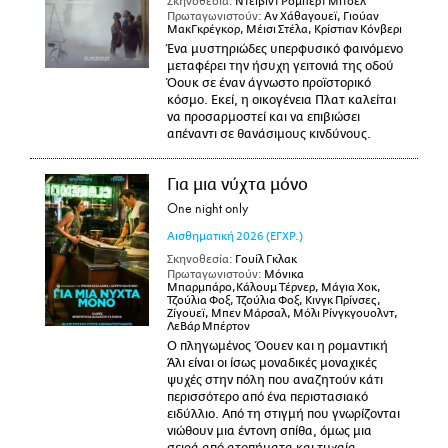
Σκηνοθεσία:
Ντέιβιντ Ρόμπερτ Μίτσελ
Πρωταγωνιστούν:
Αν Χάθαγουεϊ, Γιούαν
ΜακΓκρέγκορ, Μέισι Στέλα, Κρίστιαν Κόνβερι
Ένα μυστηριώδες υπερφυσικό φαινόμενο
μεταφέρει την ήσυχη γειτονιά της οδού
Όουκ σε έναν άγνωστο προϊστορικό
κόσμο. Εκεί, η οικογένεια Πλατ καλείται
να προσαρμοστεί και να επιβιώσει
απέναντι σε θανάσιμους κινδύνους.
Για μια νύχτα μόνο
One night only
Αισθηματική
2026
(ΕΓΧΡ.)
Σκηνοθεσία:
Γουίλ Γκλακ
Πρωταγωνιστούν:
Μόνικα
Μπαρμπάρο,Κάλουμ Τέρνερ, Μάγια Χοκ,
Τζούλια Φοξ, Τζούλια Φοξ, Κινγκ Πρίνσες,
Ζίγουεϊ, Μπεν Μάρσαλ, Μόλι Ρίνγκγουολντ,
ΛεΒάρ Μπέρτον
Ο πληγωμένος Όουεν και η ρομαντική
Άλι είναι οι ίσως μοναδικές μοναχικές
ψυχές στην πόλη που αναζητούν κάτι
περισσότερο από ένα περιστασιακό
ειδύλλιο. Από τη στιγμή που γνωρίζονται
νιώθουν μια έντονη σπίθα, όμως μια