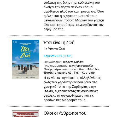
φυλακή της ζωής της, ενώ εκείνη του
ανοίγει την πόρτα σε έναν κόσμο
αμύθητου πλούτου και προνομίων. Όσο
η έλξη και η εξάρτηση μεταξύ τους
μεγαλώνουν, τόσο η Μαριάν τού χαρίζει
όλο και περισσότερα, εκνευρίζοντας τον
περίγυρό της.
Έτσι είναι η ζωή
La Vita va Cosi
Κομεντί
2025
(ΕΓΧΡ.)
Σκηνοθεσία:
Ρικάρντο Μιλάνι
Πρωταγωνιστούν:
Βιρτζίνια Ραφαέλε,
Ντιέγκο Αμπαταντουόνο, Άλντο Μπάλιο,
Τζουζέπε Ινιάτσιο Λόι, Γκέπι Κουτσιάρι
Η ταινία καταγράφει τις αλληλένδετες
ζωές των χαρακτήρων που ζουν στα
γραφικά τοπία της Σαρδηνίας στην
Ιταλία, εξερευνώντας τις ανθρώπινες
σχέσεις, τα συναισθήματα και τις
προσωπικές διαδρομές τους.
Ολοι οι Ανθρωποι του