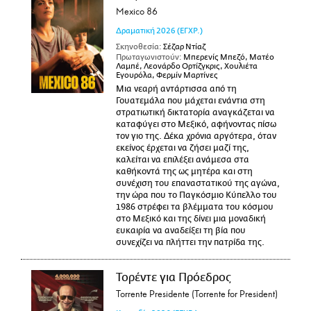
Mexico 86
Δραματική
2026
(ΕΓΧΡ.)
Σκηνοθεσία:
Σέζαρ Ντίαζ
Πρωταγωνιστούν:
Μπερενίς Μπεζό, Ματέο
Λαμπέ, Λεονάρδο Ορτίζγκρις, Χουλιέτα
Εγουρόλα, Φερμίν Μαρτίνες
Μια νεαρή αντάρτισσα από τη
Γουατεμάλα που μάχεται ενάντια στη
στρατιωτική δικτατορία αναγκάζεται να
καταφύγει στο Μεξικό, αφήνοντας πίσω
τον γιο της. Δέκα χρόνια αργότερα, όταν
εκείνος έρχεται να ζήσει μαζί της,
καλείται να επιλέξει ανάμεσα στα
καθήκοντά της ως μητέρα και στη
συνέχιση του επαναστατικού της αγώνα,
την ώρα που το Παγκόσμιο Κύπελλο του
1986 στρέφει τα βλέμματα του κόσμου
στο Μεξικό και της δίνει μια μοναδική
ευκαιρία να αναδείξει τη βία που
συνεχίζει να πλήττει την πατρίδα της.
Τορέντε για Πρόεδρος
Torrente Presidente (Torrente for President)