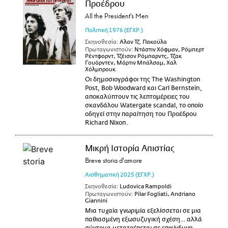
Προέδρου
All the President's Men
Πολιτική
1976
(ΕΓΧΡ.)
Σκηνοθεσία:
Αλαν Τζ. Πακούλα
Πρωταγωνιστούν:
Ντάστιν Χόφμαν, Ρόμπερτ
Ρέντφορντ, Τζέισον Ρόμπαρντς, Τζακ
Γουόρντεν, Μάρτιν Μπάλσαμ, Χαλ
Χόλμπρουκ
Οι δημοσιογράφοι της The Washington
Post, Bob Woodward και Carl Bernstein,
αποκαλύπτουν τις λεπτομέρειες του
σκανδάλου Watergate scandal, το οποίο
οδηγεί στην παραίτηση του Προέδρου
Richard Nixon.
Μικρή Ιστορία Απιστίας
Breve storia d'amore
Αισθηματική
2025
(ΕΓΧΡ.)
Σκηνοθεσία:
Ludovica Rampoldi
Πρωταγωνιστούν:
Pilar Fogliati, Andriano
Giannini
Μια τυχαία γνωριμία εξελίσσεται σε μια
παθιασμένη εξωσυζυγική σχέση… αλλά