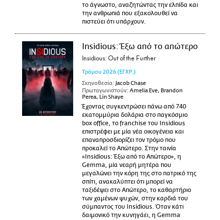
το άγνωστο, αναζητώντας την ελπίδα και
την ανθρωπιά που εξακολουθεί να
πιστεύει ότι υπάρχουν.
Insidious: Έξω από το απώτερο
Insidious: Out of the Further
Τρόμου
2026
(ΕΓΧΡ.)
Σκηνοθεσία:
Jacob Chase
Πρωταγωνιστούν:
Amelia Eve, Brandon
Perea, Lin Shaye
Έχοντας συγκεντρώσει πάνω από 740
εκατομμύρια δολάρια στο παγκόσμιο
box office, το franchise του Insidious
επιστρέφει με μία νέα οικογένεια και
επαναπροσδιορίζει τον τρόμο που
προκαλεί το Απώτερο. Στην ταινία
«Insidious: Έξω από το Απώτερο», η
Gemma, μία νεαρή μητέρα που
μεγαλώνει την κόρη της στο πατρικό της
σπίτι, ανακαλύπτει ότι μπορεί να
ταξιδέψει στο Απώτερο, το καθαρτήριο
των χαμένων ψυχών, στην καρδιά του
σύμπαντος του Insidious. Όταν κάτι
δαιμονικό την κυνηγάει, η Gemma