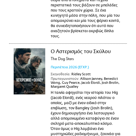
σειρά από ατοπήματα και τυχαία
περιστατικά τους βάζουν σε μπελάδες
που τους κρατούν χώρια. Σε ένα
κυνηγητό μέσα στην πόλη, που μία του
απομακρύνει και μία τους φέρνει κοντά,
θα συνειδητοποιήσουν ότι αυτό που
αναζητούν βρίσκεται ακριβώς δίπλα
τους.
Ο Αστερισμός του Σκύλου
The Dog Stars
Περιπέτεια
2026
(ΕΓΧΡ.)
Σκηνοθεσία:
Ridley Scott
Πρωταγωνιστούν:
Allison Janney, Benedict
Wong, Guy Pearce, Jacob Elordi, Josh Brolin,
Margaret Qualley
Η ταινία αφηγείται την ιστορία του Hig
(Jacob Elordi), ενός νεαρού πιλότου ο
οποίος, μαζί με έναν ειδικό στην
επιβίωση, τον Bangley (Josh Brolin),
έχουν δημιουργήσει ένα λειτουργικό
αλλά απομονωμένο καταφύγιο σε έναν
σκληρό μετα-αποκαλυπτικό κόσμο.
Όταν όμως ο Hig λαμβάνει ένα
μυστηριώδες ραδιομήνυμα, ξεκινάει για