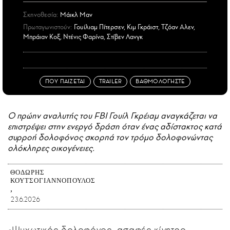
Σκηνοθεσία:
Μάικλ Μαν
Πρωταγωνιστούν:
Γουίλιαμ Πίτερσεν, Κιμ Γκράιστ, Τζόαν Αλεν,
Μπράιαν Κοξ, Ντένις Φαρίνα, Στίβεν Λανγκ
ΠΟΥ ΠΑΙΖΕΤΑΙ
TRAILER
ΒΑΘΜΟΛΟΓΗΣΤΕ
Ο πρώην αναλυτής του FBI Γουίλ Γκρέιαμ αναγκάζεται να
επιστρέψει στην ενεργό δράση όταν ένας αδίστακτος κατά
συρροή δολοφόνος σκορπά τον τρόμο δολοφονώντας
ολόκληρες οικογένειες.
ΘΟΔΩΡΉΣ
ΚΟΥΤΣΟΓΙΑΝΝΌΠΟΥΛΟΣ
23.6.2026
«Ψυχωτικός δολοφόνος, ασαφές κίνητρο,