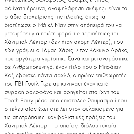
αδύνατη έρευνα, αναψηλάφηση σκέψης» είναι τα
στάδια διαχείρισης της πλοκής, όπως τα
διατύπωσε ο Μάικλ Μαν στην απόπειρά του να
μεταφέρει για πρώτη φορά τις περιπέτειες του
Χάνιμπαλ Λέκτορ (δεν ήταν ακόμη Λέκτερ), που
είχε γράψει ο Τόμας Χάρις. Στον Κόκκινο Δράκο,
που αργότερα γυρίστηκε ξανά και μετονομάστηκε
σε Ανθρωποκυνηγό, έναν τίτλο που ο Μπράιαν
Κοξ έβρισκε πάντα σαχλό, ο πρώην επιθεωρητής
του FBI Γουίλ Γκρέιαμ κυνηγάει έναν κατά
συρροή δολοφόνο και οδηγείται στα ίχνη του
Tooth Fairy μέσα από επιστολές θαυμασμού που
ο τελευταίος έχει στείλει στον φυλακισμένο για
τις αποτρόπαιες, κανιβαλιστικές πράξεις του
Χάνιμπαλ Λέκτορ – ο οποίος, διόλου τυχαία,
είχε στείλει σπίτι του με νευρικό κλονισμό τον