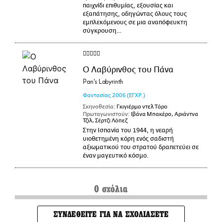
παιχνίδι επιθυμίας, εξουσίας και
εξαπάτησης, οδηγώντας όλους τους
εμπλεκόμενους σε μια αναπόφευκτη
σύγκρουση…
Ο Λαβύρινθος του Πάνα
Pan's Labyrinth
Φαντασίας
2006
(ΕΓΧΡ.)
Σκηνοθεσία:
Γκιγιέρμο ντελ Τόρο
Πρωταγωνιστούν:
Ιβάνα Μπακέρο, Αριάντνα
Τζιλ, Σέρτζι Λόπεζ
Στην Ισπανία του 1944, η νεαρή
υιοθετημένη κόρη ενός σαδιστή
αξιωματικού του στρατού δραπετεύει σε
έναν μαγευτικό κόσμο.
0 σχόλια
ΣΥΝΔΕΘΕΙΤΕ ΓΙΑ ΝΑ ΣΧΟΛΙΑΣΕΤΕ