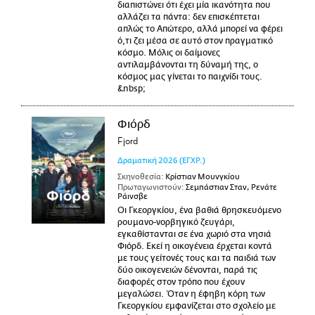
διαπιστώνει ότι έχει μία ικανότητα που
αλλάζει τα πάντα: δεν επισκέπτεται
απλώς το Απώτερο, αλλά μπορεί να φέρει
ό,τι ζει μέσα σε αυτό στον πραγματικό
κόσμο. Μόλις οι δαίμονες
αντιλαμβάνονται τη δύναμή της, ο
κόσμος μας γίνεται το παιχνίδι τους.
&nbsp;
Φιόρδ
Fjord
Δραματική
2026
(ΕΓΧΡ.)
Σκηνοθεσία:
Κρίστιαν Μουνγκίου
Πρωταγωνιστούν:
Σεμπάστιαν Σταν, Ρενάτε
Ράινσβε
Οι Γκεοργκίου, ένα βαθιά θρησκευόμενο
ρουμανο-νορβηγικό ζευγάρι,
εγκαθίστανται σε ένα χωριό στα νησιά
Φιόρδ. Εκεί η οικογένεια έρχεται κοντά
με τους γείτονές τους και τα παιδιά των
δύο οικογενειών δένονται, παρά τις
διαφορές στον τρόπο που έχουν
μεγαλώσει. Όταν η έφηβη κόρη των
Γκεοργκίου εμφανίζεται στο σχολείο με