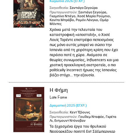
Κωμωδία
2026
(ΕΓΧΡ.)
Σκηνοθεσία:
Σαντιάγο Σεγούρα
Πρωταγωνιστούν:
Σαντιάγο Σεγούρα,
Γκαμπίνο Ντιέγο, Χοσέ Μαρία Ρούμπιο,
Κανίτα Μπράβα, Ραμόν Λάνγκα, Ομάρ
Μόντες
Χρόνια μετά την τελευταία του
καταστροφική «αποστολή», ο Χοσέ
Λουίς Τορέντε επιστρέφει πεπεισμένος
πως μόνο αυτός μπορεί να σώσει την
Ισπανία από τη χειρότερη κρίση που έχει
περάσει ποτέ η χώρα. Ανάμεσα σε
θεωρίες συνωμοσίας, influencers και μια
χαοτική προεκλογική εκστρατεία, ο πιο
politically incorrect ήρωας της Ισπανίας
βάζει στόχο… την εξουσία.
Η Φήμη
Late Fame
Δραματική
2025
(ΕΓΧΡ.)
Σκηνοθεσία:
Κεντ Τζόουνς
Πρωταγωνιστούν:
Γουίλεμ Νταφόε, Γκρέτα
Λι, Εντμουντ Ντόνοβαν
Τα ξεχασμένα έργα του θρυλικού
Νεοϋορκέζου ποιητή Εντ Σάξμπεργκερ