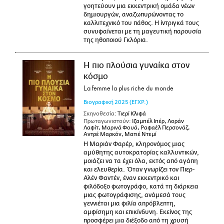
γοητεύουν μια εκκεντρική ομάδα νέων
δημιουργών, αναζωπυρώνοντας το
καλλιτεχνικό του πάθος. Η ίντριγκά τους
συνυφαίνεται με τη μαγευτική παρουσία
της ηθοποιού Γκλόρια.
Η πιο πλούσια γυναίκα στον
κόσμο
La femme la plus riche du monde
Βιογραφική
2025
(ΕΓΧΡ.)
Σκηνοθεσία:
Τιερί Κλιφά
Πρωταγωνιστούν:
Ιζαμπέλ Ιπέρ, Λοράν
Λαφίτ, Μαρινά Φουά, Ραφαέλ Περσονάζ,
Αντρέ Μαρκόν, Ματιέ Ντεμί
Η Μαριάν Φαρέρ, κληρονόμος μιας
αμύθητης αυτοκρατορίας καλλυντικών,
μοιάζει να τα έχει όλα, εκτός από αγάπη
και ελευθερία. Όταν γνωρίζει τον Πιερ-
Αλέν Φαντέν, έναν εκκεντρικό και
φιλόδοξο φωτογράφο, κατά τη διάρκεια
μιας φωτογράφισης, ανάμεσά τους
γεννιέται μια φιλία απρόβλεπτη,
αμφίσημη και επικίνδυνη. Εκείνος της
προσφέρει μια διέξοδο από τη χρυσή