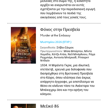
μελανιές στο σώμα της, η κοινότητα
αρχίζει να αναρωτιέται αν αυτές
σχετίζονται με την παραδοσιακή αγωγή
που λαμβάνουν τα παιδιά της
οικογένειας από τους γονείς τους.
Φόνος στην Πρεσβεία
Murder at the Embassy
Μυστηρίου
2026
(ΕΓΧΡ.)
Σκηνοθεσία:
Στίβεν Σάιμεκ
Πρωταγωνιστούν:
Μίσα Μπάρτον, Μίντο
Χαμάδα, Κότζο Ατάα, Νελ Μπάρλοου, Ράχα
Ραχμπάρι, Αντονία Μπέρναθ, Ρίτσαρντ
Ντίλαϊν
1934. Η Μιράντα Γκριν, μια ιδιωτική
ντετέκτιβ, ερευνά μια δολοφονία που
διαπράχθηκε στη Βρετανική Πρεσβεία
στο Κάιρο, όπου κλάπηκε ένα άκρως
απόρρητο έγγραφο, με αποτέλεσμα να
θέσει σε κίνδυνο τόσο τα Ανάκτορα του
Μπάκιγχαμ όσο και την ειρήνη του
κόσμου.
Μεξικό 86