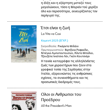
η έλξη και η εξάρτηση μεταξύ τους
μεγαλώνουν, τόσο η Μαριάν τού χαρίζει
όλο και περισσότερα, εκνευρίζοντας τον
περίγυρό της.
Έτσι είναι η ζωή
La Vita va Cosi
Κομεντί
2025
(ΕΓΧΡ.)
Σκηνοθεσία:
Ρικάρντο Μιλάνι
Πρωταγωνιστούν:
Βιρτζίνια Ραφαέλε,
Ντιέγκο Αμπαταντουόνο, Άλντο Μπάλιο,
Τζουζέπε Ινιάτσιο Λόι, Γκέπι Κουτσιάρι
Η ταινία καταγράφει τις αλληλένδετες
ζωές των χαρακτήρων που ζουν στα
γραφικά τοπία της Σαρδηνίας στην
Ιταλία, εξερευνώντας τις ανθρώπινες
σχέσεις, τα συναισθήματα και τις
προσωπικές διαδρομές τους.
Ολοι οι Ανθρωποι του
Προέδρου
All the President's Men