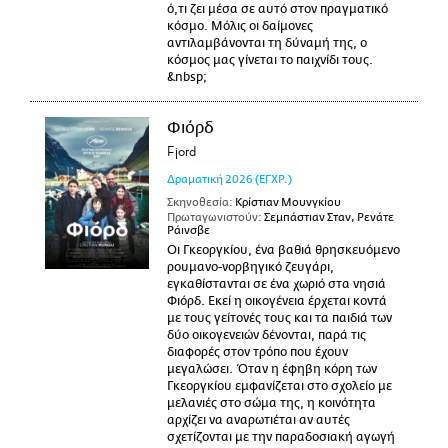
ό,τι ζει μέσα σε αυτό στον πραγματικό
κόσμο. Μόλις οι δαίμονες
αντιλαμβάνονται τη δύναμή της, ο
κόσμος μας γίνεται το παιχνίδι τους.
&nbsp;
Φιόρδ
Fjord
Δραματική
2026
(ΕΓΧΡ.)
Σκηνοθεσία:
Κρίστιαν Μουνγκίου
Πρωταγωνιστούν:
Σεμπάστιαν Σταν, Ρενάτε
Ράινσβε
Οι Γκεοργκίου, ένα βαθιά θρησκευόμενο
ρουμανο-νορβηγικό ζευγάρι,
εγκαθίστανται σε ένα χωριό στα νησιά
Φιόρδ. Εκεί η οικογένεια έρχεται κοντά
με τους γείτονές τους και τα παιδιά των
δύο οικογενειών δένονται, παρά τις
διαφορές στον τρόπο που έχουν
μεγαλώσει. Όταν η έφηβη κόρη των
Γκεοργκίου εμφανίζεται στο σχολείο με
μελανιές στο σώμα της, η κοινότητα
αρχίζει να αναρωτιέται αν αυτές
σχετίζονται με την παραδοσιακή αγωγή