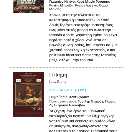
Γκαμπίνο Ντιέγο, Χοσέ Μαρία Ρούμπιο,
Κανίτα Μπράβα, Ραμόν Λάνγκα, Ομάρ
Μόντες
Χρόνια μετά την τελευταία του
καταστροφική «αποστολή», ο Χοσέ
Λουίς Τορέντε επιστρέφει πεπεισμένος
πως μόνο αυτός μπορεί να σώσει την
Ισπανία από τη χειρότερη κρίση που έχει
περάσει ποτέ η χώρα. Ανάμεσα σε
θεωρίες συνωμοσίας, influencers και μια
χαοτική προεκλογική εκστρατεία, ο πιο
politically incorrect ήρωας της Ισπανίας
βάζει στόχο… την εξουσία.
Η Φήμη
Late Fame
Δραματική
2025
(ΕΓΧΡ.)
Σκηνοθεσία:
Κεντ Τζόουνς
Πρωταγωνιστούν:
Γουίλεμ Νταφόε, Γκρέτα
Λι, Εντμουντ Ντόνοβαν
Τα ξεχασμένα έργα του θρυλικού
Νεοϋορκέζου ποιητή Εντ Σάξμπεργκερ
γοητεύουν μια εκκεντρική ομάδα νέων
δημιουργών, αναζωπυρώνοντας το
καλλιτεχνικό του πάθος. Η ίντριγκά τους