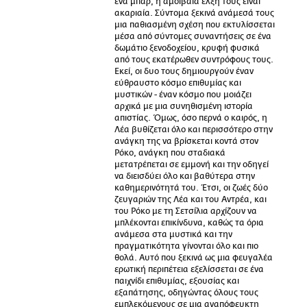
ένα μπαρ, η αμοιβαία έλξη τους είναι
ακαριαία. Σύντομα ξεκινά ανάμεσά τους
μια παθιασμένη σχέση που εκτυλίσσεται
μέσα από σύντομες συναντήσεις σε ένα
δωμάτιο ξενοδοχείου, κρυφή φυσικά
από τους εκατέρωθεν συντρόφους τους.
Εκεί, οι δυο τους δημιουργούν έναν
εύθραυστο κόσμο επιθυμίας και
μυστικών - έναν κόσμο που μοιάζει
αρχικά με μια συνηθισμένη ιστορία
απιστίας. Όμως, όσο περνά ο καιρός, η
Λέα βυθίζεται όλο και περισσότερο στην
ανάγκη της να βρίσκεται κοντά στον
Ρόκο, ανάγκη που σταδιακά
μετατρέπεται σε εμμονή και την οδηγεί
να διεισδύει όλο και βαθύτερα στην
καθημερινότητά του. Έτσι, οι ζωές δύο
ζευγαριών της Λέα και του Αντρέα, και
του Ρόκο με τη Σετσίλια αρχίζουν να
μπλέκονται επικίνδυνα, καθώς τα όρια
ανάμεσα στα μυστικά και την
πραγματικότητα γίνονται όλο και πιο
θολά. Αυτό που ξεκινά ως μια φευγαλέα
ερωτική περιπέτεια εξελίσσεται σε ένα
παιχνίδι επιθυμίας, εξουσίας και
εξαπάτησης, οδηγώντας όλους τους
εμπλεκόμενους σε μια αναπόφευκτη