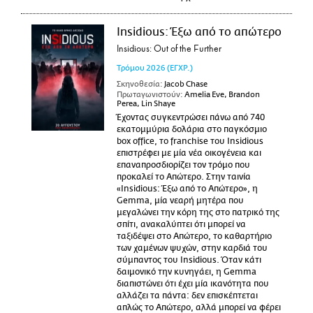
Insidious: Έξω από το απώτερο
Insidious: Out of the Further
Τρόμου
2026
(ΕΓΧΡ.)
Σκηνοθεσία:
Jacob Chase
Πρωταγωνιστούν:
Amelia Eve, Brandon
Perea, Lin Shaye
Έχοντας συγκεντρώσει πάνω από 740
εκατομμύρια δολάρια στο παγκόσμιο
box office, το franchise του Insidious
επιστρέφει με μία νέα οικογένεια και
επαναπροσδιορίζει τον τρόμο που
προκαλεί το Απώτερο. Στην ταινία
«Insidious: Έξω από το Απώτερο», η
Gemma, μία νεαρή μητέρα που
μεγαλώνει την κόρη της στο πατρικό της
σπίτι, ανακαλύπτει ότι μπορεί να
ταξιδέψει στο Απώτερο, το καθαρτήριο
των χαμένων ψυχών, στην καρδιά του
σύμπαντος του Insidious. Όταν κάτι
δαιμονικό την κυνηγάει, η Gemma
διαπιστώνει ότι έχει μία ικανότητα που
αλλάζει τα πάντα: δεν επισκέπτεται
απλώς το Απώτερο, αλλά μπορεί να φέρει