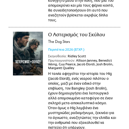
κυνηγητό μέσα στην πόλη, που μία του
απομακρύνει και μία τους φέρνει κοντά,
θα συνειδητοποιήσουν ότι αυτό που
αναζητούν βρίσκεται ακριβώς δίπλα
τους.
Ο Αστερισμός του Σκύλου
The Dog Stars
Περιπέτεια
2026
(ΕΓΧΡ.)
Σκηνοθεσία:
Ridley Scott
Πρωταγωνιστούν:
Allison Janney, Benedict
Wong, Guy Pearce, Jacob Elordi, Josh Brolin,
Margaret Qualley
Η ταινία αφηγείται την ιστορία του Hig
(Jacob Elordi), ενός νεαρού πιλότου ο
οποίος, μαζί με έναν ειδικό στην
επιβίωση, τον Bangley (Josh Brolin),
έχουν δημιουργήσει ένα λειτουργικό
αλλά απομονωμένο καταφύγιο σε έναν
σκληρό μετα-αποκαλυπτικό κόσμο.
Όταν όμως ο Hig λαμβάνει ένα
μυστηριώδες ραδιομήνυμα, ξεκινάει για
το άγνωστο, αναζητώντας την ελπίδα και
την ανθρωπιά που εξακολουθεί να
πιστεύει ότι υπάρχουν.