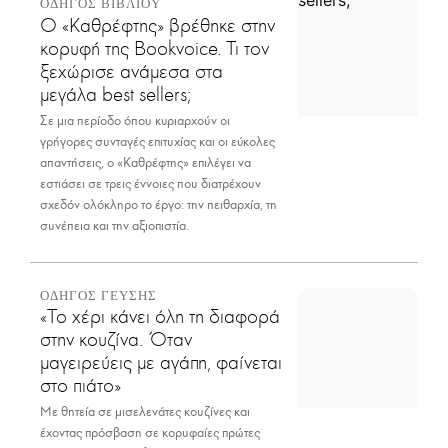
ΟΔΗΓΟΣ ΒΙΒΛΙΟΥ
Ο «Καθρέφτης» βρέθηκε στην
κορυφή της Bookvoice. Τι τον
ξεχώρισε ανάμεσα στα
μεγάλα best sellers;
Σε μια περίοδο όπου κυριαρχούν οι
γρήγορες συνταγές επιτυχίας και οι εύκολες
απαντήσεις, ο «Καθρέφτης» επιλέγει να
εστιάσει σε τρεις έννοιες που διατρέχουν
σχεδόν ολόκληρο το έργο: την πειθαρχία, τη
συνέπεια και την αξιοπιστία.
ΟΔΗΓΟΣ ΓΕΥΣΗΣ
«Το χέρι κάνει όλη τη διαφορά
στην κουζίνα. Όταν
μαγειρεύεις με αγάπη, φαίνεται
στο πιάτο»
Με θητεία σε μισελενάτες κουζίνες και
έχοντας πρόσβαση σε κορυφαίες πρώτες