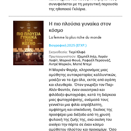
συνυφαίνεται με τη μαγευτική παρουσία
της ηθοποιού Γκλόρια.
Η πιο πλούσια γυναίκα στον
κόσμο
La femme la plus riche du monde
Βιογραφική
2025
(ΕΓΧΡ.)
Σκηνοθεσία:
Τιερί Κλιφά
Πρωταγωνιστούν:
Ιζαμπέλ Ιπέρ, Λοράν
Λαφίτ, Μαρινά Φουά, Ραφαέλ Περσονάζ,
Αντρέ Μαρκόν, Ματιέ Ντεμί
Η Μαριάν Φαρέρ, κληρονόμος μιας
αμύθητης αυτοκρατορίας καλλυντικών,
μοιάζει να τα έχει όλα, εκτός από αγάπη
και ελευθερία. Όταν γνωρίζει τον Πιερ-
Αλέν Φαντέν, έναν εκκεντρικό και
φιλόδοξο φωτογράφο, κατά τη διάρκεια
μιας φωτογράφισης, ανάμεσά τους
γεννιέται μια φιλία απρόβλεπτη,
αμφίσημη και επικίνδυνη. Εκείνος της
προσφέρει μια διέξοδο από τη χρυσή
φυλακή της ζωής της, ενώ εκείνη του
ανοίγει την πόρτα σε έναν κόσμο
αμύθητου πλούτου και προνομίων. Όσο