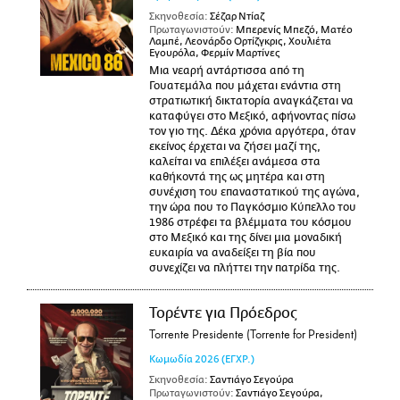
Σκηνοθεσία:
Σέζαρ Ντίαζ
Πρωταγωνιστούν:
Μπερενίς Μπεζό, Ματέο
Λαμπέ, Λεονάρδο Ορτίζγκρις, Χουλιέτα
Εγουρόλα, Φερμίν Μαρτίνες
Μια νεαρή αντάρτισσα από τη
Γουατεμάλα που μάχεται ενάντια στη
στρατιωτική δικτατορία αναγκάζεται να
καταφύγει στο Μεξικό, αφήνοντας πίσω
τον γιο της. Δέκα χρόνια αργότερα, όταν
εκείνος έρχεται να ζήσει μαζί της,
καλείται να επιλέξει ανάμεσα στα
καθήκοντά της ως μητέρα και στη
συνέχιση του επαναστατικού της αγώνα,
την ώρα που το Παγκόσμιο Κύπελλο του
1986 στρέφει τα βλέμματα του κόσμου
στο Μεξικό και της δίνει μια μοναδική
ευκαιρία να αναδείξει τη βία που
συνεχίζει να πλήττει την πατρίδα της.
Τορέντε για Πρόεδρος
Torrente Presidente (Torrente for President)
Κωμωδία
2026
(ΕΓΧΡ.)
Σκηνοθεσία:
Σαντιάγο Σεγούρα
Πρωταγωνιστούν:
Σαντιάγο Σεγούρα,