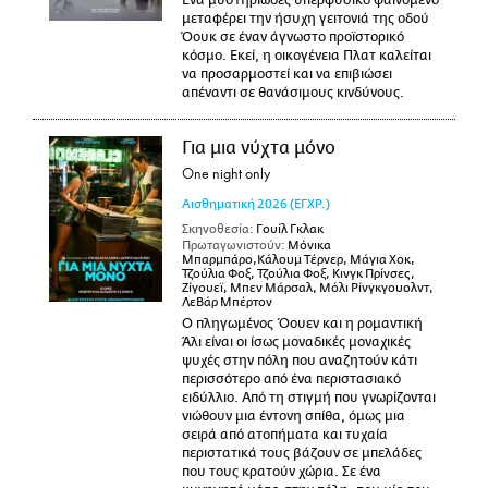
Ένα μυστηριώδες υπερφυσικό φαινόμενο
μεταφέρει την ήσυχη γειτονιά της οδού
Όουκ σε έναν άγνωστο προϊστορικό
κόσμο. Εκεί, η οικογένεια Πλατ καλείται
να προσαρμοστεί και να επιβιώσει
απέναντι σε θανάσιμους κινδύνους.
Για μια νύχτα μόνο
One night only
Αισθηματική
2026
(ΕΓΧΡ.)
Σκηνοθεσία:
Γουίλ Γκλακ
Πρωταγωνιστούν:
Μόνικα
Μπαρμπάρο,Κάλουμ Τέρνερ, Μάγια Χοκ,
Τζούλια Φοξ, Τζούλια Φοξ, Κινγκ Πρίνσες,
Ζίγουεϊ, Μπεν Μάρσαλ, Μόλι Ρίνγκγουολντ,
ΛεΒάρ Μπέρτον
Ο πληγωμένος Όουεν και η ρομαντική
Άλι είναι οι ίσως μοναδικές μοναχικές
ψυχές στην πόλη που αναζητούν κάτι
περισσότερο από ένα περιστασιακό
ειδύλλιο. Από τη στιγμή που γνωρίζονται
νιώθουν μια έντονη σπίθα, όμως μια
σειρά από ατοπήματα και τυχαία
περιστατικά τους βάζουν σε μπελάδες
που τους κρατούν χώρια. Σε ένα