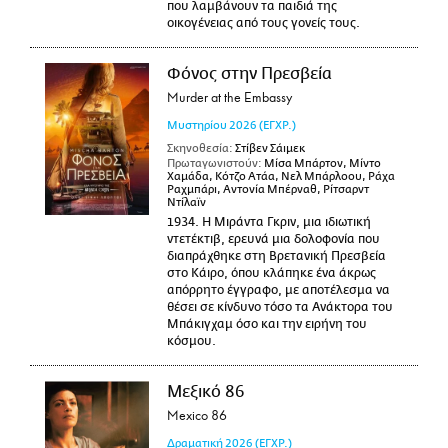
που λαμβάνουν τα παιδιά της
οικογένειας από τους γονείς τους.
Φόνος στην Πρεσβεία
Murder at the Embassy
Μυστηρίου
2026
(ΕΓΧΡ.)
Σκηνοθεσία:
Στίβεν Σάιμεκ
Πρωταγωνιστούν:
Μίσα Μπάρτον, Μίντο
Χαμάδα, Κότζο Ατάα, Νελ Μπάρλοου, Ράχα
Ραχμπάρι, Αντονία Μπέρναθ, Ρίτσαρντ
Ντίλαϊν
1934. Η Μιράντα Γκριν, μια ιδιωτική
ντετέκτιβ, ερευνά μια δολοφονία που
διαπράχθηκε στη Βρετανική Πρεσβεία
στο Κάιρο, όπου κλάπηκε ένα άκρως
απόρρητο έγγραφο, με αποτέλεσμα να
θέσει σε κίνδυνο τόσο τα Ανάκτορα του
Μπάκιγχαμ όσο και την ειρήνη του
κόσμου.
Μεξικό 86
Mexico 86
Δραματική
2026
(ΕΓΧΡ.)