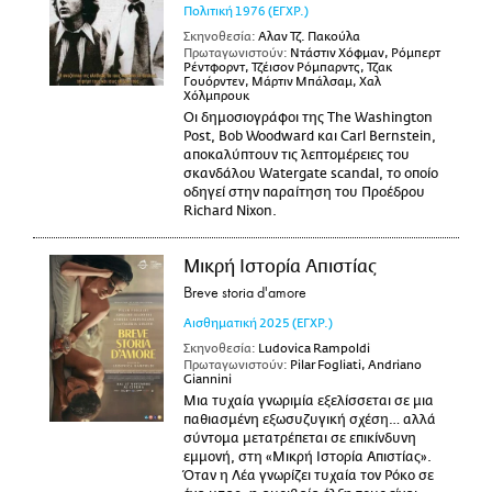
Πολιτική
1976
(ΕΓΧΡ.)
Σκηνοθεσία:
Αλαν Τζ. Πακούλα
Πρωταγωνιστούν:
Ντάστιν Χόφμαν, Ρόμπερτ
Ρέντφορντ, Τζέισον Ρόμπαρντς, Τζακ
Γουόρντεν, Μάρτιν Μπάλσαμ, Χαλ
Χόλμπρουκ
Οι δημοσιογράφοι της The Washington
Post, Bob Woodward και Carl Bernstein,
αποκαλύπτουν τις λεπτομέρειες του
σκανδάλου Watergate scandal, το οποίο
οδηγεί στην παραίτηση του Προέδρου
Richard Nixon.
Μικρή Ιστορία Απιστίας
Breve storia d'amore
Αισθηματική
2025
(ΕΓΧΡ.)
Σκηνοθεσία:
Ludovica Rampoldi
Πρωταγωνιστούν:
Pilar Fogliati, Andriano
Giannini
Μια τυχαία γνωριμία εξελίσσεται σε μια
παθιασμένη εξωσυζυγική σχέση… αλλά
σύντομα μετατρέπεται σε επικίνδυνη
εμμονή, στη «Μικρή Ιστορία Απιστίας».
Όταν η Λέα γνωρίζει τυχαία τον Ρόκο σε