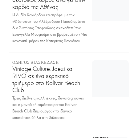
καρδιά της Αθήνας
Η Λυδία Κονιόρδου επιστρέφει με την
«Φόνισσα» του Αλέξανδρου Παπαδιαμάντη
& ο Σωτήρης Τσαφούλιας σκηνοθετεί την
Ευαγγελία Μουμούρη στο βραβευμένο «Μια
κανονική μέρα» της Κατερίνας Γιαννάκου.
ΟΔΗΓΟΣ ΔΙΑΣΚΕΔΑΣΗ
Vintage Culture, Joezi και
RIVO σε ένα εκρηκτικό
τριήμερο στο Bolivar Beach
Club
Τρεις διεθνείς καλλιτέχνες, δυνατά grooves
και η μοναδική ατμόσφαιρα του Bolivar
Beach Club δημιουργούν το ιδανικό
soundtrack δίπλα στη θάλασσα.