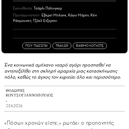
Σκηνοθεσία:
Τσάρλι Πόλινγκερ
Πρωταγωνιστούν:
Εβερετ Μπλανκ, Κάγιο Μάρτιν, Κένι
Ράσμουσεν, Τζόελ Ετζερτον
ΠΟΥ ΠΑΙΖΕΤΑΙ
TRAILER
ΒΑΘΜΟΛΟΓΗΣΤΕ
Ένα κοινωνικά αμήχανο νεαρό αγόρι προσπαθεί να
αντεπεξέλθει στη σκληρή ιεραρχία μιας κατασκήνωσης
πόλο, καθώς το άγχος τον κυριεύει όλο και περισσότερο.
ΘΟΔΩΡΉΣ
ΚΟΥΤΣΟΓΙΑΝΝΌΠΟΥΛΟΣ
25.6.2026
«Πόσων χρονών είστε;» ρωτάει ο προπονητής