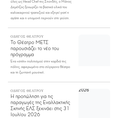
ύλες ως Head Chef της Σπονδής, ο Μάνος
Δεμέτζος ξεχωρίζει τα βασικά υλικά του
καλοκαιρινού τραπεζιού και εξηγεί γιατί η
αγάπη και η υπομονή περνούν στη γεύση.
ΟΔΗΓΟΣ ΘΕΑΤΡΟΥ
Το Θέατρο ΜΕΤΣ
παρουσιάζει το νέο του
πρόγραμμα
Ένα «σπίτι» πολιτισμού στην καρδιά της
πόλης, αφιερωμένο στο σύγχρονο θέατρο
και τη ζωντανή μουσική.
ΟΔΗΓΟΣ ΘΕΑΤΡΟΥ
Η προπώληση για τις
παραγωγές της Εναλλακτικής
Σκηνής ΕΛΣ ξεκινάει στις 31
Ιουλίου 2026