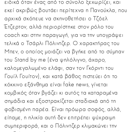
ειδικά όταν ένας από το σύνολο ξεχωρίζει, και
εκεί ακριβώς βουτάει περίτεχνα η Πανούκλα, που
αρχικά σκόπευε να σκηνοθετήσει ο Τζόελ
Έτζερτον, αλλά περιορίστηκε στον ρόλο του
coach και στην παραγωγή, για να την υπογράψει
τελικά ο Τσάρλι Πόλιντζερ. Ο χαρακτήρας του
Μπεν, ο οποίος μοιάζει να βγήκε από το σύμπαν
του Stand by me (ένα ψηλόλιγνο, άχαρο,
καλομεγαλωμένο ελάφι, σαν τον Γκόρντι του
Γουίλ Γουίτον), και κατά βάθος πιστεύει ότι το
κόκκινο εξάνθημα είναι fake news, γίνεται
κομβικός όταν βγάζει κι αυτός τα καταραμένα
σημάδια και εξοστρακίζεται σταδιακά από τη
φοβισμένη παρέα. Είναι πρόωρα σοφός, αλλά,
είπαμε, η ηλικία αυτή δεν επιτρέπει ψύχραιμη
συμπεριφορά, και ο Πόλιντζερ κλιμακώνει την