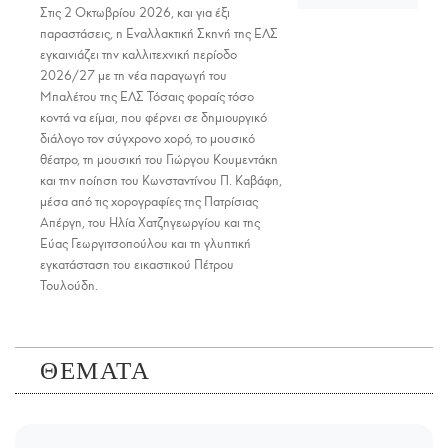
Στις 2 Οκτωβρίου 2026, και για έξι
παραστάσεις, η Εναλλακτική Σκηνή της ΕΛΣ
εγκαινιάζει την καλλιτεχνική περίοδο
2026/27 με τη νέα παραγωγή του
Μπαλέτου της ΕΛΣ Τόσαις φοραίς τόσο
κοντά να είμαι, που φέρνει σε δημιουργικό
διάλογο τον σύγχρονο χορό, το μουσικό
θέατρο, τη μουσική του Γιώργου Κουμεντάκη
και την ποίηση του Κωνσταντίνου Π. Καβάφη,
μέσα από τις χορογραφίες της Πατρίσιας
Απέργη, του Ηλία Χατζηγεωργίου και της
Εύας Γεωργιτσοπούλου και τη γλυπτική
εγκατάσταση του εικαστικού Πέτρου
Τουλούδη.
ΘΕΜΑΤΑ