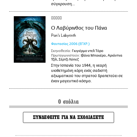
σύγκρουση…
Ο Λαβύρινθος του Πάνα
Pan's Labyrinth
Φαντασίας
2006
(ΕΓΧΡ.)
Σκηνοθεσία:
Γκιγιέρμο ντελ Τόρο
Πρωταγωνιστούν:
Ιβάνα Μπακέρο, Αριάντνα
Τζιλ, Σέρτζι Λόπεζ
Στην Ισπανία του 1944, η νεαρή
υιοθετημένη κόρη ενός σαδιστή
αξιωματικού του στρατού δραπετεύει σε
έναν μαγευτικό κόσμο.
0 σχόλια
ΣΥΝΔΕΘΕΙΤΕ ΓΙΑ ΝΑ ΣΧΟΛΙΑΣΕΤΕ