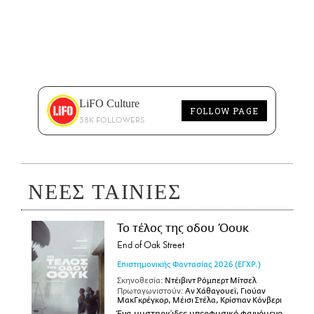
LiFO Culture
FOLLOW PAGE
58K FOLLOWERS
ΝΕΕΣ ΤΑΙΝΙΕΣ
Το τέλος της οδου Όουκ
End of Oak Street
Επιστημονικής Φαντασίας
2026
(ΕΓΧΡ.)
Σκηνοθεσία:
Ντέιβιντ Ρόμπερτ Μίτσελ
Πρωταγωνιστούν:
Αν Χάθαγουεϊ, Γιούαν
ΜακΓκρέγκορ, Μέισι Στέλα, Κρίστιαν Κόνβερι