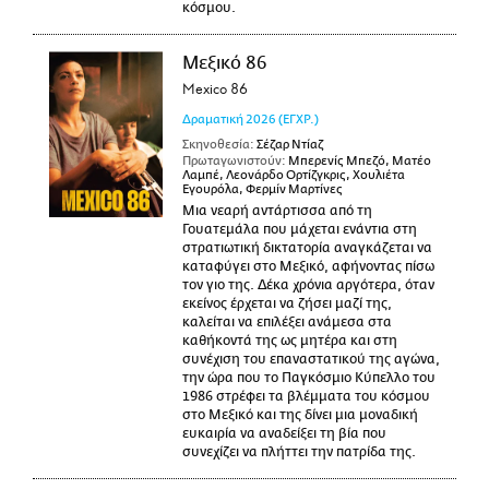
κόσμου.
Μεξικό 86
Mexico 86
Δραματική
2026
(ΕΓΧΡ.)
Σκηνοθεσία:
Σέζαρ Ντίαζ
Πρωταγωνιστούν:
Μπερενίς Μπεζό, Ματέο
Λαμπέ, Λεονάρδο Ορτίζγκρις, Χουλιέτα
Εγουρόλα, Φερμίν Μαρτίνες
Μια νεαρή αντάρτισσα από τη
Γουατεμάλα που μάχεται ενάντια στη
στρατιωτική δικτατορία αναγκάζεται να
καταφύγει στο Μεξικό, αφήνοντας πίσω
τον γιο της. Δέκα χρόνια αργότερα, όταν
εκείνος έρχεται να ζήσει μαζί της,
καλείται να επιλέξει ανάμεσα στα
καθήκοντά της ως μητέρα και στη
συνέχιση του επαναστατικού της αγώνα,
την ώρα που το Παγκόσμιο Κύπελλο του
1986 στρέφει τα βλέμματα του κόσμου
στο Μεξικό και της δίνει μια μοναδική
ευκαιρία να αναδείξει τη βία που
συνεχίζει να πλήττει την πατρίδα της.