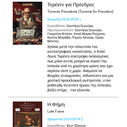
Τορέντε για Πρόεδρος
Torrente Presidente (Torrente for President)
Κωμωδία
2026
(ΕΓΧΡ.)
Σκηνοθεσία:
Σαντιάγο Σεγούρα
Πρωταγωνιστούν:
Σαντιάγο Σεγούρα,
Γκαμπίνο Ντιέγο, Χοσέ Μαρία Ρούμπιο,
Κανίτα Μπράβα, Ραμόν Λάνγκα, Ομάρ
Μόντες
Χρόνια μετά την τελευταία του
καταστροφική «αποστολή», ο Χοσέ
Λουίς Τορέντε επιστρέφει πεπεισμένος
πως μόνο αυτός μπορεί να σώσει την
Ισπανία από τη χειρότερη κρίση που έχει
περάσει ποτέ η χώρα. Ανάμεσα σε
θεωρίες συνωμοσίας, influencers και μια
χαοτική προεκλογική εκστρατεία, ο πιο
politically incorrect ήρωας της Ισπανίας
βάζει στόχο… την εξουσία.
Η Φήμη
Late Fame
Δραματική
2025
(ΕΓΧΡ.)
Σκηνοθεσία:
Κεντ Τζόουνς