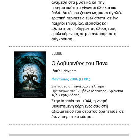
ανάμεσα στα μυστικά και την
πραγματικότητα γίνονται όλο και πιο
θολά. Αυτό που ξεκινά ως μια φευγαλέα
ερωτική περιπέτεια εξελίσσεται σε ένα
παιχνίδι επιθυμίας, εξουσίας και
εξαπάτησης, οδηγώντας όλους τους
εμπλεκόμενους σε μια αναπόφευκτη
σύγκρουση…
Ο Λαβύρινθος του Πάνα
Pan's Labyrinth
Φαντασίας
2006
(ΕΓΧΡ.)
Σκηνοθεσία:
Γκιγιέρμο ντελ Τόρο
Πρωταγωνιστούν:
Ιβάνα Μπακέρο, Αριάντνα
Τζιλ, Σέρτζι Λόπεζ
Στην Ισπανία του 1944, η νεαρή
υιοθετημένη κόρη ενός σαδιστή
αξιωματικού του στρατού δραπετεύει σε
έναν μαγευτικό κόσμο.