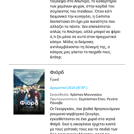
ταξιδέψει στο Απώτερο, το καθαρτήριο
των χαμένων ψυχών, στην καρδιά του
σύμπαντος του Insidious. Όταν κάτι
δαιμονικό την κυνηγάει, η Gemma
διαπιστώνει ότι έχει μία ικανότητα που
αλλάζει τα πάντα: δεν επισκέπτεται
απλώς το Απώτερο, αλλά μπορεί να φέρει
ό,τι ζει μέσα σε αυτό στον πραγματικό
κόσμο. Μόλις οι δαίμονες
αντιλαμβάνονται τη δύναμή της, ο
κόσμος μας γίνεται το παιχνίδι τους.
&nbsp;
Φιόρδ
Fjord
Δραματική
2026
(ΕΓΧΡ.)
Σκηνοθεσία:
Κρίστιαν Μουνγκίου
Πρωταγωνιστούν:
Σεμπάστιαν Σταν, Ρενάτε
Ράινσβε
Οι Γκεοργκίου, ένα βαθιά θρησκευόμενο
ρουμανο-νορβηγικό ζευγάρι,
εγκαθίστανται σε ένα χωριό στα νησιά
Φιόρδ. Εκεί η οικογένεια έρχεται κοντά
με τους γείτονές τους και τα παιδιά των