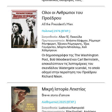
προσωπικές διαδρομές τους.
Ολοι οι Ανθρωποι του
Προέδρου
All the President's Men
Πολιτική
1976
(ΕΓΧΡ.)
Σκηνοθεσία:
Αλαν Τζ. Πακούλα
Πρωταγωνιστούν:
Ντάστιν Χόφμαν, Ρόμπερτ
Ρέντφορντ, Τζέισον Ρόμπαρντς, Τζακ
Γουόρντεν, Μάρτιν Μπάλσαμ, Χαλ
Χόλμπρουκ
Οι δημοσιογράφοι της The Washington
Post, Bob Woodward και Carl Bernstein,
αποκαλύπτουν τις λεπτομέρειες του
σκανδάλου Watergate scandal, το οποίο
οδηγεί στην παραίτηση του Προέδρου
Richard Nixon.
Μικρή Ιστορία Απιστίας
Breve storia d'amore
Αισθηματική
2025
(ΕΓΧΡ.)
Σκηνοθεσία:
Ludovica Rampoldi
Πρωταγωνιστούν:
Pilar Fogliati, Andriano