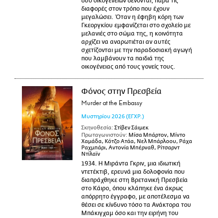
δύο οικογενειών δένονται, παρά τις
διαφορές στον τρόπο που έχουν
μεγαλώσει. Όταν η έφηβη κόρη των
Γκεοργκίου εμφανίζεται στο σχολείο με
μελανιές στο σώμα της, η κοινότητα
αρχίζει να αναρωτιέται αν αυτές
σχετίζονται με την παραδοσιακή αγωγή
που λαμβάνουν τα παιδιά της
οικογένειας από τους γονείς τους.
Φόνος στην Πρεσβεία
Murder at the Embassy
Μυστηρίου
2026
(ΕΓΧΡ.)
Σκηνοθεσία:
Στίβεν Σάιμεκ
Πρωταγωνιστούν:
Μίσα Μπάρτον, Μίντο
Χαμάδα, Κότζο Ατάα, Νελ Μπάρλοου, Ράχα
Ραχμπάρι, Αντονία Μπέρναθ, Ρίτσαρντ
Ντίλαϊν
1934. Η Μιράντα Γκριν, μια ιδιωτική
ντετέκτιβ, ερευνά μια δολοφονία που
διαπράχθηκε στη Βρετανική Πρεσβεία
στο Κάιρο, όπου κλάπηκε ένα άκρως
απόρρητο έγγραφο, με αποτέλεσμα να
θέσει σε κίνδυνο τόσο τα Ανάκτορα του
Μπάκιγχαμ όσο και την ειρήνη του