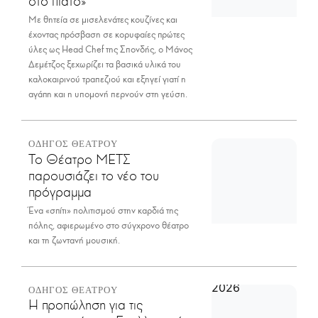
στο πιάτο»
Με θητεία σε μισελενάτες κουζίνες και
έχοντας πρόσβαση σε κορυφαίες πρώτες
ύλες ως Head Chef της Σπονδής, ο Μάνος
Δεμέτζος ξεχωρίζει τα βασικά υλικά του
καλοκαιρινού τραπεζιού και εξηγεί γιατί η
αγάπη και η υπομονή περνούν στη γεύση.
ΟΔΗΓΟΣ ΘΕΑΤΡΟΥ
Το Θέατρο ΜΕΤΣ
παρουσιάζει το νέο του
πρόγραμμα
Ένα «σπίτι» πολιτισμού στην καρδιά της
πόλης, αφιερωμένο στο σύγχρονο θέατρο
και τη ζωντανή μουσική.
ΟΔΗΓΟΣ ΘΕΑΤΡΟΥ
Η προπώληση για τις