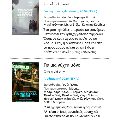
End of Oak Street
Επιστημονικής Φαντασίας
2026
(ΕΓΧΡ.)
Σκηνοθεσία:
Ντέιβιντ Ρόμπερτ Μίτσελ
Πρωταγωνιστούν:
Αν Χάθαγουεϊ, Γιούαν
ΜακΓκρέγκορ, Μέισι Στέλα, Κρίστιαν Κόνβερι
Ένα μυστηριώδες υπερφυσικό φαινόμενο
μεταφέρει την ήσυχη γειτονιά της οδού
Όουκ σε έναν άγνωστο προϊστορικό
κόσμο. Εκεί, η οικογένεια Πλατ καλείται
να προσαρμοστεί και να επιβιώσει
απέναντι σε θανάσιμους κινδύνους.
Για μια νύχτα μόνο
One night only
Αισθηματική
2026
(ΕΓΧΡ.)
Σκηνοθεσία:
Γουίλ Γκλακ
Πρωταγωνιστούν:
Μόνικα
Μπαρμπάρο,Κάλουμ Τέρνερ, Μάγια Χοκ,
Τζούλια Φοξ, Τζούλια Φοξ, Κινγκ Πρίνσες,
Ζίγουεϊ, Μπεν Μάρσαλ, Μόλι Ρίνγκγουολντ,
ΛεΒάρ Μπέρτον
Ο πληγωμένος Όουεν και η ρομαντική
Άλι είναι οι ίσως μοναδικές μοναχικές
ψυχές στην πόλη που αναζητούν κάτι