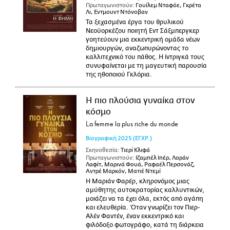
Πρωταγωνιστούν:
Γουίλεμ Νταφόε, Γκρέτα
Λι, Εντμουντ Ντόνοβαν
Τα ξεχασμένα έργα του θρυλικού
Νεοϋορκέζου ποιητή Εντ Σάξμπεργκερ
γοητεύουν μια εκκεντρική ομάδα νέων
δημιουργών, αναζωπυρώνοντας το
καλλιτεχνικό του πάθος. Η ίντριγκά τους
συνυφαίνεται με τη μαγευτική παρουσία
της ηθοποιού Γκλόρια.
Η πιο πλούσια γυναίκα στον
κόσμο
La femme la plus riche du monde
Βιογραφική
2025
(ΕΓΧΡ.)
Σκηνοθεσία:
Τιερί Κλιφά
Πρωταγωνιστούν:
Ιζαμπέλ Ιπέρ, Λοράν
Λαφίτ, Μαρινά Φουά, Ραφαέλ Περσονάζ,
Αντρέ Μαρκόν, Ματιέ Ντεμί
Η Μαριάν Φαρέρ, κληρονόμος μιας
αμύθητης αυτοκρατορίας καλλυντικών,
μοιάζει να τα έχει όλα, εκτός από αγάπη
και ελευθερία. Όταν γνωρίζει τον Πιερ-
Αλέν Φαντέν, έναν εκκεντρικό και
φιλόδοξο φωτογράφο, κατά τη διάρκεια