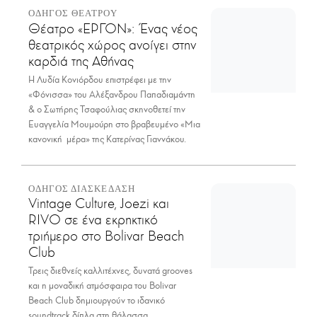
ΟΔΗΓΟΣ ΘΕΑΤΡΟΥ
Θέατρο «ΕΡΓΟΝ»: Ένας νέος
θεατρικός χώρος ανοίγει στην
καρδιά της Αθήνας
Η Λυδία Κονιόρδου επιστρέφει με την
«Φόνισσα» του Αλέξανδρου Παπαδιαμάντη
& ο Σωτήρης Τσαφούλιας σκηνοθετεί την
Ευαγγελία Μουμούρη στο βραβευμένο «Μια
κανονική μέρα» της Κατερίνας Γιαννάκου.
ΟΔΗΓΟΣ ΔΙΑΣΚΕΔΑΣΗ
Vintage Culture, Joezi και
RIVO σε ένα εκρηκτικό
τριήμερο στο Bolivar Beach
Club
Τρεις διεθνείς καλλιτέχνες, δυνατά grooves
και η μοναδική ατμόσφαιρα του Bolivar
Beach Club δημιουργούν το ιδανικό
soundtrack δίπλα στη θάλασσα.