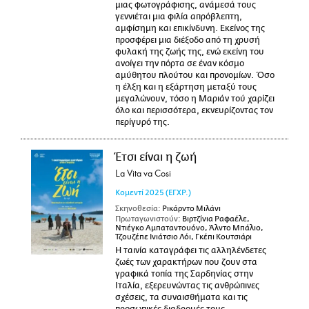
μιας φωτογράφισης, ανάμεσά τους
γεννιέται μια φιλία απρόβλεπτη,
αμφίσημη και επικίνδυνη. Εκείνος της
προσφέρει μια διέξοδο από τη χρυσή
φυλακή της ζωής της, ενώ εκείνη του
ανοίγει την πόρτα σε έναν κόσμο
αμύθητου πλούτου και προνομίων. Όσο
η έλξη και η εξάρτηση μεταξύ τους
μεγαλώνουν, τόσο η Μαριάν τού χαρίζει
όλο και περισσότερα, εκνευρίζοντας τον
περίγυρό της.
Έτσι είναι η ζωή
La Vita va Cosi
Κομεντί
2025
(ΕΓΧΡ.)
Σκηνοθεσία:
Ρικάρντο Μιλάνι
Πρωταγωνιστούν:
Βιρτζίνια Ραφαέλε,
Ντιέγκο Αμπαταντουόνο, Άλντο Μπάλιο,
Τζουζέπε Ινιάτσιο Λόι, Γκέπι Κουτσιάρι
Η ταινία καταγράφει τις αλληλένδετες
ζωές των χαρακτήρων που ζουν στα
γραφικά τοπία της Σαρδηνίας στην
Ιταλία, εξερευνώντας τις ανθρώπινες
σχέσεις, τα συναισθήματα και τις