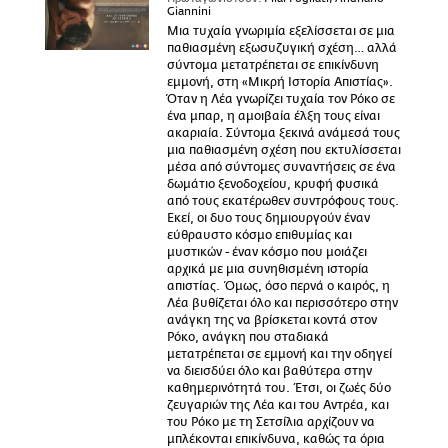
Giannini
Μια τυχαία γνωριμία εξελίσσεται σε μια
παθιασμένη εξωσυζυγική σχέση… αλλά
σύντομα μετατρέπεται σε επικίνδυνη
εμμονή, στη «Μικρή Ιστορία Απιστίας».
Όταν η Λέα γνωρίζει τυχαία τον Ρόκο σε
ένα μπαρ, η αμοιβαία έλξη τους είναι
ακαριαία. Σύντομα ξεκινά ανάμεσά τους
μια παθιασμένη σχέση που εκτυλίσσεται
μέσα από σύντομες συναντήσεις σε ένα
δωμάτιο ξενοδοχείου, κρυφή φυσικά
από τους εκατέρωθεν συντρόφους τους.
Εκεί, οι δυο τους δημιουργούν έναν
εύθραυστο κόσμο επιθυμίας και
μυστικών - έναν κόσμο που μοιάζει
αρχικά με μια συνηθισμένη ιστορία
απιστίας. Όμως, όσο περνά ο καιρός, η
Λέα βυθίζεται όλο και περισσότερο στην
ανάγκη της να βρίσκεται κοντά στον
Ρόκο, ανάγκη που σταδιακά
μετατρέπεται σε εμμονή και την οδηγεί
να διεισδύει όλο και βαθύτερα στην
καθημερινότητά του. Έτσι, οι ζωές δύο
ζευγαριών της Λέα και του Αντρέα, και
του Ρόκο με τη Σετσίλια αρχίζουν να
μπλέκονται επικίνδυνα, καθώς τα όρια