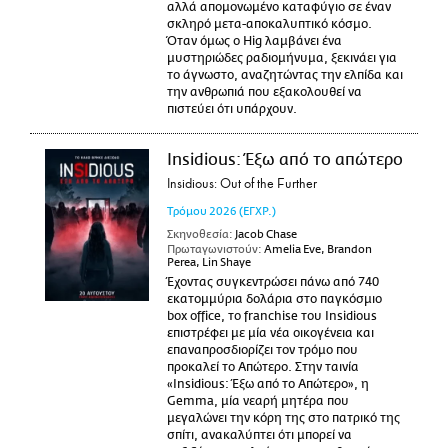
αλλά απομονωμένο καταφύγιο σε έναν
σκληρό μετα-αποκαλυπτικό κόσμο.
Όταν όμως ο Hig λαμβάνει ένα
μυστηριώδες ραδιομήνυμα, ξεκινάει για
το άγνωστο, αναζητώντας την ελπίδα και
την ανθρωπιά που εξακολουθεί να
πιστεύει ότι υπάρχουν.
Insidious: Έξω από το απώτερο
Insidious: Out of the Further
Τρόμου
2026
(ΕΓΧΡ.)
Σκηνοθεσία:
Jacob Chase
Πρωταγωνιστούν:
Amelia Eve, Brandon
Perea, Lin Shaye
Έχοντας συγκεντρώσει πάνω από 740
εκατομμύρια δολάρια στο παγκόσμιο
box office, το franchise του Insidious
επιστρέφει με μία νέα οικογένεια και
επαναπροσδιορίζει τον τρόμο που
προκαλεί το Απώτερο. Στην ταινία
«Insidious: Έξω από το Απώτερο», η
Gemma, μία νεαρή μητέρα που
μεγαλώνει την κόρη της στο πατρικό της
σπίτι, ανακαλύπτει ότι μπορεί να