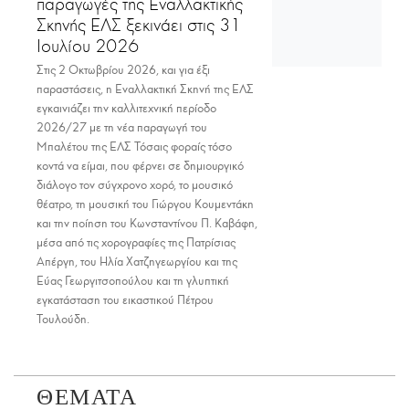
παραγωγές της Εναλλακτικής
Σκηνής ΕΛΣ ξεκινάει στις 31
Ιουλίου 2026
Στις 2 Οκτωβρίου 2026, και για έξι
παραστάσεις, η Εναλλακτική Σκηνή της ΕΛΣ
εγκαινιάζει την καλλιτεχνική περίοδο
2026/27 με τη νέα παραγωγή του
Μπαλέτου της ΕΛΣ Τόσαις φοραίς τόσο
κοντά να είμαι, που φέρνει σε δημιουργικό
διάλογο τον σύγχρονο χορό, το μουσικό
θέατρο, τη μουσική του Γιώργου Κουμεντάκη
και την ποίηση του Κωνσταντίνου Π. Καβάφη,
μέσα από τις χορογραφίες της Πατρίσιας
Απέργη, του Ηλία Χατζηγεωργίου και της
Εύας Γεωργιτσοπούλου και τη γλυπτική
εγκατάσταση του εικαστικού Πέτρου
Τουλούδη.
ΘΕΜΑΤΑ