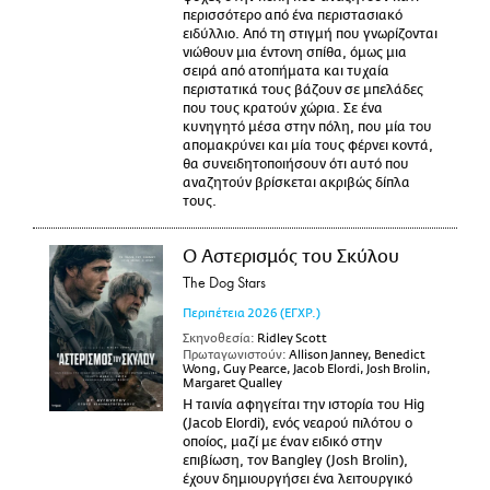
περισσότερο από ένα περιστασιακό
ειδύλλιο. Από τη στιγμή που γνωρίζονται
νιώθουν μια έντονη σπίθα, όμως μια
σειρά από ατοπήματα και τυχαία
περιστατικά τους βάζουν σε μπελάδες
που τους κρατούν χώρια. Σε ένα
κυνηγητό μέσα στην πόλη, που μία του
απομακρύνει και μία τους φέρνει κοντά,
θα συνειδητοποιήσουν ότι αυτό που
αναζητούν βρίσκεται ακριβώς δίπλα
τους.
Ο Αστερισμός του Σκύλου
The Dog Stars
Περιπέτεια
2026
(ΕΓΧΡ.)
Σκηνοθεσία:
Ridley Scott
Πρωταγωνιστούν:
Allison Janney, Benedict
Wong, Guy Pearce, Jacob Elordi, Josh Brolin,
Margaret Qualley
Η ταινία αφηγείται την ιστορία του Hig
(Jacob Elordi), ενός νεαρού πιλότου ο
οποίος, μαζί με έναν ειδικό στην
επιβίωση, τον Bangley (Josh Brolin),
έχουν δημιουργήσει ένα λειτουργικό