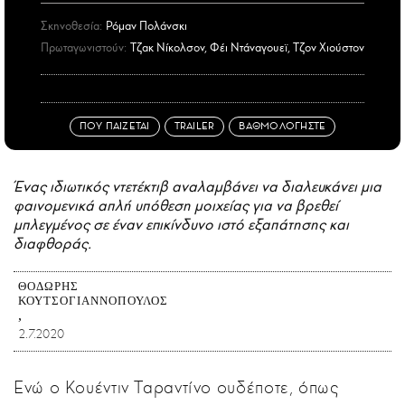
Σκηνοθεσία:
Ρόμαν Πολάνσκι
Πρωταγωνιστούν:
Τζακ Νίκολσον, Φέι Ντάναγουεϊ, Τζον Χιούστον
ΠΟΥ ΠΑΙΖΕΤΑΙ
TRAILER
ΒΑΘΜΟΛΟΓΗΣΤΕ
Ένας ιδιωτικός ντετέκτιβ αναλαμβάνει να διαλευκάνει μια
φαινομενικά απλή υπόθεση μοιχείας για να βρεθεί
μπλεγμένος σε έναν επικίνδυνο ιστό εξαπάτησης και
διαφθοράς.
ΘΟΔΩΡΉΣ
ΚΟΥΤΣΟΓΙΑΝΝΌΠΟΥΛΟΣ
2.7.2020
Ενώ ο Κουέντιν Ταραντίνο ουδέποτε, όπως