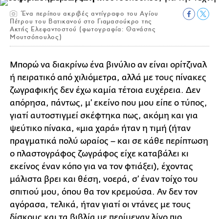
Ένα περίπου ακριβές αντίγραφο του Αγίου
Πέτρου του Βατικανού στο Γιαμασούκρο της
Ακτής Ελεφαντοστού (φωτογραφία: Θανάσης
Μουτσόπουλος)
Μπορώ να διακρίνω ένα βινύλιο αν είναι ορίτζιναλ
ή πειρατικό από χιλιόμετρα, αλλά με τους πίνακες
ζωγραφικής δεν έχω καμία τέτοια ευχέρεια. Δεν
απόρησα, πάντως, μ’ εκείνο που μου είπε ο τύπος,
γιατί αυτοστιγμεί σκέφτηκα πως, ακόμη και για
ψεύτικο πίνακα, «μια χαρά» ήταν η τιμή (ήταν
πραγματικά πολύ ωραίος – και σε κάθε περίπτωση
ο πλαστογράφος ζωγράφος είχε καταβάλει κι
εκείνος έναν κόπο για να τον φτιάξει), έχοντας
μάλιστα βρει και θέση, νοερά, σ’ έναν τοίχο του
σπιτιού μου, όπου θα τον κρεμούσα. Αν δεν τον
αγόρασα, τελικά, ήταν γιατί οι ντάνες με τους
δίσκους και τα βιβλία με περίμεναν λίγο πιο