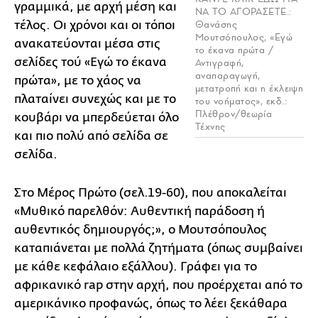
γραμμικά, με αρχή μέση και
ΝΑ ΤΟ ΑΓΟΡΑΣΕΤΕ.:
Θανάσης
τέλος. Οι χρόνοι και οι τόποι
Μουτσόπουλος, «Εγώ
ανακατεύονται μέσα στις
το έκανα πρώτα /
σελίδες τού «Εγώ το έκανα
Αντιγραφή,
αναπαραγωγή,
πρώτα», με το χάος να
μετατροπή και η έκλειψη
πλαταίνει συνεχώς και με το
του νοήματος», εκδ.:
Πλέθρον/θεωρία
κουβάρι να μπερδεύεται όλο
Τέχνης
και πιο πολύ από σελίδα σε
σελίδα.
Στο Μέρος Πρώτο (σελ.19-60), που αποκαλείται
«Μυθικό παρελθόν: Αυθεντική παράδοση ή
αυθεντικός δημιουργός;», ο Μουτσόπουλος
καταπιάνεται με πολλά ζητήματα (όπως συμβαίνει
με κάθε κεφάλαιο εξάλλου). Γράφει για το
αφρικανικό rap στην αρχή, που προέρχεται από το
αμερικάνικο προφανώς, όπως το λέει ξεκάθαρα