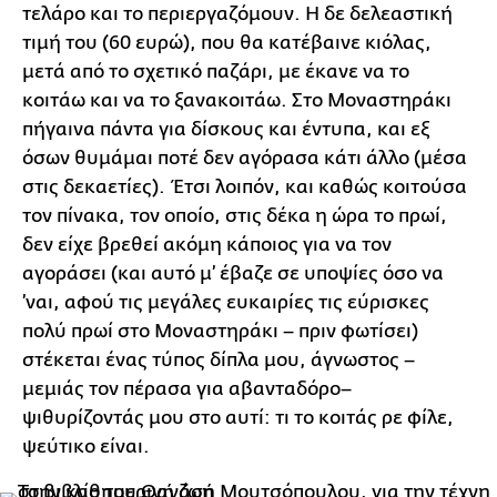
τελάρο και το περιεργαζόμουν. Η δε δελεαστική
τιμή του (60 ευρώ), που θα κατέβαινε κιόλας,
μετά από το σχετικό παζάρι, με έκανε να το
κοιτάω και να το ξανακοιτάω. Στο Μοναστηράκι
πήγαινα πάντα για δίσκους και έντυπα, και εξ
όσων θυμάμαι ποτέ δεν αγόρασα κάτι άλλο (μέσα
στις δεκαετίες). Έτσι λοιπόν, και καθώς κοιτούσα
τον πίνακα, τον οποίο, στις δέκα η ώρα το πρωί,
δεν είχε βρεθεί ακόμη κάποιος για να τον
αγοράσει (και αυτό μ’ έβαζε σε υποψίες όσο να
’ναι, αφού τις μεγάλες ευκαιρίες τις εύρισκες
πολύ πρωί στο Μοναστηράκι – πριν φωτίσει)
στέκεται ένας τύπος δίπλα μου, άγνωστος –
μεμιάς τον πέρασα για αβανταδόρο–
ψιθυρίζοντάς μου στο αυτί: τι το κοιτάς ρε φίλε,
ψεύτικο είναι.