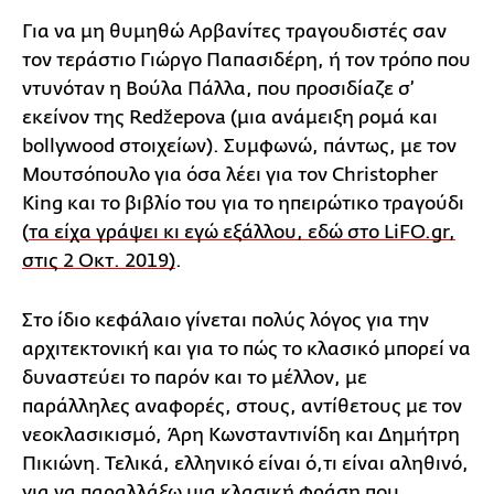
Για να μη θυμηθώ Αρβανίτες τραγουδιστές σαν
τον τεράστιο Γιώργο Παπασιδέρη, ή τον τρόπο που
ντυνόταν η Βούλα Πάλλα, που προσιδίαζε σ’
εκείνον της Redžepova (μια ανάμειξη ρομά και
bollywood στοιχείων). Συμφωνώ, πάντως, με τον
Μουτσόπουλο για όσα λέει για τον Christopher
King και το βιβλίο του για το ηπειρώτικο τραγούδι
(
τα είχα γράψει κι εγώ εξάλλου, εδώ στο LiFO.gr,
στις 2 Οκτ. 2019)
.
Στο ίδιο κεφάλαιο γίνεται πολύς λόγος για την
αρχιτεκτονική και για το πώς το κλασικό μπορεί να
δυναστεύει το παρόν και το μέλλον, με
παράλληλες αναφορές, στους, αντίθετους με τον
νεοκλασικισμό, Άρη Κωνσταντινίδη και Δημήτρη
Πικιώνη. Τελικά, ελληνικό είναι ό,τι είναι αληθινό,
για να παραλλάξω μια κλασική φράση που