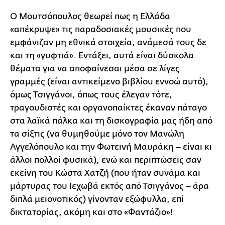
Ο Μουτσόπουλος θεωρεί πως η Ελλάδα
«απέκρυψε» τις παραδοσιακές μουσικές που
εμφάνιζαν μη εθνικά στοιχεία, ανάμεσά τους δε
και τη «γυφτιά». Εντάξει, αυτά είναι δύσκολα
θέματα για να αποφαίνεσαι μέσα σε λίγες
γραμμές (είναι αντικείμενο βιβλίου εννοώ αυτό),
όμως Τσιγγάνοι, όπως τους έλεγαν τότε,
τραγουδιστές και οργανοπαίκτες έκαναν πάταγο
στα λαϊκά πάλκα και τη δισκογραφία μας ήδη από
τα σίξτις (να θυμηθούμε μόνο τον Μανώλη
Αγγελόπουλο και την Φωτεινή Μαυράκη – είναι κι
άλλοι πολλοί φυσικά), ενώ και περιπτώσεις σαν
εκείνη του Κώστα Χατζή (που ήταν συνάμα και
μάρτυρας του Ιεχωβά εκτός από Τσιγγάνος – άρα
διπλά μειονοτικός) γίνονταν εξώφυλλα, επί
δικτατορίας, ακόμη και στο «Φαντάζιο»!