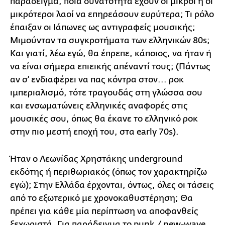
παράδειγμα, ποια δυνατότητα έχουν οι μικροί ή οι
μικρότεροι λαοί να επηρεάσουν ευρύτερα; Τι ρόλο
έπαιξαν οι Ιάπωνες ως αντιγραφείς μουσικής;
Μιμούνταν τα συγκροτήματα των ελληνικών 80s;
Και γιατί, λέω εγώ, θα έπρεπε, κάποιος, να ήταν ή
να είναι σήμερα επιεικής απέναντί τους; (Πάντως
αν σ’ ενδιαφέρει να πας κόντρα στον... ροκ
ιμπεριαλισμό, τότε τραγουδάς στη γλώσσα σου
και ενσωματώνεις ελληνικές αναφορές στις
μουσικές σου, όπως θα έκανε το ελληνικό ροκ
στην πιο μεστή εποχή του, στα early 70s).
Ήταν ο Λεωνίδας Χρηστάκης underground
εκδότης ή περιθωριακός (όπως τον χαρακτηρίζω
εγώ); Στην Ελλάδα έρχονται, όντως, όλες οι τάσεις
από το εξωτερικό με χρονοκαθυστέρηση; Θα
πρέπει για κάθε μία περίπτωση να αποφανθείς
ξεχωριστά. Για παράδειγμα το punk / new-wave