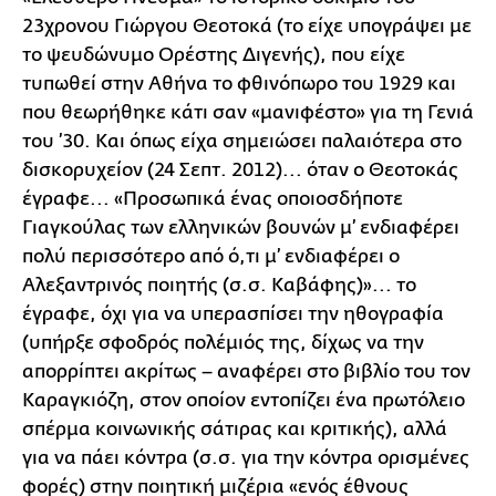
23χρονου Γιώργου Θεοτοκά (το είχε υπογράψει με
το ψευδώνυμο Ορέστης Διγενής), που είχε
τυπωθεί στην Αθήνα το φθινόπωρο του 1929 και
που θεωρήθηκε κάτι σαν «μανιφέστο» για τη Γενιά
του ’30. Και όπως είχα σημειώσει παλαιότερα στο
δισκορυχείον (24 Σεπτ. 2012)... όταν ο Θεοτοκάς
έγραφε... «Προσωπικά ένας οποιοσδήποτε
Γιαγκούλας των ελληνικών βουνών μ’ ενδιαφέρει
πολύ περισσότερο από ό,τι μ’ ενδιαφέρει ο
Αλεξαντρινός ποιητής (σ.σ. Καβάφης)»... το
έγραφε, όχι για να υπερασπίσει την ηθογραφία
(υπήρξε σφοδρός πολέμιός της, δίχως να την
απορρίπτει ακρίτως – αναφέρει στο βιβλίο του τον
Καραγκιόζη, στον οποίον εντοπίζει ένα πρωτόλειο
σπέρμα κοινωνικής σάτιρας και κριτικής), αλλά
για να πάει κόντρα (σ.σ. για την κόντρα ορισμένες
φορές) στην ποιητική μιζέρια «ενός έθνους