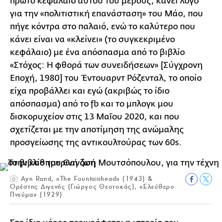
πρώτο κεφάλαιο αυτού του μέρους, κάνει λόγο
για την «πολιτιστική επανάσταση» του Μάο, που
πήγε κόντρα στο παλαιό, ενώ το καλύτερο που
κάνει είναι να «κλείνει» (το συγκεκριμένο
κεφάλαιο) με ένα απόσπασμα από το βιβλίο
«Στόχος: H φθορά των συνειδήσεων» [Σύγχρονη
Εποχή, 1980] του Έντουαρντ Ρόζενταλ, το οποίο
είχα προβάλλει και εγώ (ακριβώς το ίδιο
απόσπασμα) από το fb και το μπλογκ μου
δισκορυχείον στις 13 Μαΐου 2020, και που
σχετίζεται με την αποτίμηση της ανώμαλης
προσγείωσης της αντικουλτούρας των 60s.
Ayn Rand, «The Fountainhead» (1943) &
Ορέστης Διγενής (Γιώργος Θεοτοκάς), «Ελεύθερο
Πνεύμα» (1929)