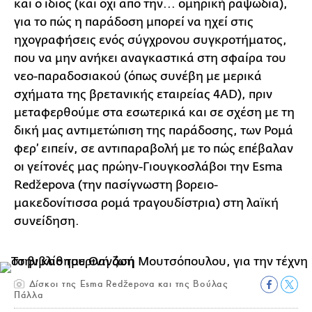
και ο ίδιος (και όχι από την... ομηρική ραψωδία),
για το πώς η παράδοση μπορεί να ηχεί στις
ηχογραφήσεις ενός σύγχρονου συγκροτήματος,
που να μην ανήκει αναγκαστικά στη σφαίρα του
νεο-παραδοσιακού (όπως συνέβη με μερικά
σχήματα της βρετανικής εταιρείας 4AD), πριν
μεταφερθούμε στα εσωτερικά και σε σχέση με τη
δική μας αντιμετώπιση της παράδοσης, των Ρομά
φερ’ ειπείν, σε αντιπαραβολή με το πώς επέβαλαν
οι γείτονές μας πρώην-Γιουγκοσλάβοι την Esma
Redžepova (την πασίγνωστη βορειο-
μακεδονίτισσα ρομά τραγουδίστρια) στη λαϊκή
συνείδηση.
Δίσκοι της Esma Redžepova και της Βούλας
Πάλλα