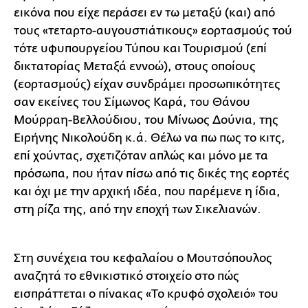
εικόνα που είχε περάσει εν τω μεταξύ (και) από
τους «τεταρτο-αυγουστιάτικους» εορτασμούς τού
τότε υφυπουργείου Τύπου και Τουρισμού (επί
δικτατορίας Μεταξά εννοώ), στους οποίους
(εορτασμούς) είχαν συνδράμει προσωπικότητες
σαν εκείνες του Σίμωνος Καρά, του Θάνου
Μούρραη-Βελλούδιου, του Μίνωος Δούνια, της
Ειρήνης Νικολούδη κ.ά. Θέλω να πω πως το κιτς,
επί χούντας, σχετιζόταν απλώς και μόνο με τα
πρόσωπα, που ήταν πίσω από τις δικές της εορτές
και όχι με την αρχική ιδέα, που παρέμενε η ίδια,
στη ρίζα της, από την εποχή των Σικελιανών.
Στη συνέχεια του κεφαλαίου ο Μουτσόπουλος
αναζητά το εθνικιστικό στοιχείο στο πώς
εισπράττεται ο πίνακας «Το κρυφό σχολειό» του