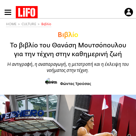
Παράκαμψη
προς
το
HOME
CULTURE
Βιβλίο
κυρίως
Βιβλίο
περιεχόμενο
Το βιβλίο του Θανάση Μουτσόπουλου
για την τέχνη στην καθημερινή ζωή
Η αντιγραφή, η αναπαραγωγή, η μετατροπή και η έκλειψη του
νοήματος στην τέχνη.
Φώντας Τρούσας