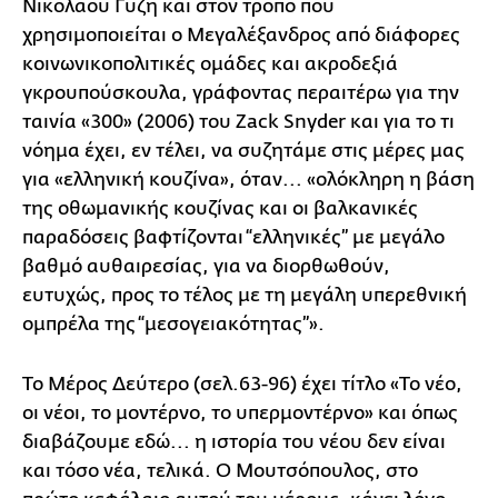
Νικολάου Γύζη και στον τρόπο που
χρησιμοποιείται ο Μεγαλέξανδρος από διάφορες
κοινωνικοπολιτικές ομάδες και ακροδεξιά
γκρουπούσκουλα, γράφοντας περαιτέρω για την
ταινία «300» (2006) του Zack Snyder και για το τι
νόημα έχει, εν τέλει, να συζητάμε στις μέρες μας
για «ελληνική κουζίνα», όταν... «ολόκληρη η βάση
της οθωμανικής κουζίνας και οι βαλκανικές
παραδόσεις βαφτίζονται “ελληνικές” με μεγάλο
βαθμό αυθαιρεσίας, για να διορθωθούν,
ευτυχώς, προς το τέλος με τη μεγάλη υπερεθνική
ομπρέλα της “μεσογειακότητας”».
Το Μέρος Δεύτερο (σελ.63-96) έχει τίτλο «Το νέο,
οι νέοι, το μοντέρνο, το υπερμοντέρνο» και όπως
διαβάζουμε εδώ... η ιστορία του νέου δεν είναι
και τόσο νέα, τελικά. Ο Μουτσόπουλος, στο