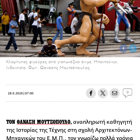
Κλεψίτυπες φιγούρες από γιαπωνέζικα άνιμε, Μπαντούνγκ,
Ινδονησία. Φωτ.: Θανάσης Μουτσόπουλος
0
28.6.2026 | 07:00
ΤΟΝ
ΘΑΝΑΣΗ ΜΟΥΤΣΟΠΟΥΛΟ
,
αναπληρωτή καθηγητή
της Ιστορίας της Τέχνης στη σχολή Αρχιτεκτόνων-
Μηχανικών του Ε.Μ.Π., τον γνωρίζω πολλά χρόνια