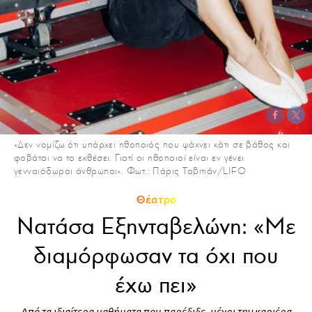
«Δεν νομίζω ότι υπάρχει ηθοποιός που ψάχνει κάτι σε βάθος και
φοβάται να το εκθέσει. Γιατί οι ηθοποιοί είναι εν γένει
γενναιόδωροι άνθρωποι». Φωτ.: Πάρις Ταβιτιάν/LIFO
Θέατρο
Νατάσα Εξηνταβελώνη: «Με
διαμόρφωσαν τα όχι που
έχω πει»