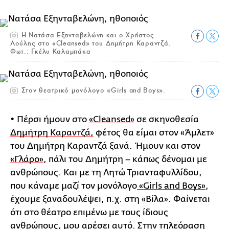
Η Νατάσα Εξηνταβελώνη και ο Χρήστος
Λούλης στο «Cleansed» του Δημήτρη Καραντζά.
Φωτ.: Γκέλυ Καλαμπάκα
Στον θεατρικό μονόλογο «Girls and Boys».
• Πέρσι ήμουν στο
«Cleansed»
σε σκηνοθεσία
Δημήτρη Καραντζά,
φέτος θα είμαι στον «Άμλετ»
του Δημήτρη Καραντζά ξανά. Ήμουν και στον
«Γλάρο»
, πάλι του Δημήτρη – κάπως δένομαι με
ανθρώπους. Και με τη Λητώ Τριανταφυλλίδου,
που κάναμε μαζί τον μονόλογο
«Girls and Boys»
,
έχουμε ξαναδουλέψει, π.χ. στη «Βίλα». Φαίνεται
ότι στο θέατρο επιμένω με τους ίδιους
ανθρώπους, μου αρέσει αυτό. Στην τηλεόραση