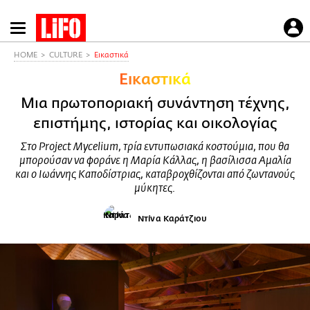
Παράκαμψη
προς
το
HOME
CULTURE
Εικαστικά
κυρίως
Εικαστικά
περιεχόμενο
Μια πρωτοποριακή συνάντηση τέχνης,
επιστήμης, ιστορίας και οικολογίας
Στο Project Mycelium, τρία εντυπωσιακά κοστούμια, που θα
μπορούσαν να φοράνε η Μαρία Κάλλας, η βασίλισσα Αμαλία
και ο Ιωάννης Καποδίστριας, καταβροχθίζονται από ζωντανούς
μύκητες.
Ντίνα Καράτζιου