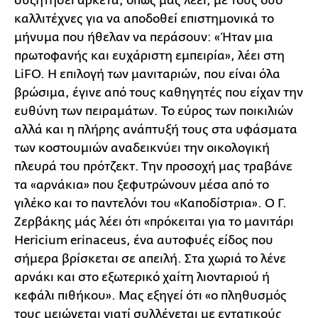
συζητήσει αρκετά, όπως μας λέει, με τους δύο
καλλιτέχνες για να αποδοθεί επιστημονικά το
μήνυμα που ήθελαν να περάσουν: «Ήταν μια
πρωτοφανής και ευχάριστη εμπειρία», λέει στη
LiFO. Η επιλογή των μανιταριών, που είναι όλα
βρώσιμα, έγινε από τους καθηγητές που είχαν την
ευθύνη των πειραμάτων. Το εύρος των ποικιλιών
αλλά και η πλήρης ανάπτυξή τους στα υφάσματα
των κοστουμιών αναδεικνύει την οικολογική
πλευρά του πρότζεκτ. Την προσοχή μας τραβάνε
τα «αρνάκια» που ξεφυτρώνουν μέσα από το
γιλέκο και το παντελόνι του «Καποδίστρια». Ο Γ.
Ζερβάκης μάς λέει ότι «πρόκειται για το μανιτάρι
Hericium erinaceus, ένα αυτοφυές είδος που
σήμερα βρίσκεται σε απειλή. Στα χωριά το λένε
αρνάκι και στο εξωτερικό χαίτη λιονταριού ή
κεφάλι πιθήκου». Μας εξηγεί ότι «ο πληθυσμός
τους μειώνεται γιατί συλλέγεται με εντατικούς