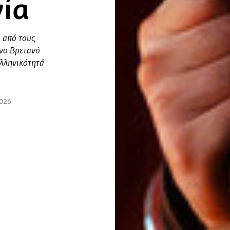
ία
 από τους
νο Βρετανό
ελληνικότητά
2026