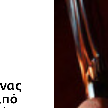
Ένας
από