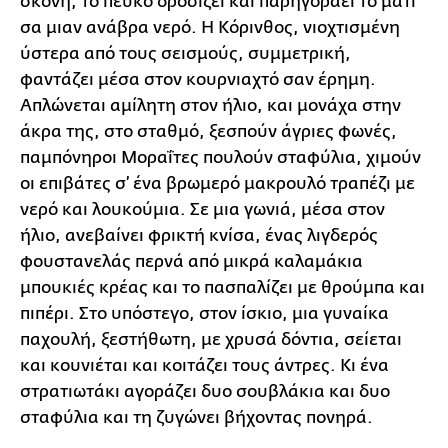
σκόνη, το πεύκο δροσίζει και παρηγοράει το μάτι
σα μιαν ανάβρα νερό. Η Κόρινθος, νιοχτισμένη
ύστερα από τους σεισμούς, συμμετρική,
φαντάζει μέσα στον κουρνιαχτό σαν έρημη.
Απλώνεται αμίλητη στον ήλιο, και μονάχα στην
άκρα της, στο σταθμό, ξεσπούν άγριες φωνές,
παμπόνηροι Μοραΐτες πουλούν σταφύλια, χιμούν
οι επιβάτες σ’ ένα βρωμερό μακρουλό τραπέζι με
νερό και λουκούμια. Σε μια γωνιά, μέσα στον
ήλιο, ανεβαίνει φρικτή κνίσα, ένας λιγδερός
φουστανελάς περνά από μικρά καλαμάκια
μπουκιές κρέας και το πασπαλίζει με θρούμπα και
πιπέρι. Στο υπόστεγο, στον ίσκιο, μια γυναίκα
παχουλή, ξεστήθωτη, με χρυσά δόντια, σείεται
και κουνιέται και κοιτάζει τους άντρες. Κι ένα
στρατιωτάκι αγοράζει δυο σουβλάκια και δυο
σταφύλια και τη ζυγώνει βήχοντας πονηρά.