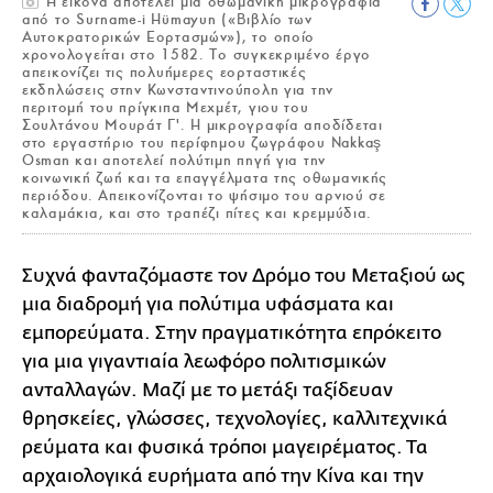
Η εικόνα αποτελεί μια οθωμανική μικρογραφία
από το Surname-i Hümayun («Βιβλίο των
Αυτοκρατορικών Εορτασμών»), το οποίο
χρονολογείται στο 1582. Το συγκεκριμένο έργο
απεικονίζει τις πολυήμερες εορταστικές
εκδηλώσεις στην Κωνσταντινούπολη για την
περιτομή του πρίγκιπα Μεχμέτ, γιου του
Σουλτάνου Μουράτ Γ'. Η μικρογραφία αποδίδεται
στο εργαστήριο του περίφημου ζωγράφου Nakkaş
Osman και αποτελεί πολύτιμη πηγή για την
κοινωνική ζωή και τα επαγγέλματα της οθωμανικής
περιόδου. Απεικονίζονται το ψήσιμο του αρνιού σε
καλαμάκια, και στο τραπέζι πίτες και κρεμμύδια.
Συχνά φανταζόμαστε τον Δρόμο του Μεταξιού ως
μια διαδρομή για πολύτιμα υφάσματα και
εμπορεύματα. Στην πραγματικότητα επρόκειτο
για μια γιγαντιαία λεωφόρο πολιτισμικών
ανταλλαγών. Μαζί με το μετάξι ταξίδευαν
θρησκείες, γλώσσες, τεχνολογίες, καλλιτεχνικά
ρεύματα και φυσικά τρόποι μαγειρέματος. Τα
αρχαιολογικά ευρήματα από την Κίνα και την