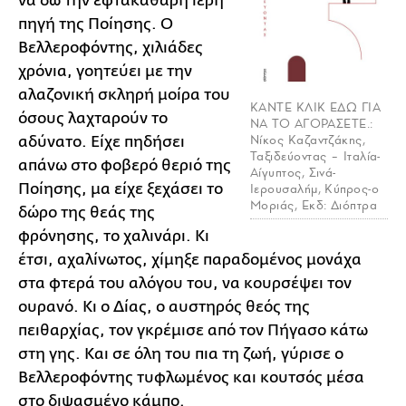
να δω την εφτακάθαρη ιερή
πηγή της Ποίησης. Ο
Βελλεροφόντης, χιλιάδες
χρόνια, γοητεύει με την
αλαζονική σκληρή μοίρα του
ΚΑΝΤΕ ΚΛΙΚ ΕΔΩ ΓΙΑ
όσους λαχταρούν το
ΝΑ ΤΟ ΑΓΟΡΑΣΕΤΕ.:
Νίκος Καζαντζάκης,
αδύνατο. Είχε πηδήσει
Ταξιδεύοντας – Ιταλία-
απάνω στο φοβερό θεριό της
Αίγυπτος, Σινά-
Ποίησης, μα είχε ξεχάσει το
Ιερουσαλήμ, Κύπρος-ο
Μοριάς, Εκδ: Διόπτρα
δώρο της θεάς της
φρόνησης, το χαλινάρι. Κι
έτσι, αχαλίνωτος, χίμηξε παραδομένος μονάχα
στα φτερά του αλόγου του, να κουρσέψει τον
ουρανό. Κι ο Δίας, ο αυστηρός θεός της
πειθαρχίας, τον γκρέμισε από τον Πήγασο κάτω
στη γης. Και σε όλη του πια τη ζωή, γύρισε ο
Βελλεροφόντης τυφλωμένος και κουτσός μέσα
στο διψασμένο κάμπο.