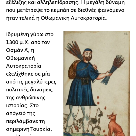
εξέλιξης και αλληλεπίδρασης. Η μεγάλη δύναμη
που μετέτρεψε το κεμπάπ σε διεθνές φαινόμενο
ήταν τελικά η Οθωμανική Αυτοκρατορία.
Ιδρυμένη γύρω στο
1300 μ.Χ. από τον
Οσμάν Α', η
Οθωμανική
Αυτοκρατορία
εξελίχθηκε σε μία
από τις μεγαλύτερες
πολιτικές δυνάμεις
της ανθρώπινης
ιστορίας. Στο
απόγειό της
περιλάμβανε τη
σημερινή Τουρκία,