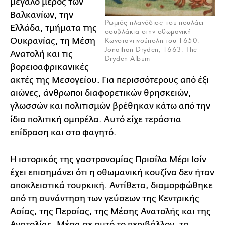
μεγάλο μέρος των
Βαλκανίων, την
Ρωμιός πλανόδιος που πουλάει
Ελλάδα, τμήματα της
σουβλάκια στην οθωμανική
Κωνσταντινούπολη του 1650.
Ουκρανίας, τη Μέση
Jonathan Dryden, 1663. The
Ανατολή και τις
Dryden Album
βορειοαφρικανικές
ακτές της Μεσογείου. Για περισσότερους από έξι
αιώνες, άνθρωποι διαφορετικών θρησκειών,
γλωσσών και πολιτισμών βρέθηκαν κάτω από την
ίδια πολιτική ομπρέλα. Αυτό είχε τεράστια
επίδραση και στο φαγητό.
Η ιστορικός της γαστρονομίας Πρισίλα Μέρι Ισίν
έχει επισημάνει ότι η οθωμανική κουζίνα δεν ήταν
αποκλειστικά τουρκική. Αντίθετα, διαμορφώθηκε
από τη συνάντηση των γεύσεων της Κεντρικής
Ασίας, της Περσίας, της Μέσης Ανατολής και της
Ανατολίας. Μέσα σε αυτό το περιβάλλον, τα