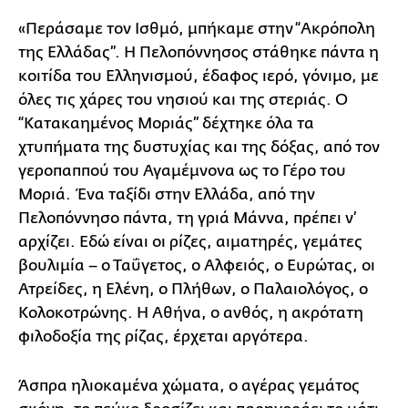
«Περάσαμε τον Ισθμό, μπήκαμε στην “Ακρόπολη
της Ελλάδας”. Η Πελοπόννησος στάθηκε πάντα η
κοιτίδα του Ελληνισμού, έδαφος ιερό, γόνιμο, με
όλες τις χάρες του νησιού και της στεριάς. Ο
“Κατακαημένος Μοριάς” δέχτηκε όλα τα
χτυπήματα της δυστυχίας και της δόξας, από τον
γεροπαππού του Αγαμέμνονα ως το Γέρο του
Μοριά. Ένα ταξίδι στην Ελλάδα, από την
Πελοπόννησο πάντα, τη γριά Μάννα, πρέπει ν’
αρχίζει. Εδώ είναι οι ρίζες, αιματηρές, γεμάτες
βουλιμία – ο Ταΰγετος, ο Αλφειός, ο Ευρώτας, οι
Ατρείδες, η Ελένη, ο Πλήθων, ο Παλαιολόγος, ο
Κολοκοτρώνης. Η Αθήνα, ο ανθός, η ακρότατη
φιλοδοξία της ρίζας, έρχεται αργότερα.
Άσπρα ηλιοκαμένα χώματα, ο αγέρας γεμάτος