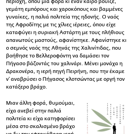
περιοχή, όπου μια φορά κι έναν καιρό βούιζε,
γεμάτη εμπόρους και χαροκόπους και βαμμένες
γυναίκες, η παλιά πολιτεία της ηδονής. Ο ναός
της Αφροδίτης με τις χίλιες ιέρειες, όπου είχε
καταφύγει η συριακή Αστάρτη με τους πλήθιους
απανωτούς μαστούς, αφανίστηκε. Αφανίστηκε κι
ο σεμνός ναός της Αθηνάς της Χαλινίτιδας, που
βοήθησε το Βελλεροφόντη να δαμάσει τον
Πήγασο βάζοντάς του χαλινάρι. Μένει μονάχα η
Δρακονέρα, η ιερή πηγή Πειρήνη, που την έκαμε
ν’ αναβρύσει ο Πήγασος κλοτσώντας με οργή τον
κατάξερο βράχο.
Μιαν άλλη φορά, θυμούμαι,
είχα ανεβεί στην παλιά
πολιτεία κι είχα κατηφορίσει
μέσα στο σκαλισμένο βράχο