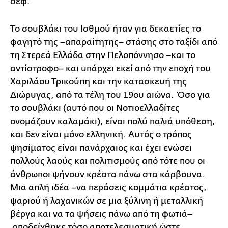
σεφ.
Το σουβλάκι του Ισθμού ήταν για δεκαετίες το
φαγητό της –απαραίτητης– στάσης στο ταξίδι από
τη Στερεά Ελλάδα στην Πελοπόννησο –και το
αντίστροφο– και υπάρχει εκεί από την εποχή του
Χαριλάου Τρικούπη και την κατασκευή της
Διώρυγας, από τα τέλη του 19ου αιώνα. Όσο για
το σουβλάκι (αυτό που οι Νοτιοελλαδίτες
ονομάζουν καλαμάκι), είναι πολύ παλιά υπόθεση,
και δεν είναι μόνο ελληνική. Αυτός ο τρόπος
ψησίματος είναι πανάρχαιος και έχει ενώσει
πολλούς λαούς και πολιτισμούς από τότε που οι
άνθρωποι ψήνουν κρέατα πάνω στα κάρβουνα.
Μια απλή ιδέα –να περάσεις κομμάτια κρέατος,
ψαριού ή λαχανικών σε μια ξύλινη ή μεταλλική
βέργα και να τα ψήσεις πάνω από τη φωτιά–
αποδείχθηκε τόσο αποτελεσματική ώστε