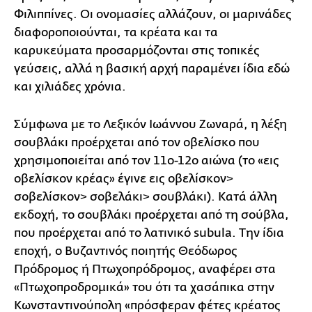
Φιλιππίνες. Οι ονομασίες αλλάζουν, οι μαρινάδες
διαφοροποιούνται, τα κρέατα και τα
καρυκεύματα προσαρμόζονται στις τοπικές
γεύσεις, αλλά η βασική αρχή παραμένει ίδια εδώ
και χιλιάδες χρόνια.
Σύμφωνα με το Λεξικόν Ιωάννου Ζωναρά, η λέξη
σουβλάκι προέρχεται από τον οβελίσκο που
χρησιμοποιείται από τον 11ο-12ο αιώνα (το «εις
οβελίσκον κρέας» έγινε εις οβελίσκον˃
σοβελίσκον˃ σοβελάκι˃ σουβλάκι). Κατά άλλη
εκδοχή, το σουβλάκι προέρχεται από τη σούβλα,
που προέρχεται από το λατινικό subula. Την ίδια
εποχή, ο Βυζαντινός ποιητής Θεόδωρος
Πρόδρομος ή Πτωχοπρόδρομος, αναφέρει στα
«Πτωχοπροδρομικά» του ότι τα χασάπικα στην
Κωνσταντινούπολη «πρόσφεραν φέτες κρέατος