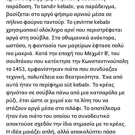
παράδοση. Το tandır kebabı, για παράδειγμα,
βασίζεται στο αργό ψήσιμο αρνιού μέσα σε
πήλινο φούρνο ταντούρ. Το çevirme kebabı
χρησιμοποιεί ολόκληρο αρνί που περιστρέφεται
αργά στη σούβλα. Στα οθωμανικά ανάκτορα,
ωστόσο, η φαντασία των μαγείρων έφτασε πολύ
πιο μακριά. Κατά την εποχή του Μεχμέτ Β', του
σουλτάνου που κατέκτησε την Κωνσταντινούπολη
το 1453, εμφανίστηκαν πιάτα που συνδύαζαν
τεχνική, πολυτέλεια και θεατρικότητα. Ένα από
αυτά ήταν το περίφημο süt kebabı. Το κρέας
ψηνόταν σε σούβλα πάνω από μια κατσαρόλα με
ρύζι, έτσι ώστε οι χυμοί και τα λίπη του να
στάζουν αργά μέσα στο πιλάφι. Το αποτέλεσμα
ήταν ένα πιάτο του οποίου το συνοδευτικό
αποκτούσε σχεδόν την ίδια σημασία με το κρέας.
Η ιδέα μοιάζει απλή, αλλά αποκαλύπτει πόσο