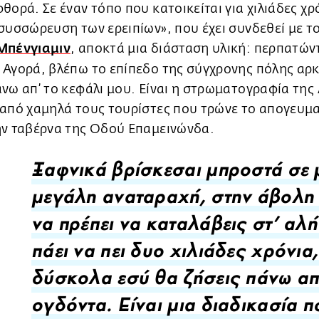
θορά. Σε έναν τόπο που κατοικείται για χιλιάδες χρ
συσσώρευση των ερειπίων», που έχει συνδεθεί με τ
Μπένγιαμιν
, αποκτά μια διάσταση υλική: περπατών
 Αγορά, βλέπω το επίπεδο της σύγχρονης πόλης αρ
νω απ’ το κεφάλι μου. Είναι η στρωματογραφία της
 από χαμηλά τους τουρίστες που τρώνε το απογευμ
ην ταβέρνα της Οδού Επαμεινώνδα.
Ξαφνικά βρίσκεσαι μπροστά σε 
μεγάλη αναταραχή, στην άβολη
να πρέπει να καταλάβεις στ’ αλήθ
πάει να πει δυο χιλιάδες χρόνια
δύσκολα εσύ θα ζήσεις πάνω α
ογδόντα. Είναι μια διαδικασία π