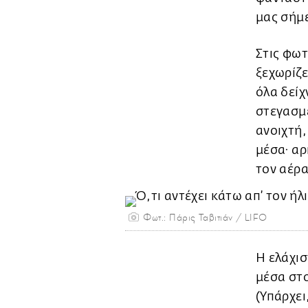
μας σήμε
Στις φω
ξεχωρίζε
όλα δείχ
στεγασμ
ανοιχτή,
μέσα· αρ
τον αέρα
Φωτ.: Πάρις Ταβιτιάν / LIFO
Η ελάχισ
μέσα στο
(Υπάρχει