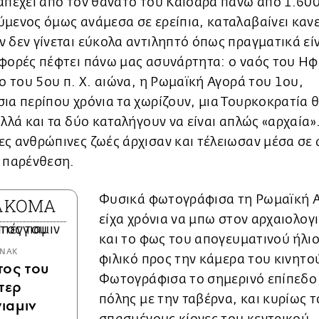
απέχει από τον θάνατο του Καίσαρα πάνω από 1.600
μενος όμως ανάμεσα σε ερείπια, καταλαβαίνει κανεί
 δεν γίνεται εύκολα αντιληπτό όπως πραγματικά είν
 φορές πέφτει πάνω μας ασυνάρτητα: ο ναός του Η
γο του 5ου π. Χ. αιώνα, η Ρωμαϊκή Αγορά του 1ου,
ια περίπου χρόνια τα χωρίζουν, μια Τουρκοκρατία θ
αλλά και τα δύο καταλήγουν να είναι απλώς «αρχαία»
ς ανθρώπινες ζωές άρχισαν και τέλειωσαν μέσα σε 
ή παρένθεση.
Φυσικά φωτογράφισα τη Ρωμαϊκή 
 ΑΚΟΜΑ
είχα χρόνια να μπω στον αρχαιολογ
και το φως του απογευματινού ήλι
ΝΑΚ
φιλικό προς την κάμερα του κινητο
ος του
Φωτογράφισα το σημερινό επίπεδο
τερ
πόλης με την ταβέρνα, και κυρίως 
ιαμιν