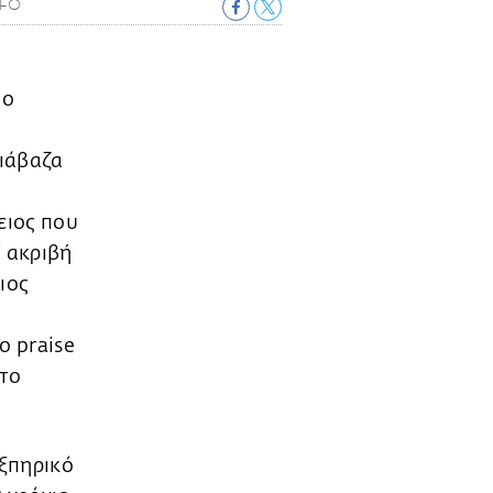
IFO
 ο
Διάβαζα
ειος που
ί ακριβή
ιος
o praise
 το
ιξπηρικό