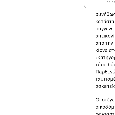
05.0
συνήθως,
κατάστασ
συγγενεύ
απεικονί
από την 
κίονα στ
«κατηγορ
τόσο δύσ
Παρθενών
ταυτισμέ
ασκεπείς
Οι στέγε
οικοδόμ
φανταστο