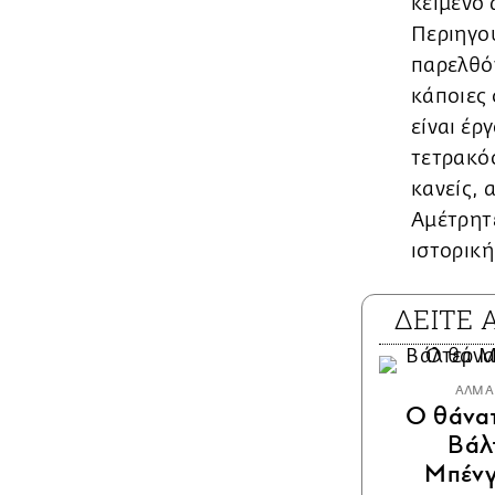
κείμενο 
Περιηγού
παρελθόν
κάποιες
είναι έρ
τετρακόσ
κανείς, 
Αμέτρητε
ιστορικ
ΔΕΙΤΕ
ΑΛΜΑ
Ο θάνατ
Βάλ
Μπένγ