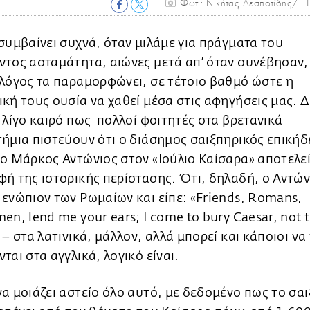
Φωτ.: Νικήτας Δεσποτίδης/ L
συμβαίνει συχνά, όταν μιλάμε για πράγματα του
τος ασταμάτητα, αιώνες μετά απ’ όταν συνέβησαν,
λόγος τα παραμορφώνει, σε τέτοιο βαθμό ώστε η
κή τους ουσία να χαθεί μέσα στις αφηγήσεις μας. 
 λίγο καιρό πως πολλοί φοιτητές στα βρετανικά
ήμια πιστεύουν ότι ο διάσημος σαιξπηρικός επικήδ
ο Μάρκος Αντώνιος στον «Ιούλιο Καίσαρα» αποτελε
ή της ιστορικής περίστασης. Ότι, δηλαδή, ο Αντών
ενώπιον των Ρωμαίων και είπε: «Friends, Romans,
en, lend me your ears; I come to bury Caesar, not t
 – στα λατινικά, μάλλον, αλλά μπορεί και κάποιοι να
ται στα αγγλικά, λογικό είναι.
α μοιάζει αστείο όλο αυτό, με δεδομένο πως το σα