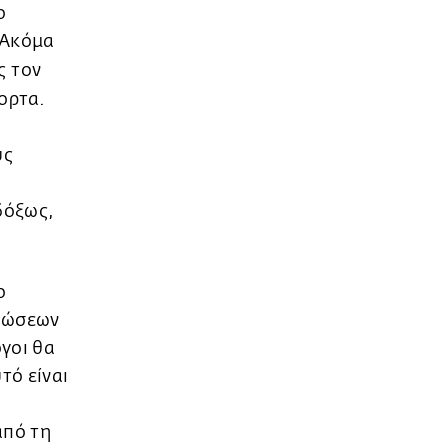
ο
 Ακόμα
ς τον
ορτα.
υς
δόξως,
ο
ατώσεων
όγοι θα
τό είναι
από τη