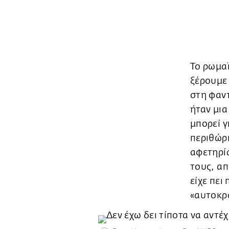
Το ρωμα
ξέρουμε 
στη φαντ
ήταν μια
μπορεί γ
περιθώρι
αφετηρία
τους, απ
είχε πει
«αυτοκρα