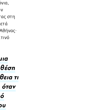
όνια,
ον
τας στη
κετά
 Αθήνας·
ατινό
μια
 θέση
εια τι
, όταν
πό
ου