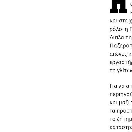
Η
και στα 
ρόλο· η
Δίπλα τη
Παζαρόπ
αιώνες κ
εργαστήρ
τη γλίτω
Για να α
περιηγο
και μαζί
τα προστ
το ζήτημ
καταστρέ