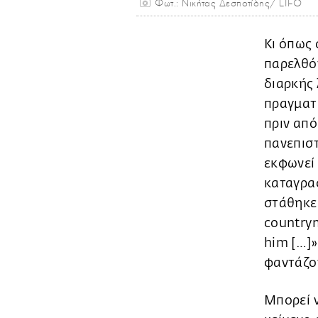
Φωτ.: Νικήτας Δεσποτίδης/ LIFO
Κι όπως 
παρελθόν
διαρκής 
πραγματι
πριν από
πανεπιστ
εκφωνεί 
καταγραφ
στάθηκε 
countrym
him […]»
φαντάζον
Μπορεί ν