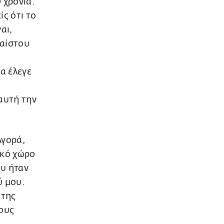
 χρόνια.
ς ότι το
αι,
φαίστου
α έλεγε
.
αυτή την
Αγορά,
ικό χώρο
ου ήταν
ύ μου.
 της
τους