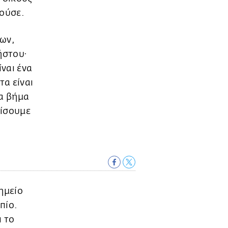
κούσε.
νων,
ήστου·
ίναι ένα
α είναι
να βήμα
ρίσουμε
ημείο
πίο.
ι το