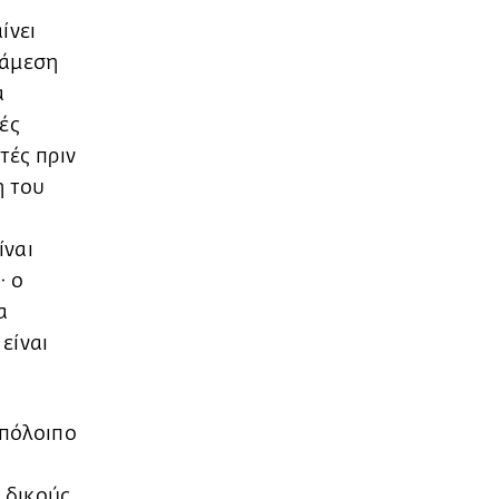
ίνει
ιάμεση
α
ές
τές πριν
η του
ίναι
· ο
α
είναι
υπόλοιπο
 δικούς