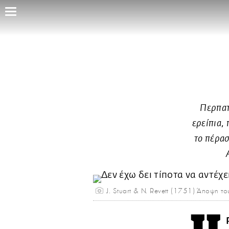
Παράκαμψη
προς
το
κυρίως
περιεχόμενο
Περπατ
ερείπια, 
το πέρασ
J. Stuart & N. Revett (1751) Άποψη τ