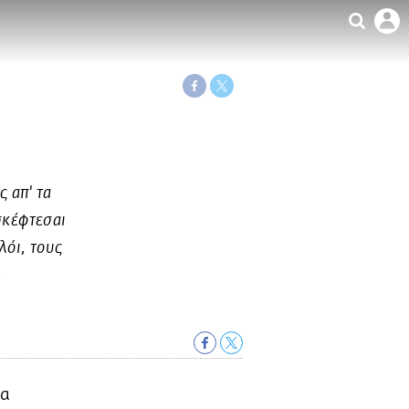
 απ' τα
 σκέφτεσαι
λόι, τους
.
ια