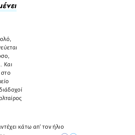
ένει
θολό,
νεύεται
όσο,
. Και
 στο
μείο
διάδοχοί
Βολταίρος