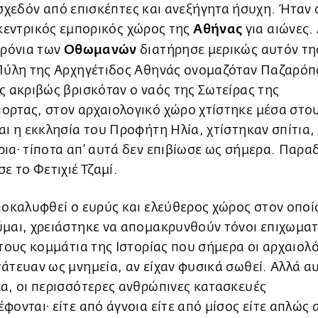
σχεδόν από επισκέπτες και ανεξήγητα ήσυχη. Ήταν 
κεντρικός εμπορικός χώρος της
Αθήνας
για αιώνες.
χρόνια των
Οθωμανών
διατήρησε μερικώς αυτόν τη
 Πύλη της Αρχηγέτιδος Αθηνάς ονομαζόταν Παζαρόπ
ς ακριβώς βρισκόταν ο ναός της Σωτείρας της
ορτας, στον αρχαιολογικό χώρο χτίστηκε μέσα στο
αι η εκκλησία του Προφήτη Ηλία, χτίστηκαν σπίτια,
ια· τίποτα απ’ αυτά δεν επιβίωσε ως σήμερα. Παρα
σε το Φετιχιέ Τζαμί.
ποκαλυφθεί ο ευρύς και ελεύθερος χώρος στον οποί
ύμαι, χρειάστηκε να απομακρυνθούν τόνοι επιχωμ
 τους κομμάτια της Ιστορίας που σήμερα οι αρχαιολ
άτευαν ως μνημεία, αν είχαν φυσικά σωθεί. Αλλά αυ
α, οι περισσότερες ανθρώπινες κατασκευές
φονται· είτε από άγνοια είτε από μίσος είτε απλώς 