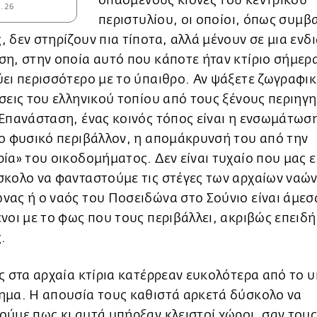
σπασμένους κίονες του κεντρικού
5.26
περιστυλίου, οι οποίοι, όπως συμβα
 δεν στηρίζουν πια τίποτα, αλλά μένουν σε μια ενδ
η, στην οποία αυτό που κάποτε ήταν κτίριο σήμερ
ει περισσότερο με το ύπαιθρο. Αν ψάξετε ζωγραφικ
σεις του ελληνικού τοπίου από τους ξένους περιηγη
Επανάσταση, ένας κοινός τόπος είναι η ενσωμάτωσ
ο φυσικό περιβάλλον, η απομάκρυνσή του από την
ία» του οικοδομήματος. Δεν είναι τυχαίο που μας ε
κολο να φανταστούμε τις στέγες των αρχαίων ναών
ας ή ο ναός του Ποσειδώνα στο Σούνιο είναι άμεσ
νοι με το φως που τους περιβάλλει, ακριβώς επειδή 
.
ς στα αρχαία κτίρια κατέρρεαν ευκολότερα από το 
ημα. Η απουσία τους καθιστά αρκετά δύσκολο να
ύμε πως κι αυτά υπήρξαν κλειστοί χώροι, σαν τους