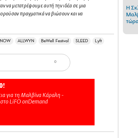
ταν να μετατρέψουμε αυτή την ιδέα σε μια
Η Σκ
πορούσαν πραγματικά να βιώσουν και να
Μαλβ
τώρα
ENOW
ALLWYN
BeWell Festival
SLEED
Lyft
0
Ο!
ια για τη Μαλβίνα Κάραλη -
 στo LiFO onDemand