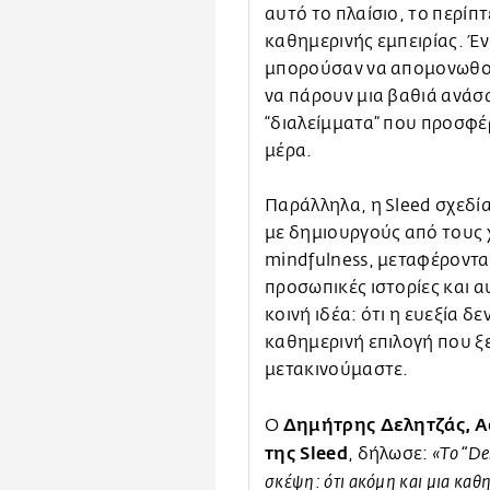
αυτό το πλαίσιο, το περίπ
καθημερινής εμπειρίας. Έν
μπορούσαν να απομονωθού
να πάρουν μια βαθιά ανάσ
“διαλείμματα” που προσφέρ
μέρα.
Παράλληλα, η Sleed σχεδία
με δημιουργούς από τους χ
mindfulness, μεταφέροντα
προσωπικές ιστορίες και α
κοινή ιδέα: ότι η ευεξία δε
καθημερινή επιλογή που ξ
μετακινούμαστε.
Δημήτρης Δελητζάς, Ac
Ο
της Sleed
, δήλωσε:
«Το “De
σκέψη: ότι ακόμη και μια καθη