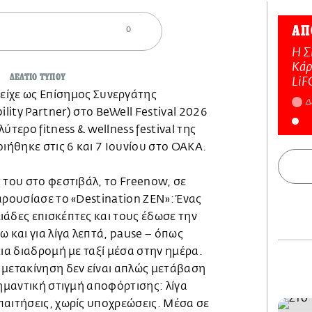
ΑΠ
0
Η Σ
Κάρ
ΔΕΛΤΙΟ ΤΥΠΟΥ
LiF
είχε ως Επίσημος Συνεργάτης
Δ
lity Partner) στο BeWell Festival 2026
λύτερο fitness & wellness festival της
ήθηκε στις 6 και 7 Ιουνίου στο ΟΑΚΑ.
 του στο φεστιβάλ, το Freenow, σε
αρουσίασε το «Destination ZEN»: Ένας
ιάδες επισκέπτες και τους έδωσε την
ω και για λίγα λεπτά, pause – όπως
μια διαδρομή με ταξί μέσα στην ημέρα.
 μετακίνηση δεν είναι απλώς μετάβαση
σημαντική στιγμή αποφόρτισης: λίγα
παιτήσεις, χωρίς υποχρεώσεις. Μέσα σε