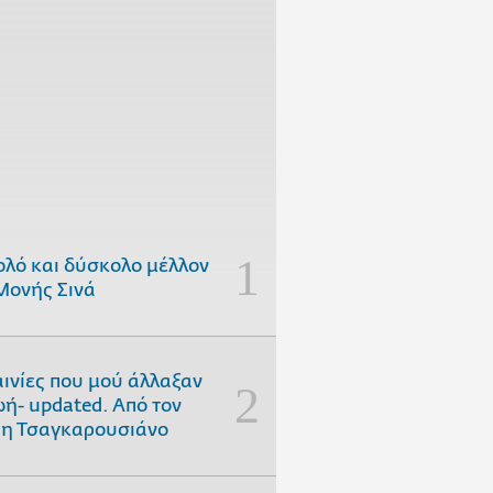
ολό και δύσκολο μέλλον
Μονής Σινά
αινίες που μού άλλαξαν
ωή- updated. Aπό τον
η Τσαγκαρουσιάνο