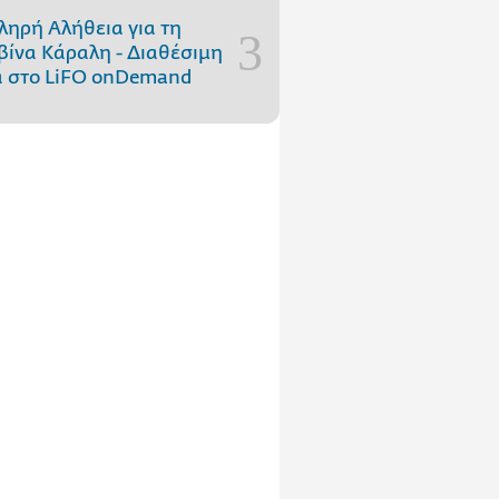
ληρή Αλήθεια για τη
ίνα Κάραλη - Διαθέσιμη
 στo LiFO onDemand