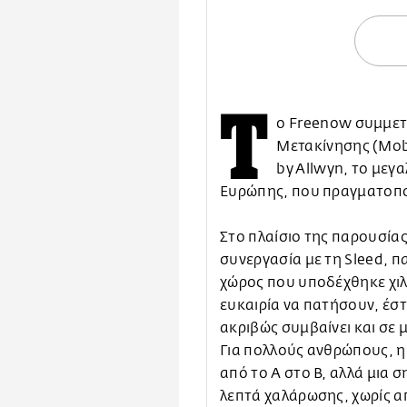
Τ
ο Freenow συμμετ
Μετακίνησης (Mobi
by Allwyn, το μεγα
Ευρώπης, που πραγματοποι
Στο πλαίσιο της παρουσίας
συνεργασία με τη Sleed, π
χώρος που υποδέχθηκε χιλ
ευκαιρία να πατήσουν, έστ
ακριβώς συμβαίνει και σε 
Για πολλούς ανθρώπους, η
από το Α στο Β, αλλά μια 
λεπτά χαλάρωσης, χωρίς α