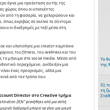
τερο έγινε μια προέκταση αυτής της
ας χώρος όπου οι επισκέπτες
ν από τη φασαρία, να χαλαρώσουν και
α, όπως ακριβώς σε εκείνα τα σύντομα
ουν οι διαδρομές με ταξί μέσα στη
σε και υλοποίησε μια creator καμπάνια
ώρους του fitness, του wellness και του
ς το μήνυμα στα social media. Μέσα από
Το θ
υθεντικό περιεχόμενο, ανέδειξαν μια
της 
ν είναι ένας προορισμός, αλλά μια
εκινά από τον τρόπο που
51 τ
τη ζ
count Director στο Creative τμήμα
Στάθ
stination
ZEN
” γεννήθηκε από μια απλή
μερινή διαδρομή μπορεί να γίνει μια μικρή